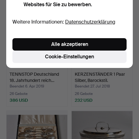
Websites für Sie zu bewerben.
Weitere Informationen:
Datenschutzerklärung
Alle akzeptieren
Cookie-Einstellungen
TENNSTOP Deutschland
KERZENSTÄNDER 1 Paar
18. Jahrhundert reich…
Silber, Barockstil.
Beendet 6. Apr 2019
Beendet 27. Jul 2018
26 Gebote
26 Gebote
386 USD
232 USD