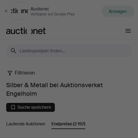
Auctionet
Anzeigen
Schließen
Verfügbar auf Google Play
Auctionet.com
Filtrieren
Silber
Silber & Metall bei Auktionsverket
&
Engelholm
Metall
Suche speichern
bei
Laufende Auktionen
Endpreise
(2 197)
Auktionsverket