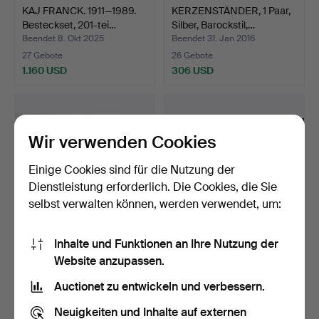
KAJ FRANCK. 1911—1989.
KERZENSTÄNDER, 1 Paar,
Besteckset, 201-tei…
Silber, Barockstil,…
Beendet 8. Okt 2025
Beendet 31. Jan 2016
27 Gebote
26 Gebote
1.160 USD
306 USD
Wir verwenden Cookies
Einige Cookies sind für die Nutzung der
Dienstleistung erforderlich. Die Cookies, die Sie
selbst verwalten können, werden verwendet, um:
Inhalte und Funktionen an Ihre Nutzung der
SCHREIBTISCH, Muschel
SPEISEBESTECK, 85-teilig,
Website anzupassen.
mit Silberdekor gest…
Neusilber, Model…
Beendet 21. Feb 2016
Beendet 26. Sep 2014
Auctionet zu entwickeln und verbessern.
26 Gebote
26 Gebote
211 USD
211 USD
Neuigkeiten und Inhalte auf externen