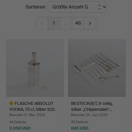
Endpreise
Sortieren
Engelholm
1
…
46
FLASCHE ABSOLUT
BESTECKSET, 9-teilig,
VODKA, 70 cl, Silber 925.
Silber „Chippendale“…
Beendet 12. Mär 2024
Beendet 24. Jan 2026
44 Gebote
43 Gebote
3.058 USD
645 USD