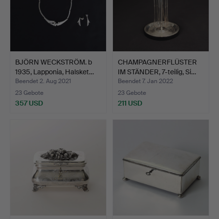
BJÖRN WECKSTRÖM. b
CHAMPAGNERFLÜSTER
1935, Lapponia, Halsket…
IM STÄNDER, 7-teilig, Si…
Beendet 2. Aug 2021
Beendet 7. Jan 2022
23 Gebote
23 Gebote
357 USD
211 USD