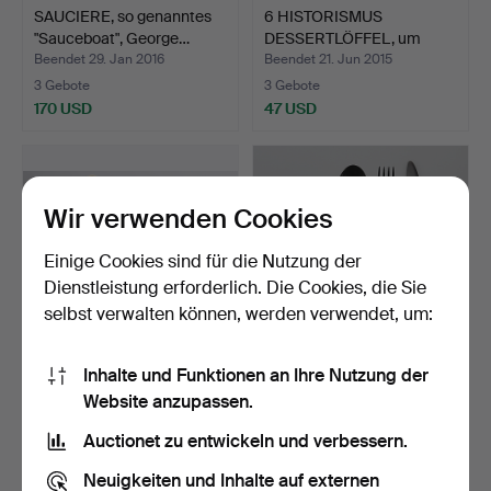
SAUCIERE, so genanntes
6 HISTORISMUS
"Sauceboat", George…
DESSERTLÖFFEL, um
1890.
Beendet 29. Jan 2016
Beendet 21. Jun 2015
3 Gebote
3 Gebote
170 USD
47 USD
Wir verwenden Cookies
Einige Cookies sind für die Nutzung der
Dienstleistung erforderlich. Die Cookies, die Sie
selbst verwalten können, werden verwendet, um:
Inhalte und Funktionen an Ihre Nutzung der
2 HISTORISMUS
CHRISTOFLE,PARIS 20.
Website anzupassen.
VORLEGE & 6
JAHRHUNDERT.
MOKKALÖFFELl, um…
TAFELBES…
Beendet 22. Jun 2015
Beendet 22. Mai 2014
Auctionet zu entwickeln und verbessern.
3 Gebote
3 Gebote
56 USD
139 USD
Neuigkeiten und Inhalte auf externen