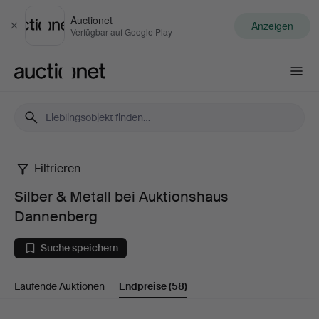
Auctionet
Anzeigen
Schließen
Verfügbar auf Google Play
Auctionet.com
Filtrieren
Silber
Silber & Metall bei Auktionshaus
&
Dannenberg
Metall
Suche speichern
bei
Laufende Auktionen
Endpreise
(58)
Auktionshaus