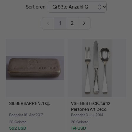
Endpreise
Sortieren
Dannenberg
1
2
SILBERBARREN, 1 kg.
VSF. BESTECK, für 12
Personen Art Deco.
Beendet 18. Apr 2017
Beendet 3. Jul 2014
28 Gebote
20 Gebote
592 USD
174 USD