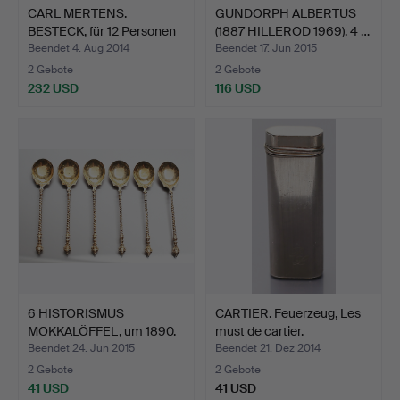
CARL MERTENS.
GUNDORPH ALBERTUS
BESTECK, für 12 Personen
(1887 HILLEROD 1969). 4 …
mit…
Beendet 4. Aug 2014
Beendet 17. Jun 2015
2 Gebote
2 Gebote
232 USD
116 USD
6 HISTORISMUS
CARTIER. Feuerzeug, Les
MOKKALÖFFEL, um 1890.
must de cartier.
Beendet 24. Jun 2015
Beendet 21. Dez 2014
2 Gebote
2 Gebote
41 USD
41 USD