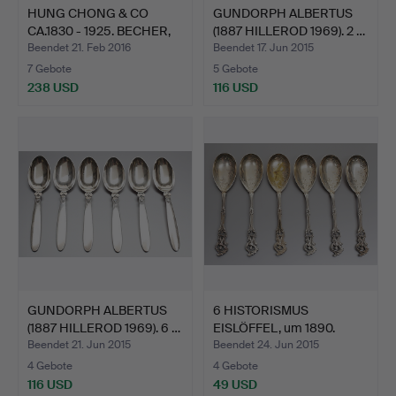
HUNG CHONG & CO
GUNDORPH ALBERTUS
CA.1830 - 1925. BECHER,
(1887 HILLEROD 1969). 2 …
Sh…
Beendet 21. Feb 2016
Beendet 17. Jun 2015
7 Gebote
5 Gebote
238 USD
116 USD
GUNDORPH ALBERTUS
6 HISTORISMUS
(1887 HILLEROD 1969). 6 …
EISLÖFFEL, um 1890.
Beendet 21. Jun 2015
Beendet 24. Jun 2015
4 Gebote
4 Gebote
116 USD
49 USD