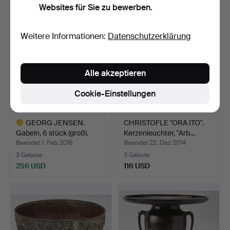
Websites für Sie zu bewerben.
Weitere Informationen:
Datenschutzerklärung
Alle akzeptieren
Cookie-Einstellungen
GEORG JENSEN.
CHRISTOFLE "ORA ITO".
Gabeln, 6 stück (groß).
Kerzenleuchter, "Arb…
Beendet 1. Feb 2016
Beendet 22. Dez 2014
3 Gebote
3 Gebote
256 USD
116 USD
Ausgewähltes
Objekt