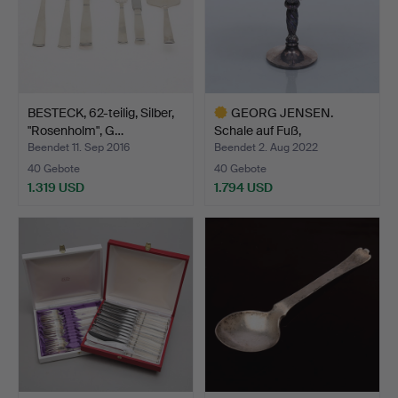
BESTECK, 62-teilig, Silber,
GEORG JENSEN.
"Rosenholm", G…
Schale auf Fuß,
Sterlingsilb…
Beendet 11. Sep 2016
Beendet 2. Aug 2022
40 Gebote
40 Gebote
1.319 USD
1.794 USD
Ausgewähltes
Objekt