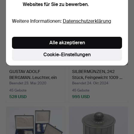
Websites für Sie zu bewerben.
Weitere Informationen:
Datenschutzerklärung
Alle akzeptieren
Cookie-Einstellungen
GUSTAV ADOLF
SILBERMÜNZEN, 242
BERGMAN. Leuchter, ein
Stück, Feingewicht 1009 …
Paar, …
Beendet 23. Mai 2020
Beendet 24. Okt 2024
45 Gebote
45 Gebote
528 USD
995 USD