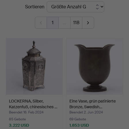
Endpreise
Sortieren
Thelin
&
1
…
118
Johansson
LOCKERNA, Silber,
Eine Vase, grün patinierte
Katzenfuß, chinesisches …
Bronze, Swedish…
Beendet 16. Feb 2024
Beendet 2. Jun 2024
85 Gebote
69 Gebote
3.222 USD
1.853 USD