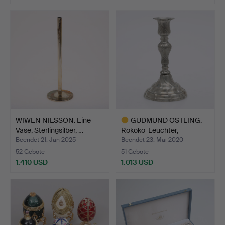
WIWEN NILSSON. Eine
GUDMUND ÖSTLING.
Vase, Sterlingsilber, …
Rokoko-Leuchter,
Vimmerby…
Beendet 21. Jan 2025
Beendet 23. Mai 2020
52 Gebote
51 Gebote
1.410 USD
1.013 USD
Ausgewähltes
Objekt