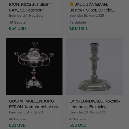
ICON, Rizza aus Silber,
JACOB ÄNGMAN.
84%, St. Petersbur…
Besteck, Silber, 39 Teile, „…
Beendet 24. Nov 2024
Beendet 15. Feb 2026
49 Gebote
49 Gebote
954 USD
1.917 USD
Ausgewähltes
Objekt
GUSTAF MÖLLENBORG
LARS LUNDWALL. Rokoko-
FÉRON. Kompottschale zu
Leuchter, Jönköping,…
…
Beendet 5. Aug 2020
Beendet 23. Mai 2020
48 Gebote
47 Gebote
823 USD
596 USD