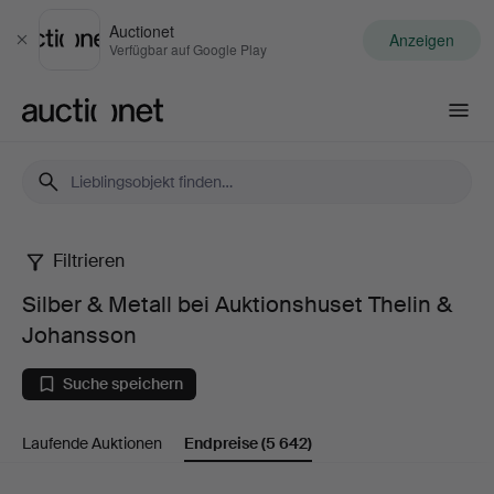
Auctionet
Anzeigen
Schließen
Verfügbar auf Google Play
Auctionet.com
Filtrieren
Silber
Silber & Metall bei Auktionshuset Thelin &
&
Johansson
Metall
Suche speichern
bei
Laufende Auktionen
Endpreise
(5 642)
Auktionshuset