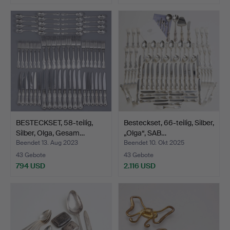
BESTECKSET, 58-teilig,
Besteckset, 66-teilig, Silber,
Silber, Olga, Gesam…
„Olga“, SAB…
Beendet 13. Aug 2023
Beendet 10. Okt 2025
43 Gebote
43 Gebote
794 USD
2.116 USD