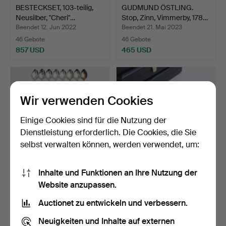
BESTECKSET, 103-teilig,
GUDMUND ÖSTLING.
Neusilber, "Cheri"…
Stop, Zinn, Vimmerby, 178…
Beendet 12. Jun 2022
Beendet 21. Mai 2023
46 Gebote
46 Gebote
857 USD
465 USD
Wir verwenden Cookies
Einige Cookies sind für die Nutzung der
Dienstleistung erforderlich. Die Cookies, die Sie
selbst verwalten können, werden verwendet, um:
Inhalte und Funktionen an Ihre Nutzung der
24-teiliges Silberbesteck,
BESTECKSET, „Olga“, 60-
Website anzupassen.
„Chippendale“, …
teilig, Silber, Ges…
Beendet 5. Apr 2026
Beendet 22. Mär 2026
Auctionet zu entwickeln und verbessern.
46 Gebote
46 Gebote
1.268 USD
2.395 USD
Neuigkeiten und Inhalte auf externen