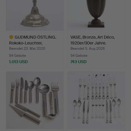
GUDMUND ÖSTLING.
VASE, Bronze, Art Déco,
Rokoko-Leuchter,
1920er/30er Jahre.
Vimmerby…
Beendet 23. Mai 2020
Beendet 5. Aug 2026
54 Gebote
54 Gebote
1.013 USD
743 USD
Ausgewähltes
Objekt