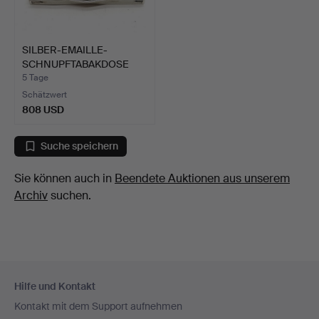
SILBER-EMAILLE-
SCHNUPFTABAKDOSE
MIT AKT.
5 Tage
Schätzwert
808 USD
Suche speichern
Sie können auch in
Beendete Auktionen aus unserem
Archiv
suchen.
Fußzeilen-
Hilfe und Kontakt
Navigation
Kontakt mit dem Support aufnehmen