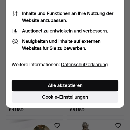
Schätzwert
Schätzwert
54 USD
54 USD
Inhalte und Funktionen an Ihre Nutzung der
Website anzupassen.
Auctionet zu entwickeln und verbessern.
Neuigkeiten und Inhalte auf externen
Websites für Sie zu bewerben.
Weitere Informationen:
Datenschutzerklärung
Alle akzeptieren
2 X SILBER-LESEZEICHEN
ITALIENISCHE
- SCHWEIN & LUPE.
SILBERFIGUR EINES
Cookie-Einstellungen
LIEBESPAARE…
4 Tage
4 Tage
Schätzwert
Schätzwert
54 USD
68 USD