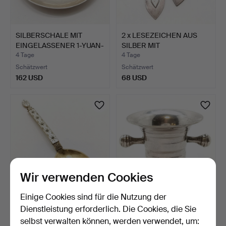
SILBERSCHALE MIT
2 x LESEZEICHEN AUS
EINGELASSENER 1-YUAN-
SILBER MIT
MÜNZ…
STEINBESATZ…
4 Tage
4 Tage
Schätzwert
Schätzwert
162 USD
68 USD
Wir verwenden Cookies
Einige Cookies sind für die Nutzung der
NORWEGISCHER LÖFFEL
NIEDERLÄNDISCHES
Dienstleistung erforderlich. Die Cookies, die Sie
AUS VERGOLDETEM
SILBERMODELL EINES
selbst verwalten können, werden verwendet, um:
SILBER…
MÖRTEL…
4 Tage
4 Tage