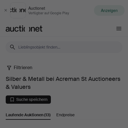
Auctionet
Anzeigen
Schließen
Verfügbar auf Google Play
Auctionet.com
Filtrieren
Silber
Silber & Metall bei Acreman St Auctioneers
&
& Valuers
Metall
Suche speichern
bei
Laufende Auktionen
(13)
Endpreise
Acreman