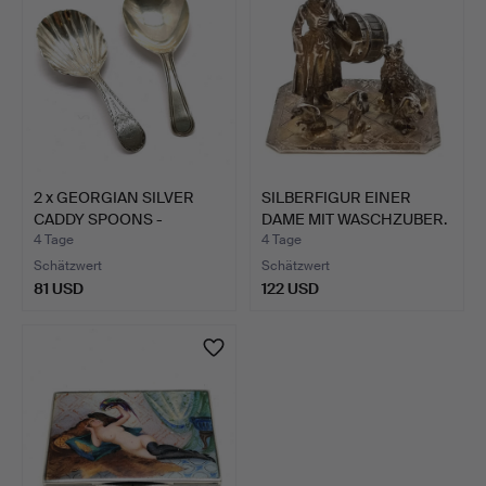
2 x GEORGIAN SILVER
SILBERFIGUR EINER
CADDY SPOONS -
DAME MIT WASCHZUBER.
MUSCHEL…
4 Tage
4 Tage
Schätzwert
Schätzwert
81 USD
122 USD