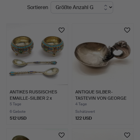
Laufende
Sortieren
St
Auktionen
Auctioneers
&
Valuers
ANTIKES RUSSISCHES
ANTIQUE SILBER-
EMAILLE-SILBER 2 x
TASTEVIN VON GEORGE
SCHA…
UNITE.
5 Tage
4 Tage
6 Gebote
Schätzwert
512 USD
122 USD