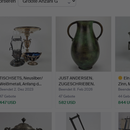
ortieren
TISCHSETS, Neusilber/
JUST ANDERSEN.
Ein
Weißmetall, Anfang d…
ZUGESCHRIEBEN.
Zinn, 
Hängervase a…
Beendet 2. Dez 2023
Beendet 8. Feb 2026
Beende
47 Gebote
47 Gebote
44 Geb
447 USD
582 USD
844 
Ausgewä
Objekt