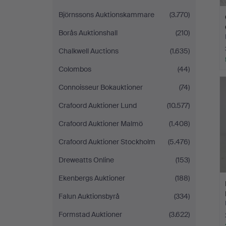
Björnssons Auktionskammare
(3.770)
Borås Auktionshall
(210)
Chalkwell Auctions
(1.635)
Colombos
(44)
Connoisseur Bokauktioner
(74)
Crafoord Auktioner Lund
(10.577)
Crafoord Auktioner Malmö
(1.408)
Crafoord Auktioner Stockholm
(5.476)
Dreweatts Online
(153)
Ekenbergs Auktioner
(188)
Falun Auktionsbyrå
(334)
Formstad Auktioner
(3.622)