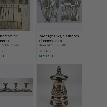
isentore, 20.
24-teiliges Set, russisches
ndert.
Fischbesteck a…
t 5. Mai 2024
Beendet 20. Jun 2025
ote
31 Gebote
SD
602 USD