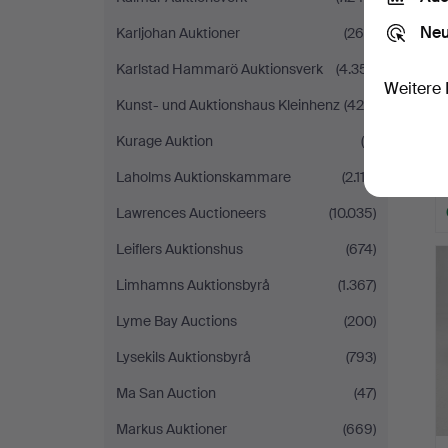
Neu
Karljohan Auktioner
(260)
Karlstad Hammarö Auktionsverk
(4.351)
Weitere 
Kunst- und Auktionshaus Kleinhenz
(424)
Kurage Auktion
(6)
Laholms Auktionskammare
(2.112)
Lawrences Auctioneers
(10.035)
Leiflers Auktionshus
(674)
Limhamns Auktionsbyrå
(1.367)
Lyme Bay Auctions
(200)
Lysekils Auktionsbyrå
(793)
Ma San Auction
(47)
Markus Auktioner
(669)