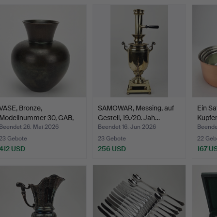
VASE, Bronze,
SAMOWAR, Messing, auf
Ein Sa
Modellnummer 30, GAB,
Gestell, 19./20. Jah…
Kupfe
Stockh…
Beendet 26. Mai 2026
Beendet 16. Jun 2026
Beende
23 Gebote
23 Gebote
22 Geb
412 USD
256 USD
167 U