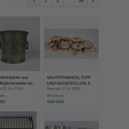
1
2
3
…
34
 Weinkühler aus
SAUTÉPFANNEN, TOPF
Möglicherweise Sy…
UND KASSEROLLEN, 8
Teil…
t 27. Jan 2024
Beendet 27. Jul 2026
ote
38 Gebote
USD
568 USD
hltes