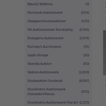
Mauritz Widforss
(3)
Norrlands Auktionsverk
(559)
Palsgaard Kunstauktioner
(1.011)
RA Auktionsverket Norrköping
(5.156)
Roslagens Auktionsverk
(1.579)
Rumsey’s Auctioneers
(75)
Sajab Vintage
(30)
Skandia Auktion
(50)
Skånes Auktionsverk
(2.003)
Stadsauktion Sundsvall
(9.087)
Stockholms Auktionsverk
(552)
Düsseldorf/Neuss
Stockholms Auktionsverk Fine Art
(2.373)