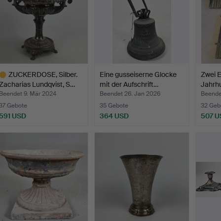
ZUCKERDOSE, Silber.
Eine gusseiserne Glocke
Zwei E
Zacharias Lundqvist, S…
mit der Aufschrift…
Jahrhu
Beendet 9. Mär 2024
Beendet 26. Jan 2026
Beende
37 Gebote
35 Gebote
32 Geb
591 USD
364 USD
507 U
usgewähltes
bjekt