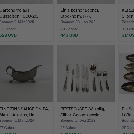
Gartenurne aus
Ein silberner Becher,
KERZE
Gusseisen, 1800/20.
Stockholm, 1777.
Silber
Jahrhun…
Beendet 9. Mär 2025
Beendet 28. Jan 2024
Beende
31 Gebote
30 Gebote
30 Geb
528 USD
443 USD
317 U
EINE ZINNSAUCE SNIPA,
BESTECKSET, 83-teilig,
Ein Sa
Martin Artelius, Lin…
Silber. Gesamtgewic…
Löffe
Beendet 9. Mär 2024
Beendet 2. Dez 2023
Beende
27 Gebote
27 Gebote
27 Geb
319 USD
1.245 USD
297 U