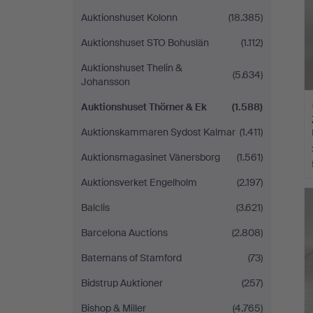
Auktionshuset Kolonn
(18.385)
Auktionshuset STO Bohuslän
(1.112)
Auktionshuset Thelin &
(5.634)
Johansson
Auktionshuset Thörner & Ek
(1.588)
Auktionskammaren Sydost Kalmar
(1.411)
Auktionsmagasinet Vänersborg
(1.561)
Auktionsverket Engelholm
(2.197)
A
O
Balclis
(3.621)
Barcelona Auctions
(2.808)
Batemans of Stamford
(73)
Bidstrup Auktioner
(257)
Bishop & Miller
(4.765)