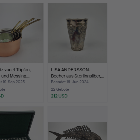
tz von 4 Töpfen,
LISA ANDERSSON.
r und Messing,…
Becher aus Sterlingsilber,…
t 19. Sep 2025
Beendet 16. Jun 2024
ote
22 Gebote
SD
212 USD