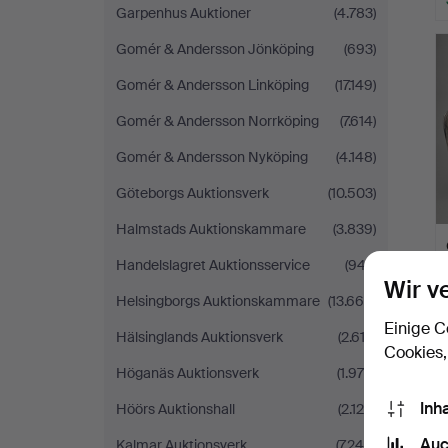
Garpenhus Auktioner
(4.783)
Gomér & Andersson Jönköping
(693)
Gomér & Andersson Linköping
(17.149)
Gomér & Andersson Norrköping
(7.614)
Gomér & Andersson Nyköping
(4.148)
Göteborgs Auktionsverk
(10.503)
Halmstads Auktionskammare
(3.839)
Handelslagret Auktionsservice
(947)
Wir v
Helsingborgs Auktionskammare
(13.668)
Einige C
Hälsinglands Auktionsverk
(2.612)
Cookies,
Höganäs Auktionsverk
(1.975)
Inh
Höörs Auktionshall
(2.128)
Auc
Kalmar Auktionsverk
(7.244)