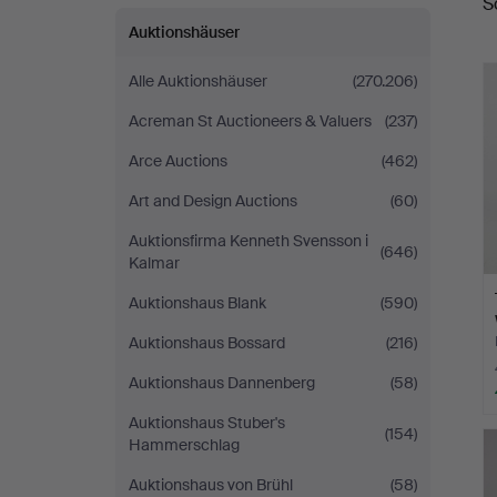
S
&
Auktionshäuser
Ek
Alle Auktionshäuser
(270.206)
Acreman St Auctioneers & Valuers
(237)
Arce Auctions
(462)
Art and Design Auctions
(60)
Auktionsfirma Kenneth Svensson i
(646)
Kalmar
Auktionshaus Blank
(590)
Auktionshaus Bossard
(216)
Auktionshaus Dannenberg
(58)
Auktionshaus Stuber's
(154)
Hammerschlag
Auktionshaus von Brühl
(58)