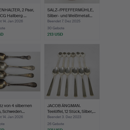
NHALTER, 2 Paar,
SALZ-/PFEFFERMÜHLE,
, CG Hallberg …
Silber- und Weißmetall…
t 14. Jan 2026
Beendet 7. Dez 2025
ote
30 Gebote
SD
213 USD
tz von 4 silbernen
JACOB ÄNGMAN.
ln, Schweden…
Teelöffel, 12 Stück, Silber,…
t 14. Jan 2026
Beendet 3. Dez 2023
ote
26 Gebote
SD
221 USD