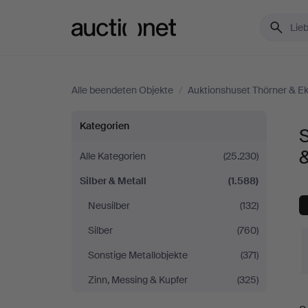
Auctionet.com
Alle beendeten Objekte
/
Auktionshuset Thörner & E
Silber
Kategorien
S
&
Alle Kategorien
(25.230)
Silber & Metall
(1.588)
Metall
Neusilber
(132)
bei
Silber
(760)
Auktionshuset
Sonstige Metallobjekte
(371)
Zinn, Messing & Kupfer
(325)
Thörner
E