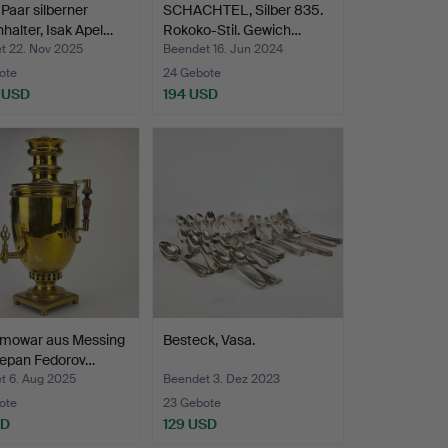
 Paar silberner
SCHACHTEL, Silber 835.
halter, Isak Apel…
Rokoko-Stil. Gewich…
t 22. Nov 2025
Beendet 16. Jun 2024
ote
24 Gebote
 USD
194 USD
hltes
amowar aus Messing
Besteck, Vasa.
tepan Fedorov…
t 6. Aug 2025
Beendet 3. Dez 2023
ote
23 Gebote
SD
129 USD