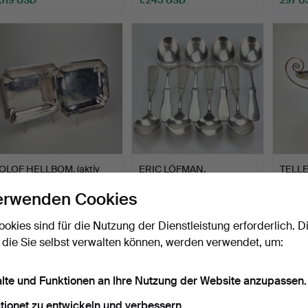
OLOF HELLBOM. (aktiv
ERIC LÖFMAN.
TELLER
1794-1819). Ein Paar …
Dessertlöffel, 8 Stück,
Marpl
erwenden Cookies
Silbe…
Beendet 31. Mai 2025
Beendet 17. Jan 2025
Beende
26 Gebote
26 Gebote
26 Geb
ookies sind für die Nutzung der Dienstleistung erforderlich. D
2.220 USD
343 USD
390 
 die Sie selbst verwalten können, werden verwendet, um:
alte und Funktionen an Ihre Nutzung der Website anzupassen.
tionet zu entwickeln und verbessern.