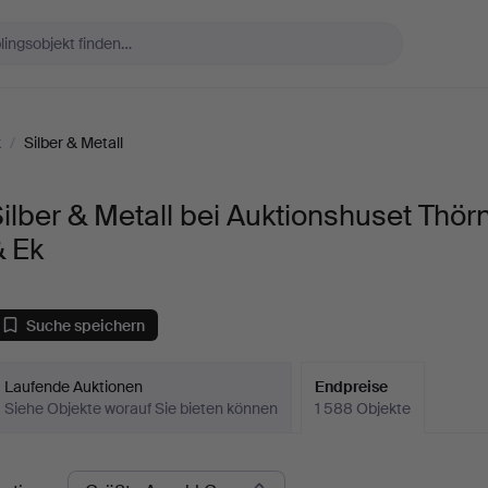
k
/
Silber & Metall
ilber & Metall bei Auktionshuset Thör
& Ek
Suche speichern
Laufende Auktionen
Endpreise
Siehe Objekte worauf Sie bieten können
1 588 Objekte
ndpreise