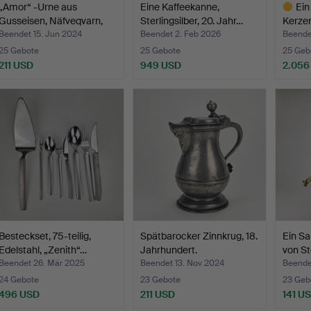
„Amor“ -Urne aus
Eine Kaffeekanne,
Ein
Gusseisen, Näfveqvarn,
Sterlingsilber, 20. Jahr…
Kerzen
20…
Beendet 15. Jun 2024
Beendet 2. Feb 2026
Beende
25 Gebote
25 Gebote
25 Geb
211 USD
949 USD
2.056
Ausgewä
Objekt
Besteckset, 75-teilig,
Spätbarocker Zinnkrug, 18.
Ein S
Edelstahl, „Zenith“…
Jahrhundert.
von S
Beendet 26. Mär 2025
Beendet 13. Nov 2024
Beende
24 Gebote
23 Gebote
23 Geb
496 USD
211 USD
141 U