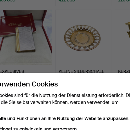
EXKLUSIVES
KLEINE SILBERSCHALE,
KERZ
ORIGINALVERPACKTES
PUNZIERT.
JUGEN
erwenden Cookies
S.T. DUPONT …
MESS
Beendet 30. Sep 2023
Beendet 7. Feb 2025
Beende
9 Gebote
9 Gebote
9 Gebo
ookies sind für die Nutzung der Dienstleistung erforderlich. D
197 USD
87 USD
102 U
 die Sie selbst verwalten können, werden verwendet, um:
alte und Funktionen an Ihre Nutzung der Website anzupassen.
tionet zu entwickeln und verbessern.