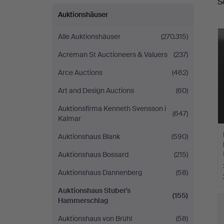
S
Hammerschlag
Auktionshäuser
Alle Auktionshäuser
(270.315)
Acreman St Auctioneers & Valuers
(237)
Arce Auctions
(462)
Art and Design Auctions
(60)
Auktionsfirma Kenneth Svensson i
(647)
Kalmar
Auktionshaus Blank
(590)
Auktionshaus Bossard
(215)
Auktionshaus Dannenberg
(58)
Auktionshaus Stuber's
(155)
Hammerschlag
Auktionshaus von Brühl
(58)