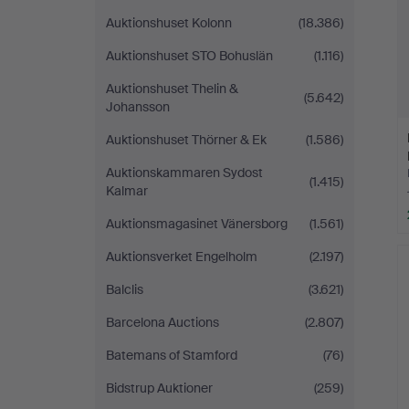
Auktionshuset Kolonn
(18.386)
Auktionshuset STO Bohuslän
(1.116)
Auktionshuset Thelin &
(5.642)
Johansson
Auktionshuset Thörner & Ek
(1.586)
Auktionskammaren Sydost
(1.415)
Kalmar
Auktionsmagasinet Vänersborg
(1.561)
Auktionsverket Engelholm
(2.197)
Balclis
(3.621)
Barcelona Auctions
(2.807)
Batemans of Stamford
(76)
Bidstrup Auktioner
(259)