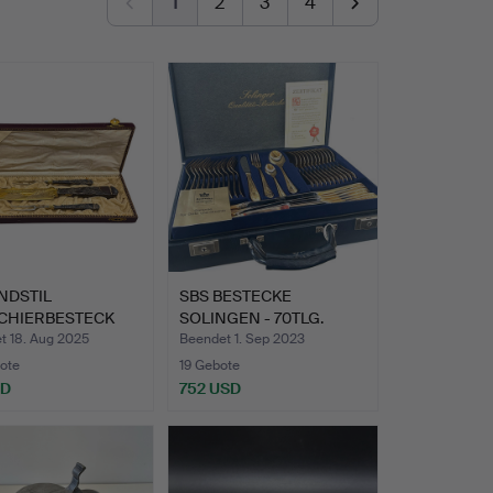
1
2
3
4
NDSTIL
SBS BESTECKE
CHIERBESTECK
SOLINGEN - 70TLG.
ILBER, JU…
GARNITUR - …
t 18. Aug 2025
Beendet 1. Sep 2023
ote
19 Gebote
SD
752 USD