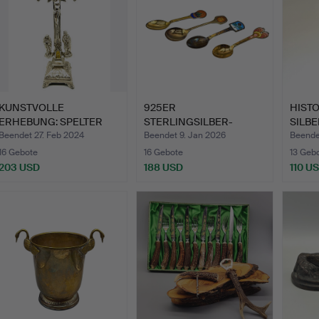
KUNSTVOLLE
925ER
HIST
ERHEBUNG: SPELTER
STERLINGSILBER-
SILBE
ZINK KALVARIE…
SAMMELLÖFFEL SET,
PUNZ
Beendet 27. Feb 2024
Beendet 9. Jan 2026
Beende
JAH…
16 Gebote
16 Gebote
13 Geb
203 USD
188 USD
110 U