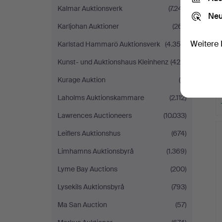
Kalmar Auktionsverk
(7.241)
Neu
Karljohan Auktioner
(261)
Weitere 
Karlstad Hammarö Auktionsverk
(4.352)
Kunst- und Auktionshaus Kleinhenz
(424)
Kurage Auktion
(6)
Laholms Auktionskammare
(2.112)
Lawrences Auctioneers
(10.033)
Leiflers Auktionshus
(674)
Limhamns Auktionsbyrå
(1.369)
Lyme Bay Auctions
(200)
Lysekils Auktionsbyrå
(793)
Ma San Auction
(57)