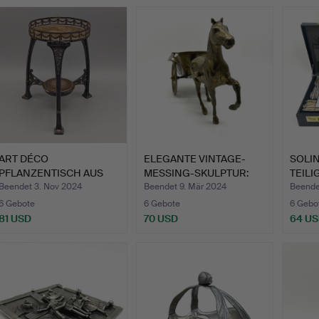
ART DÉCO
ELEGANTE VINTAGE-
SOLIN
PFLANZENTISCH AUS
MESSING-SKULPTUR:
TEIL
MESSING MIT PUN…
MID-CEN…
BEST
Beendet 3. Nov 2024
Beendet 9. Mär 2024
Beende
6 Gebote
6 Gebote
6 Gebo
81 USD
70 USD
64 U