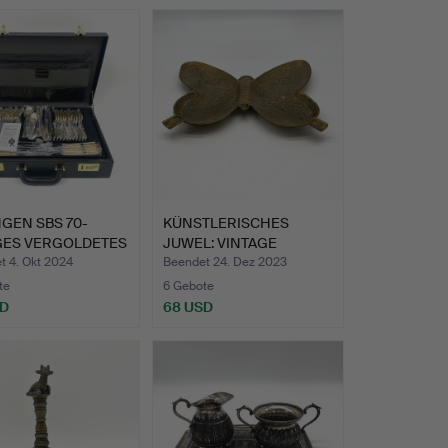
GEN SBS 70-
KÜNSTLERISCHES
IGES VERGOLDETES
JUWEL: VINTAGE
E…
MESSINGSCHME…
t 4. Okt 2024
Beendet 24. Dez 2023
te
6 Gebote
SD
68 USD