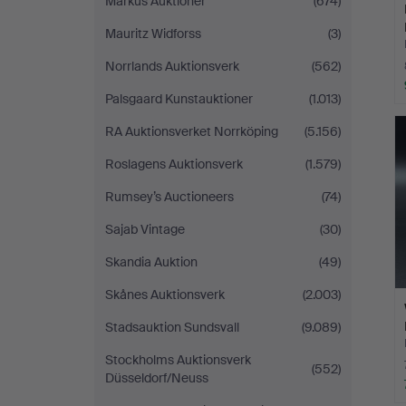
Markus Auktioner
(674)
Mauritz Widforss
(3)
Norrlands Auktionsverk
(562)
Palsgaard Kunstauktioner
(1.013)
RA Auktionsverket Norrköping
(5.156)
Roslagens Auktionsverk
(1.579)
Rumsey’s Auctioneers
(74)
Sajab Vintage
(30)
Skandia Auktion
(49)
Skånes Auktionsverk
(2.003)
Stadsauktion Sundsvall
(9.089)
Stockholms Auktionsverk
(552)
Düsseldorf/Neuss