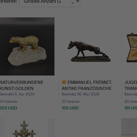
ortieren
NATURVERBUNDENE
EMMANUEL FRÉMIET.
JUGE
KUNST: GOLDEN
ANTIKE FRANZÖSISCHE
TRAN
PATINIERTE B…
BRON…
800 S
Beendet 5. Apr 2024
Beendet 30. Mai 2025
Beende
24 Gebote
23 Gebote
20 Geb
255 USD
155 USD
191 U
Ausgewähltes
Objekt