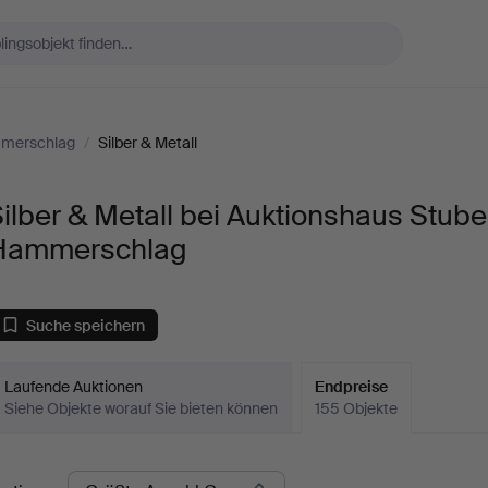
mmerschlag
/
Silber & Metall
ilber & Metall bei Auktionshaus Stube
Hammerschlag
Suche speichern
Laufende Auktionen
Endpreise
Siehe Objekte worauf Sie bieten können
155 Objekte
ndpreise