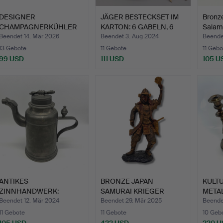
DESIGNER
JÄGER BESTECKSET IM
Bronze
CHAMPAGNERKÜHLER
KARTON: 6 GABELN, 6
Salam
AUS MESSING MIT …
ME…
Sockel
Beendet 14. Mär 2026
Beendet 3. Aug 2024
Beende
13 Gebote
11 Gebote
11 Gebo
99 USD
111 USD
105 U
ANTIKES
BRONZE JAPAN
KULT
ZINNHANDWERK:
SAMURAI KRIEGER
METAL
HANDGEFERTIGTE
STATUE.
JUGE
Beendet 12. Mär 2024
Beendet 29. Mär 2025
Beende
SCHRA…
11 Gebote
11 Gebote
10 Geb
105 USD
422 USD
220 U