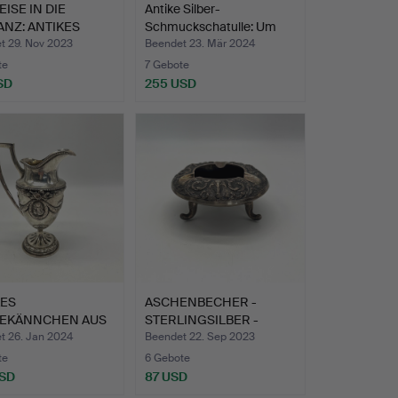
EISE IN DIE
Antike Silber-
NZ: ANTIKES
Schmuckschatulle: Um
HKÄN…
1850 mi…
t 29. Nov 2023
Beendet 23. Mär 2024
te
7 Gebote
SD
255 USD
KES
ASCHENBECHER -
EKÄNNCHEN AUS
STERLINGSILBER -
 SILBER - M…
ANTIK - SC…
t 26. Jan 2024
Beendet 22. Sep 2023
te
6 Gebote
USD
87 USD