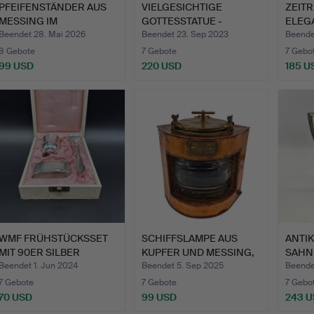
PFEIFENSTÄNDER AUS
VIELGESICHTIGE
ZEITR
MESSING IM
GOTTESSTATUE -
ELEGA
ASIATISCHEM …
MESSING BRON…
MILC
Beendet 28. Mai 2026
Beendet 23. Sep 2023
Beende
8 Gebote
7 Gebote
7 Gebo
99 USD
220 USD
185 U
WMF FRÜHSTÜCKSSET
SCHIFFSLAMPE AUS
ANTI
MIT 90ER SILBER
KUPFER UND MESSING,
SAHN
VERSILBE…
PUNZI…
800ER
Beendet 1. Jun 2024
Beendet 5. Sep 2025
Beende
7 Gebote
7 Gebote
7 Gebo
70 USD
99 USD
243 