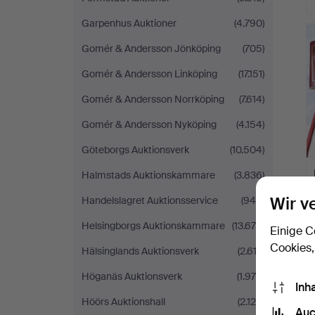
Garpenhus Auktioner
(4.790)
Gomér & Andersson Jönköping
(705)
Gomér & Andersson Linköping
(17.151)
Gomér & Andersson Norrköping
(7.614)
Gomér & Andersson Nyköping
(4.154)
Göteborgs Auktionsverk
(10.504)
Halmstads Auktionskammare
(3.836)
Wir v
Handelslagret Auktionsservice
(946)
Helsingborgs Auktionskammare
(13.679)
Einige C
Cookies,
Hälsinglands Auktionsverk
(2.613)
Höganäs Auktionsverk
(1.976)
Inh
Höörs Auktionshall
(2.128)
Auc