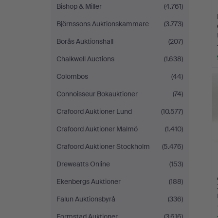
Bishop & Miller
(4.761)
Björnssons Auktionskammare
(3.773)
Borås Auktionshall
(207)
Chalkwell Auctions
(1.638)
Colombos
(44)
Connoisseur Bokauktioner
(74)
Crafoord Auktioner Lund
(10.577)
Crafoord Auktioner Malmö
(1.410)
Crafoord Auktioner Stockholm
(5.476)
Dreweatts Online
(153)
Ekenbergs Auktioner
(188)
Falun Auktionsbyrå
(336)
Formstad Auktioner
(3.616)