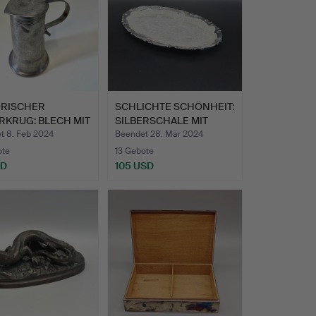
ORISCHER
SCHLICHTE SCHÖNHEIT:
RKRUG: BLECH MIT
SILBERSCHALE MIT
UNG…
GLÄN…
t 8. Feb 2024
Beendet 28. Mär 2024
ote
13 Gebote
SD
105 USD