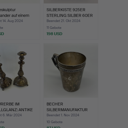
skulptur
SILBERKISTE 925ER
ander auf einem
STERLING SILBER 60ER
.
MIT…
t 14. Aug 2024
Beendet 21. Okt 2024
te
11 Gebote
SD
198 USD
URERBE IM
BECHER
LGLANZ: ANTIKE
SILBERMANUFAKTUR
NDST…
GEBRÜDER KÜHN IN S…
t 6. Mär 2024
Beendet 1. Nov 2024
ote
10 Gebote
SD
87 USD