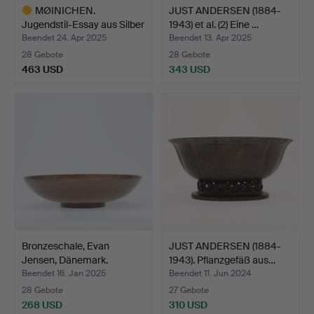
MØINICHEN.
JUST ANDERSEN (1884-
Jugendstil-Essay aus Silber
1943) et al. (2) Eine …
mit…
Beendet 24. Apr 2025
Beendet 13. Apr 2025
28 Gebote
28 Gebote
463 USD
343 USD
Ausgewähltes
Objekt
Bronzeschale, Evan
JUST ANDERSEN (1884-
Jensen, Dänemark.
1943). Pflanzgefäß aus…
Beendet 16. Jan 2025
Beendet 11. Jun 2024
28 Gebote
27 Gebote
268 USD
310 USD