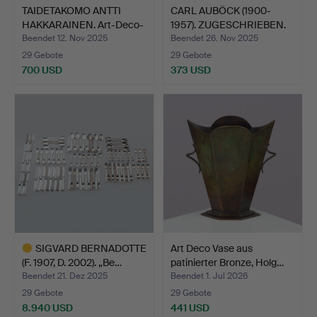
TAIDETAKOMO ANTTI
CARL AUBÖCK (1900-
HAKKARAINEN. Art-Deco-
1957). ZUGESCHRIEBEN.
Sp…
Ei…
Beendet 12. Nov 2025
Beendet 26. Nov 2025
29 Gebote
29 Gebote
700 USD
373 USD
SIGVARD BERNADOTTE
Art Deco Vase aus
(F. 1907, D. 2002). „Be…
patinierter Bronze, Holg…
Beendet 21. Dez 2025
Beendet 1. Jul 2026
29 Gebote
29 Gebote
8.940 USD
441 USD