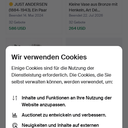
JUST ANDERSEN
Kleine Vase aus Bronze mit
(1884-1943). Ein Paar
Henkeln, Art Dé…
Deckel…
Beendet 14. Mai 2024
Beendet 22. Jul 2026
32 Gebote
32 Gebote
586 USD
264 USD
Ausgewähltes
Objekt
Wir verwenden Cookies
Einige Cookies sind für die Nutzung der
Dienstleistung erforderlich. Die Cookies, die Sie
selbst verwalten können, werden verwendet, um:
Inhalte und Funktionen an Ihre Nutzung der
KAY BOJESEN. Set mit 47
JENS HARALD
Website anzupassen.
Besteckteilen aus …
QUISTGAARD (1919 -
2008). Best…
Beendet 8. Aug 2025
Beendet 15. Aug 2025
Auctionet zu entwickeln und verbessern.
31 Gebote
31 Gebote
480 USD
341 USD
Neuigkeiten und Inhalte auf externen