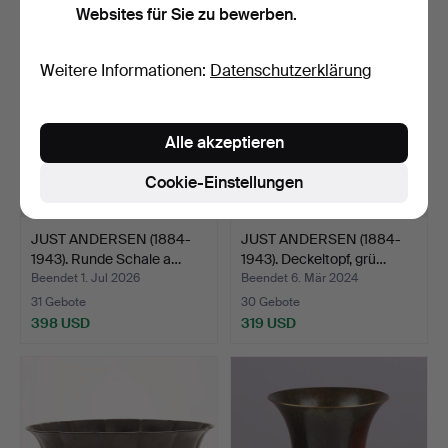
Websites für Sie zu bewerben.
Weitere Informationen:
Datenschutzerklärung
Alle akzeptieren
Cookie-Einstellungen
JUST ANDERSEN (1884-
JUST ANDERSEN (1884-
1943). Runde Schale a…
1943). Deckeltopf, grü…
Beendet 1. Jul 2026
Beendet 6. Mär 2024
31 Gebote
30 Gebote
398 USD
319 USD