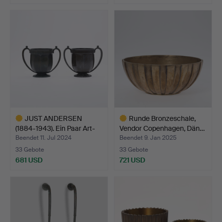
JUST ANDERSEN
Runde Bronzeschale,
(1884-1943). Ein Paar Art-
Vendor Copenhagen, Dän…
De…
Beendet 11. Jul 2024
Beendet 9. Jan 2025
33 Gebote
33 Gebote
681 USD
721 USD
Ausgewähltes
Ausgewähltes
Objekt
Objekt