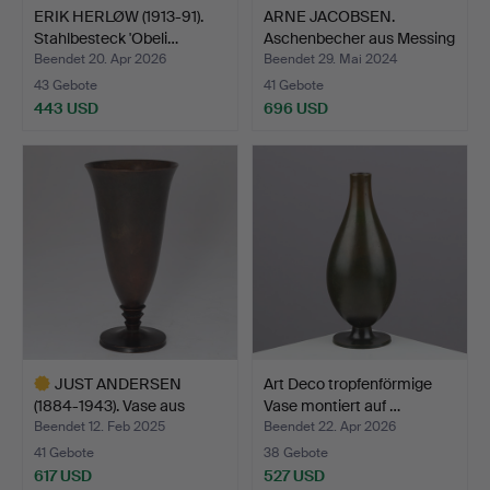
ERIK HERLØW (1913-91).
ARNE JACOBSEN.
Stahlbesteck 'Obeli…
Aschenbecher aus Messing
in…
Beendet 20. Apr 2026
Beendet 29. Mai 2024
43 Gebote
41 Gebote
443 USD
696 USD
JUST ANDERSEN
Art Deco tropfenförmige
(1884-1943). Vase aus
Vase montiert auf …
patini…
Beendet 12. Feb 2025
Beendet 22. Apr 2026
41 Gebote
38 Gebote
617 USD
527 USD