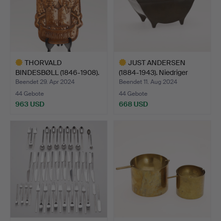
THORVALD
JUST ANDERSEN
BINDESBØLL (1846-1908).
(1884-1943). Niedriger
Buchhandl…
Löffe…
Beendet 29. Apr 2024
Beendet 11. Aug 2024
44 Gebote
44 Gebote
963 USD
668 USD
Ausgewähltes
Ausgewähltes
Objekt
Objekt