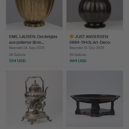
EMIL LAUSEN. Deckelglas
JUST ANDERSEN
aus polierter Bron…
(1884-1943). Art-Deco-
Vase m…
Beendet 24. Sep 2025
Beendet 10. Dez 2025
26 Gebote
26 Gebote
294 USD
484 USD
Ausgewähltes
Objekt