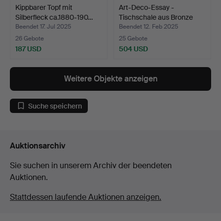
Kippbarer Topf mit
Art-Deco-Essay -
Silberfleck ca.1880-190…
Tischschale aus Bronze
un…
Beendet 17. Jul 2025
Beendet 12. Feb 2025
26 Gebote
25 Gebote
187 USD
504 USD
Weitere Objekte anzeigen
Suche speichern
Auktionsarchiv
Sie suchen in unserem Archiv der beendeten
Auktionen.
Stattdessen laufende Auktionen anzeigen.