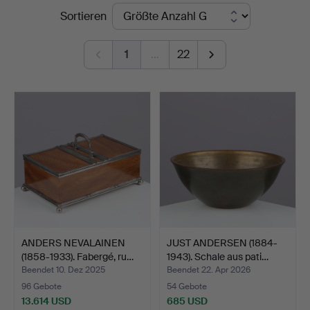
Endpreise
Sortieren
Kunstauktioner
1
…
22
ANDERS NEVALAINEN
JUST ANDERSEN (1884-
(1858-1933). Fabergé, ru…
1943). Schale aus pati…
Beendet 10. Dez 2025
Beendet 22. Apr 2026
96 Gebote
54 Gebote
13.614 USD
685 USD