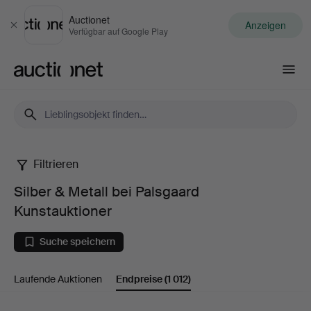
Auctionet
Anzeigen
Schließen
Verfügbar auf Google Play
Auctionet.com
Filtrieren
Silber
Silber & Metall bei Palsgaard
&
Kunstauktioner
Metall
Suche speichern
bei
Laufende Auktionen
Endpreise
(1 012)
Palsgaard