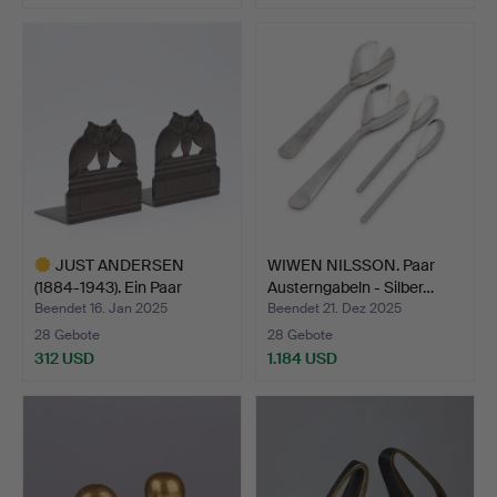
Ausgewähltes
Objekt
JUST ANDERSEN
WIWEN NILSSON. Paar
(1884-1943). Ein Paar
Austerngabeln - Silber…
Buchst…
Beendet 16. Jan 2025
Beendet 21. Dez 2025
28 Gebote
28 Gebote
312 USD
1.184 USD
Ausgewähltes
Objekt