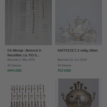
Ein Menge -Besteck in
KAFFEESET, 3-teilig, Silber.
Neusilber, ca. 100 S…
Beendet 2. Mär 2015
Beendet 23. Jun 2024
35 Gebote
34 Gebote
694 USD
752 USD