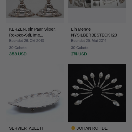
KERZEN, ein Paar, Silber,
Ein Menge
Rokoko-Stil, Imp…
NYSILBERBESTECK 123
Teile.
Beendet 26. Okt 2013
Beendet 25. Mai 2014
30 Gebote
30 Gebote
358 USD
274 USD
SERVIERTABLETT
JOHAN ROHDE.