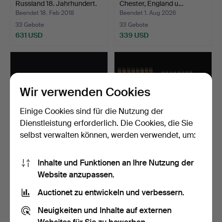
Russland 18. Jahrhundert.
Chester, England u…
Beendet 18. Feb 2018
Beendet 1. Aug 2026
33 Gebote
33 Gebote
631 USD
339 USD
Wir verwenden Cookies
Einige Cookies sind für die Nutzung der
Dienstleistung erforderlich. Die Cookies, die Sie
selbst verwalten können, werden verwendet, um:
NEU SILBERBESTECK, 44-
BESTECK, "Nobel", Gunnar
Inhalte und Funktionen an Ihre Nutzung der
tlg., Ingrid, GAB.
Cyrén, 32-tlg.
Website anzupassen.
Beendet 21. Jan 2018
Beendet 24. Mai 2020
32 Gebote
32 Gebote
Auctionet zu entwickeln und verbessern.
368 USD
452 USD
Neuigkeiten und Inhalte auf externen