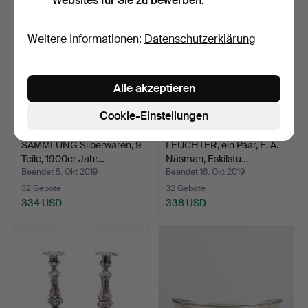
Websites für Sie zu bewerben.
Weitere Informationen:
Datenschutzerklärung
Alle akzeptieren
Cookie-Einstellungen
SAMMLUNG Silberwaren, 9
LEUCHTER, ein Paar, E. A.
Teile, 1900er Jahr…
Näsman, Eskilstu…
Beendet 5. Okt 2019
Beendet 16. Okt 2019
32 Gebote
32 Gebote
334 USD
338 USD