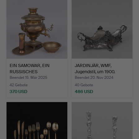
EIN SAMOWAR, EIN
JARDINJÄR, WMF,
RUSSISCHES
Jugendstil, um 1900.
MESSINGTABLETT…
Beendet 15. Mär 2025
Beendet 20. Nov 2024
42 Gebote
40 Gebote
370 USD
486 USD