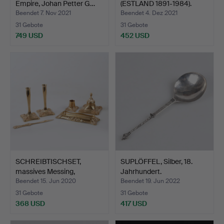
Empire, Johan Petter G…
(ESTLAND 1891-1984).
Puderdo…
Beendet 7. Nov 2021
Beendet 4. Dez 2021
31 Gebote
31 Gebote
749 USD
452 USD
Ausgewähltes
Objekt
SCHREIBTISCHSET,
SUPLÖFFEL, Silber, 18.
massives Messing,
Jahrhundert.
Hjalmar…
Beendet 15. Jun 2020
Beendet 19. Jun 2022
31 Gebote
31 Gebote
368 USD
417 USD