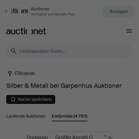
Auctionet
Anzeigen
Schließen
Verfügbar auf Google Play
Auctionet.com
Filtrieren
Silber
Silber & Metall bei Garpenhus Auktioner
&
Suche speichern
Metall
Laufende Auktionen
Endpreise
(4 783)
bei
Garpenhus
Endpreise
Sortieren