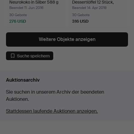
Neurokoko in Silber 588 g
Dessertlöffel 12 Stück,
J…
"Kong…
Beendet 11. Jun 2016
Beendet 14. Apr 2018
30 Gebote
30 Gebote
276 USD
316 USD
Ausgewähltes
Objekt
Weitere Objekte anzeigen
Suche speichern
Auktionsarchiv
Sie suchen in unserem Archiv der beendeten
Auktionen.
Stattdessen laufende Auktionen anzeigen.