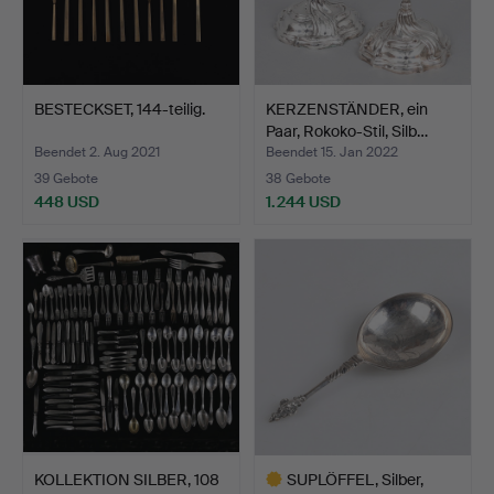
BESTECKSET, 144-teilig.
KERZENSTÄNDER, ein
Paar, Rokoko-Stil, Silb…
Beendet 2. Aug 2021
Beendet 15. Jan 2022
39 Gebote
38 Gebote
448 USD
1.244 USD
KOLLEKTION SILBER, 108
SUPLÖFFEL, Silber,