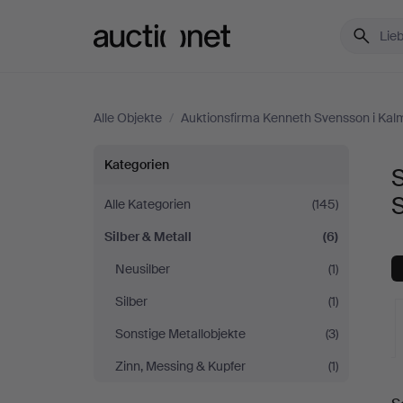
Auctionet.com
Alle Objekte
/
Auktionsfirma Kenneth Svensson i Kal
Silber
Kategorien
S
&
Alle Kategorien
(145)
Silber & Metall
(6)
Metall
Neusilber
(1)
bei
Silber
(1)
Auktionsfirma
Sonstige Metallobjekte
(3)
Zinn, Messing & Kupfer
(1)
Kenneth
L