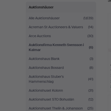
S
A
Svensson
Auktionshäuser
i
Alle Auktionshäuser
(1.639)
Kalmar
Acreman St Auctioneers & Valuers
(14)
Arce Auctions
(30)
Auktionsfirma Kenneth Svensson i
(6)
Kalmar
Auktionshaus Blank
(3)
Auktionshaus Bossard
(8)
Auktionshaus Stuber's
(41)
Hammerschlag
Auktionshuset Kolonn
(31)
Auktionshuset STO Bohuslän
(12)
Auktionshuset Thelin & Johansson
(25)