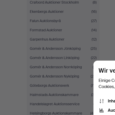
Crafoord Auktioner Stockholm
(8)
Ekenbergs Auktioner
(16)
Falun Auktionsbyrå
(27)
Formstad Auktioner
(14)
Garpenhus Auktioner
(12)
Gomér & Andersson Jönköping
(25)
Gomér & Andersson Linköping
(22)
Gomér & Andersson Norrköping
(9)
Wir v
Gomér & Andersson Nyköping
(26)
Einige C
Göteborgs Auktionsverk
(75)
Cookies,
Halmstads Auktionskammare
(37)
Inh
Handelslagret Auktionsservice
(7)
Auc
Helsingborgs Auktionskammare
(45)