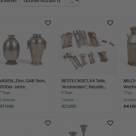
ortieren
uktionen
VASEN, Zinn, GAB Tenn,
BESTECKSET, 64 Teile,
MILCH
1930er Jahre.
"Amsterdam", Neusilb…
Wedhol
7 Tage
5 Tage
1 Tag
2 Gebote
1 Gebot
Schätz
37 USD
32 USD
64 U