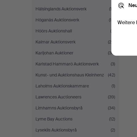
Neu
Hälsinglands Auktionsverk
(13)
Höganäs Auktionsverk
(14)
Weitere 
Höörs Auktionshall
(5)
Kalmar Auktionsverk
(24)
Karljohan Auktioner
(30)
Karlstad Hammarö Auktionsverk
(3)
Kunst- und Auktionshaus Kleinhenz
(42)
Laholms Auktionskammare
(1)
Lawrences Auctioneers
(39)
Limhamns Auktionsbyrå
(34)
Lyme Bay Auctions
(12)
Lysekils Auktionsbyrå
(2)