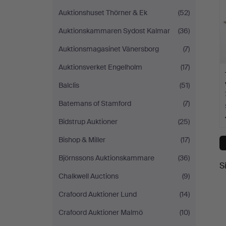
Auktionshuset Thörner & Ek
(52)
Auktionskammaren Sydost Kalmar
(36)
Auktionsmagasinet Vänersborg
(7)
Auktionsverket Engelholm
(17)
Balclis
(51)
Batemans of Stamford
(7)
Bidstrup Auktioner
(25)
Bishop & Miller
(17)
Björnssons Auktionskammare
(36)
S
Chalkwell Auctions
(9)
Crafoord Auktioner Lund
(14)
Crafoord Auktioner Malmö
(10)