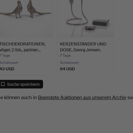
TISCHDEKORATIONEN,
KERZENSTÄNDER UND
Vögel, 2 Stk., patinier…
DOSE, Georg Jensen.
7 Tage
7 Tage
Schätzwert
Schätzwert
43 USD
64 USD
Suche speichern
ie können auch in
Beendete Auktionen aus unserem Archiv
su