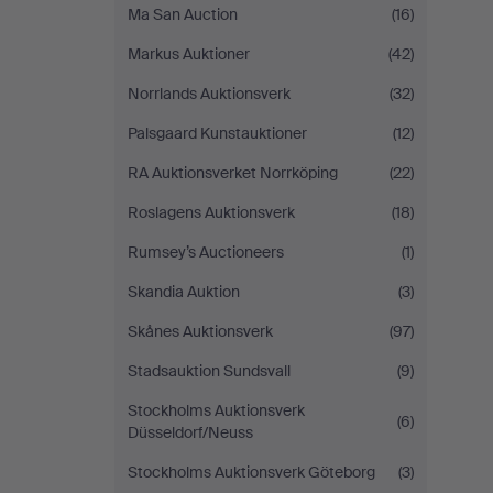
Ma San Auction
(16)
Markus Auktioner
(42)
Norrlands Auktionsverk
(32)
Palsgaard Kunstauktioner
(12)
RA Auktionsverket Norrköping
(22)
Roslagens Auktionsverk
(18)
Rumsey’s Auctioneers
(1)
Skandia Auktion
(3)
Skånes Auktionsverk
(97)
Stadsauktion Sundsvall
(9)
Stockholms Auktionsverk
(6)
Düsseldorf/Neuss
Stockholms Auktionsverk Göteborg
(3)