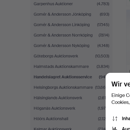
Garpenhus Auktioner
(4.783)
Gomér & Andersson Jönköping
(693)
Gomér & Andersson Linköping
(17.145)
Gomér & Andersson Norrköping
(7.614)
Gomér & Andersson Nyköping
(4.148)
Göteborgs Auktionsverk
(10.503)
Halmstads Auktionskammare
(3.834)
Handelslagret Auktionsservice
(948)
Wir v
Helsingborgs Auktionskammare
(13.666)
Einige C
Hälsinglands Auktionsverk
(2.613)
Cookies,
Höganäs Auktionsverk
(1.976)
Inh
Höörs Auktionshall
(2.128)
Auc
Kalmar Auktionsverk
(7.243)