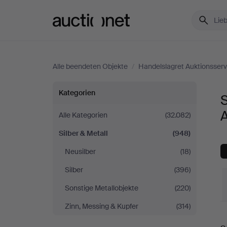
Auctionet.com
Alle beendeten Objekte
/
Handelslagret Auktionsserv
Silber
Kategorien
S
&
A
Alle Kategorien
(32.082)
Silber & Metall
(948)
Metall
Neusilber
(18)
bei
Silber
(396)
Handelslagret
Sonstige Metallobjekte
(220)
Zinn, Messing & Kupfer
(314)
Auktionsservice
E