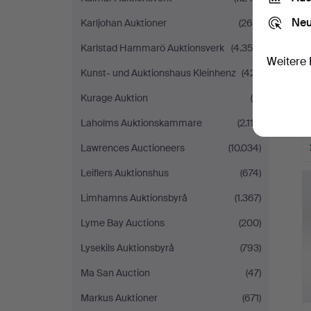
Neu
Karljohan Auktioner
(260)
Karlstad Hammarö Auktionsverk
(4.352)
Weitere 
Kunst- und Auktionshaus Kleinhenz
(421)
Kurage Auktion
(6)
Laholms Auktionskammare
(2.112)
Lawrences Auctioneers
(10.034)
Leiflers Auktionshus
(674)
Limhamns Auktionsbyrå
(1.367)
Lyme Bay Auctions
(200)
Lysekils Auktionsbyrå
(793)
Ma San Auction
(47)
Markus Auktioner
(671)