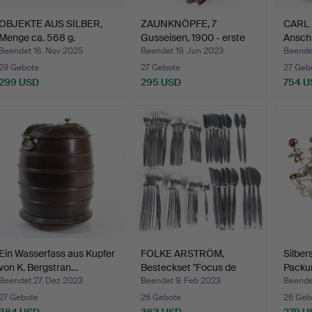
OBJEKTE AUS SILBER,
ZAUNKNÖPFE, 7
CARL 
Menge ca. 568 g.
Gusseisen, 1900 - erste
Anschl
Hälf…
Beendet 16. Nov 2025
Beendet 19. Jun 2023
Beende
29 Gebote
27 Gebote
27 Geb
299 USD
295 USD
754 U
Ein Wasserfass aus Kupfer
FOLKE ARSTRÖM,
Silber
von K. Bergstran…
Besteckset "Focus de
Packun
Luxe/F…
Beendet 27. Dez 2023
Beendet 9. Feb 2023
Beende
27 Gebote
26 Gebote
26 Geb
384 USD
363 USD
279 U