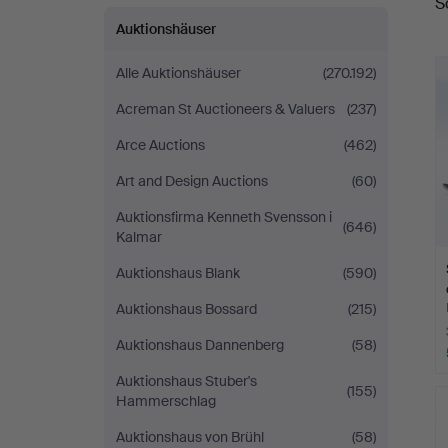
S
Auktionshäuser
Alle Auktionshäuser
(270.192)
Acreman St Auctioneers & Valuers
(237)
Arce Auctions
(462)
Art and Design Auctions
(60)
Auktionsfirma Kenneth Svensson i
(646)
Kalmar
Auktionshaus Blank
(590)
Auktionshaus Bossard
(215)
Auktionshaus Dannenberg
(58)
Auktionshaus Stuber's
(155)
Hammerschlag
Auktionshaus von Brühl
(58)