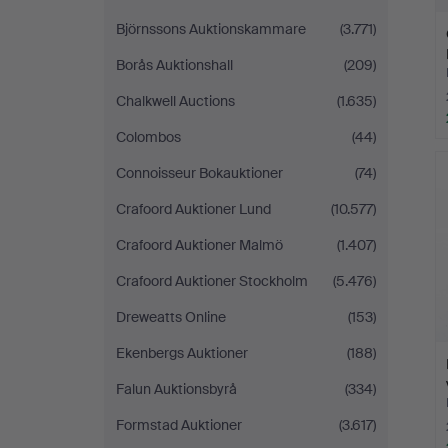
Björnssons Auktionskammare
(3.771)
Borås Auktionshall
(209)
Chalkwell Auctions
(1.635)
Colombos
(44)
Connoisseur Bokauktioner
(74)
Crafoord Auktioner Lund
(10.577)
Crafoord Auktioner Malmö
(1.407)
Crafoord Auktioner Stockholm
(5.476)
Dreweatts Online
(153)
Ekenbergs Auktioner
(188)
Falun Auktionsbyrå
(334)
Formstad Auktioner
(3.617)