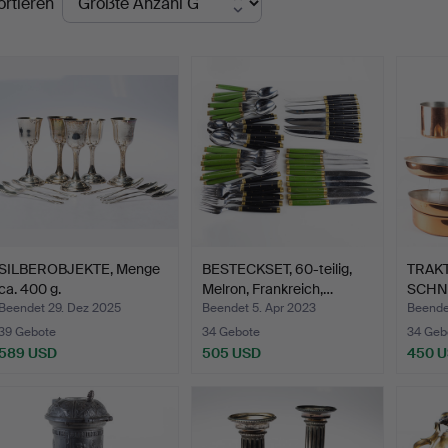
ortieren
SILBEROBJEKTE, Menge
BESTECKSET, 60-teilig,
TRAK
ca. 400 g.
Melron, Frankreich,…
SCHNI
Beendet 29. Dez 2025
Beendet 5. Apr 2023
Beende
39 Gebote
34 Gebote
34 Geb
589 USD
505 USD
450 