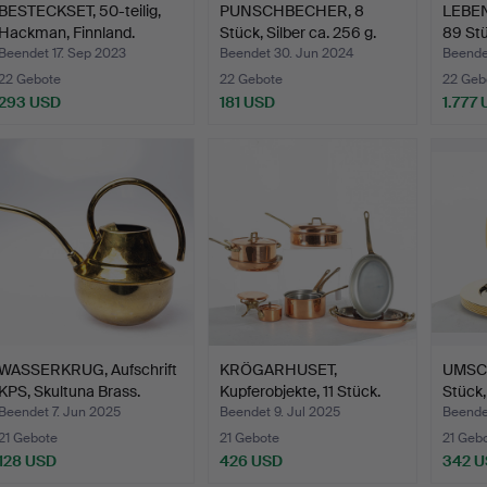
BESTECKSET, 50-teilig,
PUNSCHBECHER, 8
LEBEN
Hackman, Finnland.
Stück, Silber ca. 256 g.
89 Stü
Beendet 17. Sep 2023
Beendet 30. Jun 2024
Beende
22 Gebote
22 Gebote
22 Geb
293 USD
181 USD
1.777
WASSERKRUG, Aufschrift
KRÖGARHUSET,
UMSC
KPS, Skultuna Brass.
Kupferobjekte, 11 Stück.
Stück,
Beendet 7. Jun 2025
Beendet 9. Jul 2025
Beende
21 Gebote
21 Gebote
21 Geb
128 USD
426 USD
342 