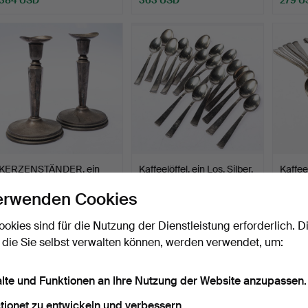
KERZENSTÄNDER, ein
Kaffeelöffel, ein Los, Silber,
Kaffee
Paar, Silber.
ca. 245 g.
Silber,
erwenden Cookies
Beendet 13. Feb 2026
Beendet 23. Jan 2026
Beende
26 Gebote
24 Gebote
24 Geb
ookies sind für die Nutzung der Dienstleistung erforderlich. D
190 USD
473 USD
316 U
 die Sie selbst verwalten können, werden verwendet, um:
alte und Funktionen an Ihre Nutzung der Website anzupassen.
tionet zu entwickeln und verbessern.