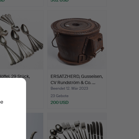
löffel, 29 Stück,
ERSATZHERD, Gusseisen,
 ca. 410 g.
CV Rundström & Co. …
t 22. Jan 2025
Beendet 12. Mär 2023
ote
23 Gebote
ie
SD
200 USD