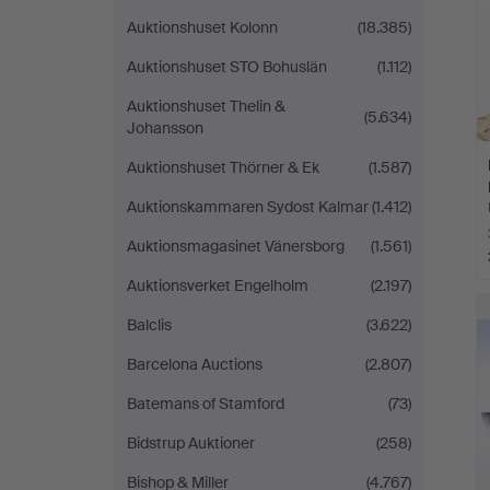
Auktionshuset Kolonn
(18.385)
Auktionshuset STO Bohuslän
(1.112)
Auktionshuset Thelin &
(5.634)
Johansson
Auktionshuset Thörner & Ek
(1.587)
Auktionskammaren Sydost Kalmar
(1.412)
Auktionsmagasinet Vänersborg
(1.561)
Auktionsverket Engelholm
(2.197)
Balclis
(3.622)
Barcelona Auctions
(2.807)
Batemans of Stamford
(73)
Bidstrup Auktioner
(258)
Bishop & Miller
(4.767)