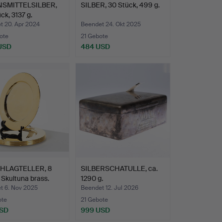
SMITTELSILBER,
SILBER, 30 Stück, 499 g.
ck, 3137 g.
t 20. Apr 2024
Beendet 24. Okt 2025
ote
21 Gebote
 USD
484 USD
HLAGTELLER, 8
SILBERSCHATULLE, ca.
 Skultuna brass.
1290 g.
t 6. Nov 2025
Beendet 12. Jul 2026
ote
21 Gebote
USD
999 USD