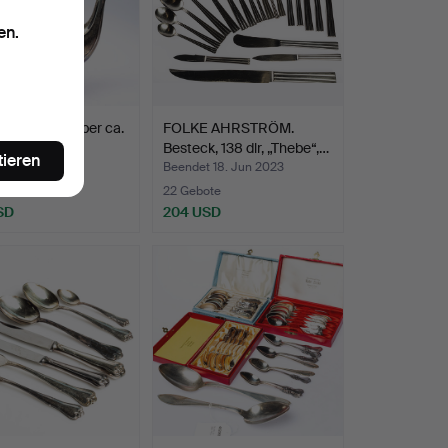
en.
EKANNE, Silber ca.
FOLKE AHRSTRÖM.
Besteck, 138 dlr, „Thebe“,…
tieren
t 13. Feb 2026
Beendet 18. Jun 2023
ote
22 Gebote
SD
204 USD