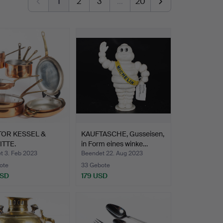
1
2
3
…
20
TOR KESSEL &
KAUFTASCHE, Gusseisen,
TTE.
in Form eines winke…
t 3. Feb 2023
Beendet 22. Aug 2023
ote
33 Gebote
USD
179 USD