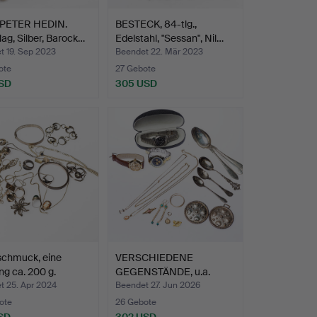
PETER HEDIN.
BESTECK, 84-tlg.,
ag, Silber, Barock…
Edelstahl, "Sessan", Nil…
t 19. Sep 2023
Beendet 22. Mär 2023
ote
27 Gebote
SD
305 USD
schmuck, eine
VERSCHIEDENE
g ca. 200 g.
GEGENSTÄNDE, u.a.
Silber, Bes…
t 25. Apr 2024
Beendet 27. Jun 2026
ote
26 Gebote
SD
302 USD