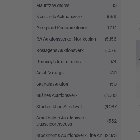
Mauritz Widforss
(3)
Norrlands Auktionsverk
(559)
Palsgaard Kunstauktioner
(1.012)
RA Auktionsverket Norrköping
(5.156)
Roslagens Auktionsverk
(1.578)
Rumsey’s Auctioneers
(74)
Sajab Vintage
(30)
Skandia Auktion
(50)
Skånes Auktionsverk
(2.003)
Stadsauktion Sundsvall
(9.087)
Stockholms Auktionsverk
(552)
Düsseldorf/Neuss
Stockholms Auktionsverk Fine Art
(2.373)