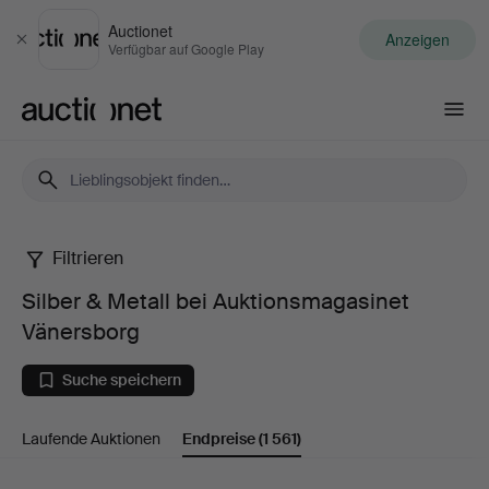
Auctionet
Anzeigen
Schließen
Verfügbar auf Google Play
Auctionet.com
Filtrieren
Silber
Silber & Metall bei Auktionsmagasinet
&
Vänersborg
Metall
Suche speichern
bei
Laufende Auktionen
Endpreise
(1 561)
Auktionsmagasinet