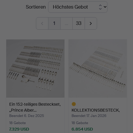
Endpreise
Sortieren
Vänersborg
1
…
33
Ein 152-teiliges Besteckset,
„Prince Alber…
KOLLEKTIONSBESTECK,
151 Teile, Silber, „Ha…
Beendet 6. Dez 2025
Beendet 17. Jan 2026
18 Gebote
18 Gebote
7.329 USD
6.854 USD