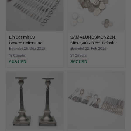
Ein Set mit 39
SAMMLUNGSMÜNZEN,
Besteckteilen und
Silber, 40 - 83%, Feinsil…
Serviette…
Beendet 26. Dez 2025
Beendet 22. Feb 2026
16 Gebote
31 Gebote
908 USD
897 USD