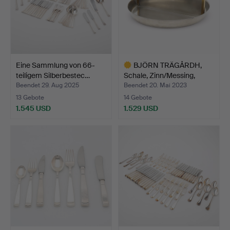
Eine Sammlung von 66-
BJÖRN TRÄGÅRDH,
teiligem Silberbestec…
Schale, Zinn/Messing,
Entw…
Beendet 29. Aug 2025
Beendet 20. Mai 2023
13 Gebote
14 Gebote
1.545 USD
1.529 USD
Ausgewähltes
Objekt