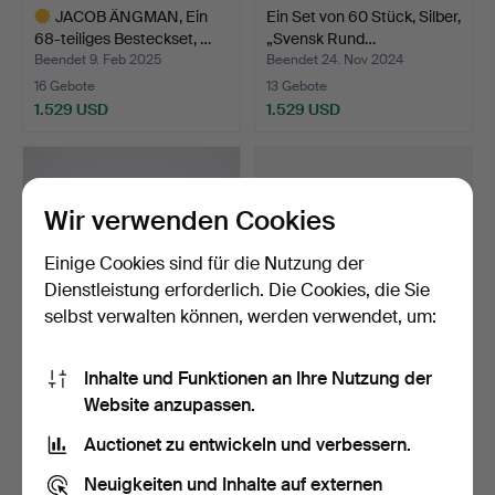
JACOB ÄNGMAN, Ein
Ein Set von 60 Stück, Silber,
68-teiliges Besteckset, …
„Svensk Rund…
Beendet 9. Feb 2025
Beendet 24. Nov 2024
16 Gebote
13 Gebote
1.529 USD
1.529 USD
Ausgewähltes
Objekt
Wir verwenden Cookies
Einige Cookies sind für die Nutzung der
Dienstleistung erforderlich. Die Cookies, die Sie
selbst verwalten können, werden verwendet, um:
Inhalte und Funktionen an Ihre Nutzung der
Ein 4-teiliges Tee-Set aus
Eine Dose aus Zinn und
Website anzupassen.
Sterlingsilber,…
Messing von Firma S…
Beendet 26. Dez 2025
Beendet 31. Mai 2025
Auctionet zu entwickeln und verbessern.
25 Gebote
42 Gebote
1.479 USD
1.424 USD
Neuigkeiten und Inhalte auf externen