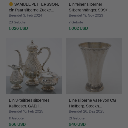
SAMUEL PETTERSSON,
Ein feiner silberner
ein Paar silberne Zucke…
Silberanhänger, 999/1…
Beendet 3. Feb 2024
Beendet 19. Nov 2023
23 Gebote
7 Gebote
1.026 USD
1.002 USD
Ausgewähltes
Objekt
Ein 3-teiliges silbernes
Eine silberne Vase von CG
Kaffeeset, GAD, 1…
Hallberg, Stockh…
Beendet 10. Feb 2025
Beendet 26. Dez 2025
11 Gebote
21 Gebote
968 USD
940 USD