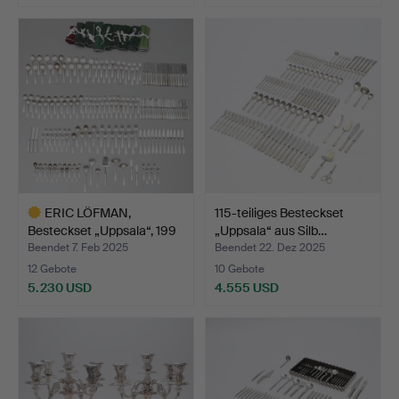
Ausgewähltes
Objekt
ERIC LÖFMAN,
115-teiliges Besteckset
Besteckset „Uppsala“, 199
„Uppsala“ aus Silb…
Stü…
Beendet 7. Feb 2025
Beendet 22. Dez 2025
12 Gebote
10 Gebote
5.230 USD
4.555 USD
Ausgewähltes
Objekt