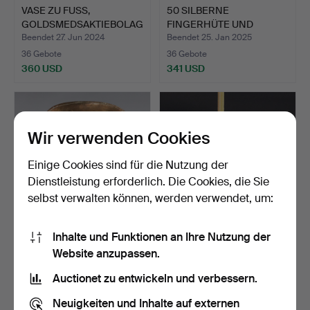
VASE ZU FUSS,
50 SILBERNE
GOLDSMEDSAKTIEBOLAG
FINGERHÜTE UND
ET.
NADELTASCHE.
Beendet 27. Jun 2024
Beendet 25. Jan 2025
36 Gebote
36 Gebote
360 USD
341 USD
Wir verwenden Cookies
Einige Cookies sind für die Nutzung der
Dienstleistung erforderlich. Die Cookies, die Sie
selbst verwalten können, werden verwendet, um:
Inhalte und Funktionen an Ihre Nutzung der
BAPTIST-FORM, KUPFER,
ENGEL, TENN.
Website anzupassen.
INNEN GETÖNT, VERZIE…
Beendet 7. Jan 2023
Beendet 24. Sep 2022
Auctionet zu entwickeln und verbessern.
35 Gebote
35 Gebote
361 USD
2.215 USD
Neuigkeiten und Inhalte auf externen