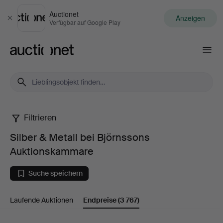
Auctionet
Anzeigen
Schließen
Verfügbar auf Google Play
Auctionet.com
Filtrieren
Silber
Silber & Metall bei Björnssons
&
Auktionskammare
Metall
Suche speichern
bei
Laufende Auktionen
Endpreise
(3 767)
Björnssons