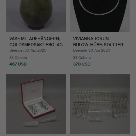
VASE MIT AUFHÄNGERN,
VIVIANNA TORUN
GOLDSMEDSAKTIEBOLAG
BÜLOW-HÜBE. STARRER
ET…
AUSSCHN…
Beendet 30. Apr 2025
Beendet 30. Apr 2024
33 Gebote
33 Gebote
467 USD
370 USD