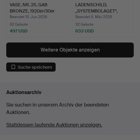
VASE, NR. 25, GAB
LADENSCHILD,
BRONZE, 1920er/30er
„SYSTEMBOLAGET“,
JAHR…
ERSTE HÄLFTE…
Beendet 10. Jun 2026
Beendet 5. Mär 2026
32 Gebote
32 Gebote
497 USD
633 USD
Weitere Objekte anzeigen
Suche speichern
Auktionsarchiv
Sie suchen in unserem Archiv der beendeten
Auktionen.
Stattdessen laufende Auktionen anzeigen.