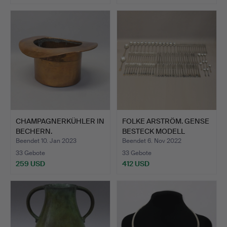
CHAMPAGNERKÜHLER IN
FOLKE ARSTRÖM. GENSE
BECHERN.
BESTECK MODELL
ATTACH…
Beendet 10. Jan 2023
Beendet 6. Nov 2022
33 Gebote
33 Gebote
259 USD
412 USD