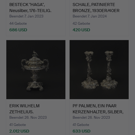
BESTECK "HAGA",
SCHALE, PATINIERTE
Neusilber, 176-TEILIG.
BRONZE, 1930ER/40ER
JAH…
Beendet 7. Jan 2023
Beendet 7. Jan 2024
44 Gebote
42 Gebote
686 USD
420 USD
ERIK WILHELM
PF PALMEN, EIN PAAR
ZETHELIUS.
KERZENHALTER, SILBER,
ZUCKERDOSE MIT Dec…
…
Beendet 26. Nov 2023
Beendet 26. Nov 2023
41 Gebote
41 Gebote
2.012 USD
633 USD