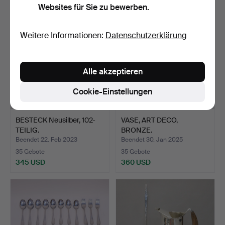
Websites für Sie zu bewerben.
Weitere Informationen:
Datenschutzerklärung
Alle akzeptieren
Cookie-Einstellungen
BESTECK Neusilber, 102-
VASE, ART DECO,
TEILIG.
BRONZE.
Beendet 22. Feb 2023
Beendet 30. Jan 2025
35 Gebote
35 Gebote
345 USD
360 USD