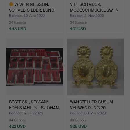
WIWEN NILSSON.
VIEL SCHMUCK,
SCHALE, SILBER, LUND
MODESCHMUCK USW. IN
1954.
SILBER.
Beendet 30. Aug 2022
Beendet 2. Nov 2023
34 Gebote
34 Gebote
443 USD
401 USD
Ausgewähltes
Objekt
BESTECK, „SESSAN“,
WANDTELLER GUSUM
EDELSTAHL, NILS JOHAN,
VERWENDUNG 20.
…
JAHRHUNDER…
Beendet 17. Jan 2026
Beendet 30. Mär 2023
34 Gebote
33 Gebote
422 USD
928 USD