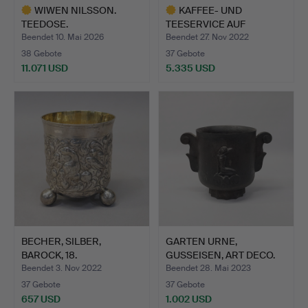
WIWEN NILSSON.
KAFFEE- UND
TEEDOSE.
TEESERVICE AUF
TABLETT, SILBER…
Beendet 10. Mai 2026
Beendet 27. Nov 2022
38 Gebote
37 Gebote
11.071 USD
5.335 USD
Ausgewähltes
Ausgewähltes
Objekt
Objekt
BECHER, SILBER,
GARTEN URNE,
BAROCK, 18.
GUSSEISEN, ART DECO.
JAHRHUNDERT.
Beendet 3. Nov 2022
Beendet 28. Mai 2023
37 Gebote
37 Gebote
657 USD
1.002 USD