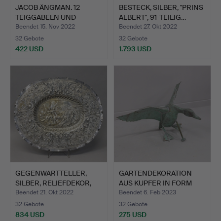
JACOB ÄNGMAN. 12
BESTECK, SILBER, "PRINS
TEIGGABELN UND
ALBERT", 91-TEILIG…
KUCHENPAUS…
Beendet 15. Nov 2022
Beendet 27. Okt 2022
32 Gebote
32 Gebote
422 USD
1.793 USD
GEGENWARTTELLER,
GARTENDEKORATION
SILBER, RELIEFDEKOR,
AUS KUPFER IN FORM
UM 1…
EINER …
Beendet 21. Okt 2022
Beendet 6. Feb 2023
32 Gebote
32 Gebote
834 USD
275 USD