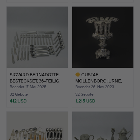
SIGVARD BERNADOTTE.
GUSTAF
BESTECKSET, 36-TEILIG.
MÖLLENBORG. URNE,
SILBER, NEUROKOKO…
Beendet 17. Mai 2025
Beendet 26. Nov 2023
32 Gebote
32 Gebote
412 USD
1.215 USD
Ausgewähltes
Objekt