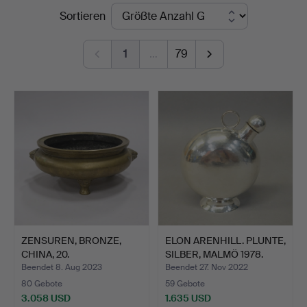
Endpreise
Sortieren
Auktionskammare
1
…
79
ZENSUREN, BRONZE,
ELON ARENHILL. PLUNTE,
CHINA, 20.
SILBER, MALMÖ 1978.
JAHRHUNDERT.
Beendet 8. Aug 2023
Beendet 27. Nov 2022
80 Gebote
59 Gebote
3.058 USD
1.635 USD