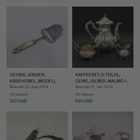
GEORG JENSEN.
KAFFEESET, 3-TEILIG,
KÄSEHOBEL, MODELL
GEWE, SILBER, MALMÖ 1…
„KING“, SI…
Beendet 29. Aug 2024
Beendet 12. Jan 2024
40 Gebote
40 Gebote
327 USD
691 USD