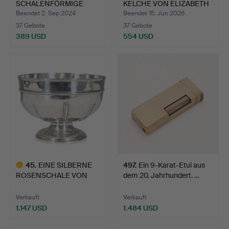
SCHALENFÖRMIGE
KELCHE VON ELIZABETH
SCHALEN V…
II.
Beendet 2. Sep 2024
Beendet 15. Jun 2026
37 Gebote
37 Gebote
389 USD
554 USD
45
.
EINE SILBERNE
497
.
Ein 9-Karat-Etui aus
ROSENSCHALE VON
dem 20. Jahrhundert. …
GEORGE V.
Verkauft
Verkauft
1.147 USD
1.484 USD
Ausgewähltes