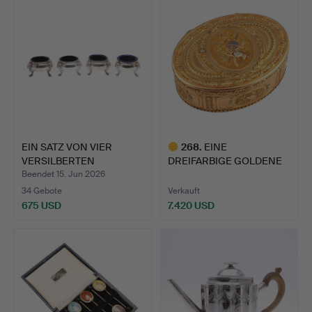
Objekt
EIN SATZ VON VIER
268
.
EINE
VERSILBERTEN
DREIFARBIGE GOLDENE
SALZKELLERN.
FRANZÖSISCHE SCHN…
Beendet 15. Jun 2026
34 Gebote
Verkauft
675 USD
7.420 USD
Ausgewähltes
Objekt