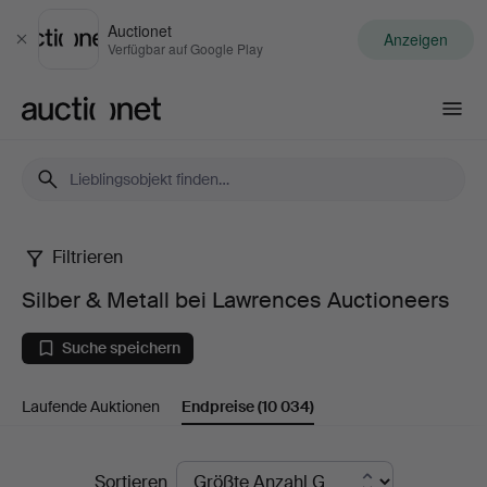
Auctionet
Anzeigen
Schließen
Verfügbar auf Google Play
Auctionet.com
Filtrieren
Silber
Silber & Metall bei Lawrences Auctioneers
&
Suche speichern
Metall
Laufende Auktionen
Endpreise
(10 034)
bei
Lawrences
Endpreise
Sortieren