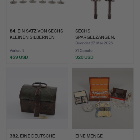
84
.
EIN SATZ VON SECHS
SECHS
KLEINEN SILBERNEN
SPARGELZANGEN,
BECHE…
VERSILBERT.
Beendet 27. Mai 2026
Verkauft
31 Gebote
459 USD
320 USD
382
.
EINE DEUTSCHE
EINE MENGE