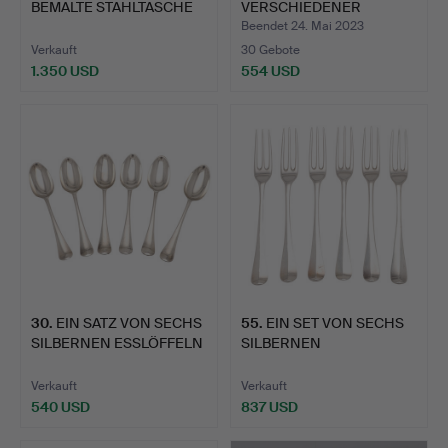
BEMALTE STAHLTASCHE
VERSCHIEDENER
'EHE'.
PLATTENWAREN.
Beendet 24. Mai 2023
Verkauft
30 Gebote
1.350 USD
554 USD
30
.
EIN SATZ VON SECHS
55
.
EIN SET VON SECHS
SILBERNEN ESSLÖFFELN
SILBERNEN
IM…
DESSERTGABELN …
Verkauft
Verkauft
540 USD
837 USD