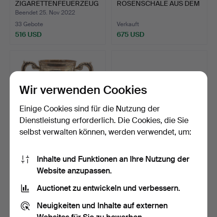
ZIGARETTENFEUERZEUG
ROSENSCHALE AUS DEM
AUS STERLINGSILBE…
ENDE DES 1…
Beendet 25. Nov 2022
33 Gebote
Verkauft
516 USD
675 USD
Wir verwenden Cookies
Einige Cookies sind für die Nutzung der
Dienstleistung erforderlich. Die Cookies, die Sie
selbst verwalten können, werden verwendet, um:
EINE GEORGE V-
97
.
EIN
Inhalte und Funktionen an Ihre Nutzung der
SILBERTROPHÄE,
NIEDERLÄNDISCHER
Website anzupassen.
JAGDINTERESSE.
SILBERNER BROTKORB
Beendet 14. Okt 2025
MI…
32 Gebote
Verkauft
Auctionet zu entwickeln und verbessern.
679 USD
2.024 USD
Neuigkeiten und Inhalte auf externen
Ausgewähltes