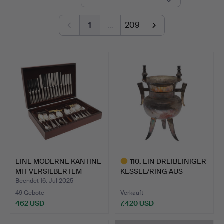
Auctioneers
1
…
209
EINE MODERNE KANTINE
110
.
EIN DREIBEINIGER
MIT VERSILBERTEM
KESSEL/RING AUS
„SOV…
CHINESISC…
Beendet 16. Jul 2025
49 Gebote
Verkauft
462 USD
7.420 USD
Ausgewähltes