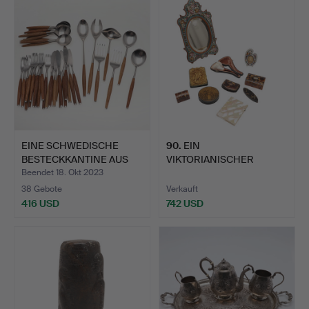
EINE SCHWEDISCHE
90
.
EIN
BESTECKKANTINE AUS
VIKTORIANISCHER
EDELST…
MIKROMOSAIK-
Beendet 18. Okt 2023
SCHMINKTIS…
38 Gebote
Verkauft
416 USD
742 USD