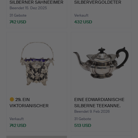
SILBERNER SAHNEEIMER
SILBERVERGOLDETER
MIT…
EINSIEDLERKREBS.
Beendet 15. Dez 2025
31 Gebote
Verkauft
742 USD
432 USD
Ausgewähltes
Ausgewähltes
Objekt
Objekt
29
.
EIN
EINE EDWARDIANISCHE
VIKTORIANISCHER
SILBERNE TEEKANNE.
SILBERNER
Beendet 9. Feb 2026
ZUCKERKORB.
Verkauft
31 Gebote
742 USD
513 USD
Ausgewähltes