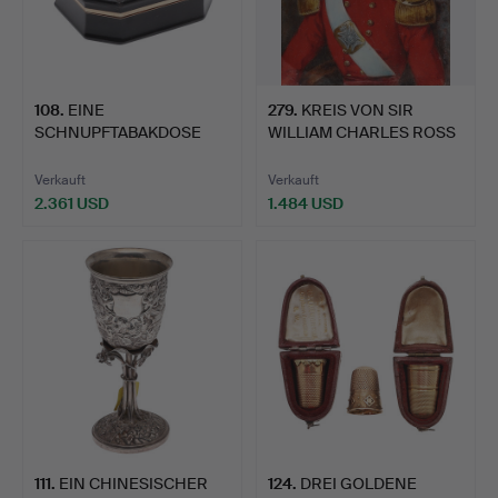
108
.
EINE
279
.
KREIS VON SIR
SCHNUPFTABAKDOSE
WILLIAM CHARLES ROSS
AUS SCHILDPATT, ACHA…
(1794-1…
Verkauft
Verkauft
2.361 USD
1.484 USD
111
.
EIN CHINESISCHER
124
.
DREI GOLDENE