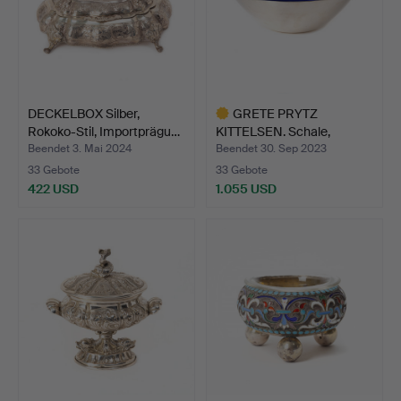
DECKELBOX Silber,
GRETE PRYTZ
Rokoko-Stil, Importprägu…
KITTELSEN. Schale,
Sterlingsil…
Beendet 3. Mai 2024
Beendet 30. Sep 2023
33 Gebote
33 Gebote
422 USD
1.055 USD
Ausgewähltes
Objekt