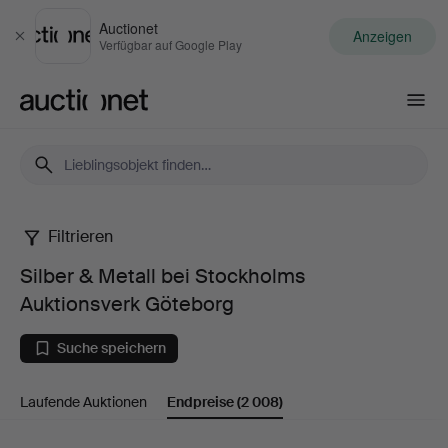
Auctionet
Anzeigen
Schließen
Verfügbar auf Google Play
Auctionet.com
Filtrieren
Silber
Silber & Metall bei Stockholms
&
Auktionsverk Göteborg
Metall
Suche speichern
bei
Laufende Auktionen
Endpreise
(2 008)
Stockholms