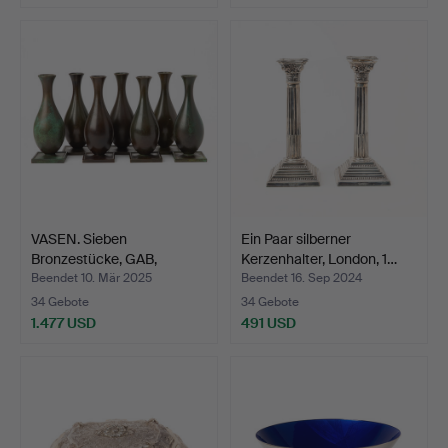
VASEN. Sieben
Ein Paar silberner
Bronzestücke, GAB,
Kerzenhalter, London, 1…
1920/30er…
Beendet 10. Mär 2025
Beendet 16. Sep 2024
34 Gebote
34 Gebote
1.477 USD
491 USD