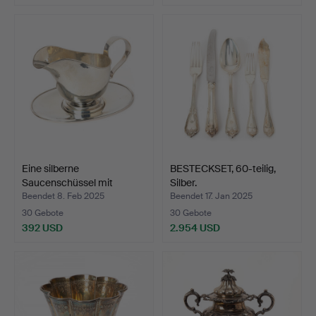
Ausgewähltes
Objekt
Eine silberne
BESTECKSET, 60-teilig,
Saucenschüssel mit
Silber.
Untertass…
Beendet 8. Feb 2025
Beendet 17. Jan 2025
30 Gebote
30 Gebote
392 USD
2.954 USD