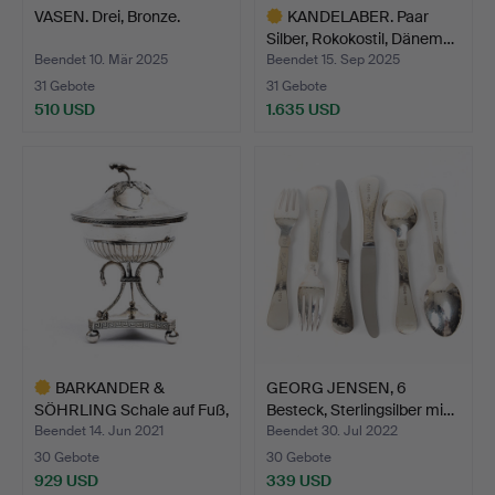
VASEN. Drei, Bronze.
KANDELABER. Paar
Silber, Rokokostil, Dänem…
Beendet 10. Mär 2025
Beendet 15. Sep 2025
31 Gebote
31 Gebote
510 USD
1.635 USD
Ausgewähltes
Objekt
BARKANDER &
GEORG JENSEN, 6
SÖHRLING Schale auf Fuß,
Besteck, Sterlingsilber mi…
Silbe…
Beendet 14. Jun 2021
Beendet 30. Jul 2022
30 Gebote
30 Gebote
929 USD
339 USD