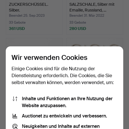
ZUCKERSCHÜSSEL.
SALZSCHALE, Silber mit
Silber.
Emaille, Russland, …
Beendet 25. Sep 2023
Beendet 31. Mär 2022
33 Gebote
33 Gebote
361 USD
280 USD
Wir verwenden Cookies
Einige Cookies sind für die Nutzung der
Dienstleistung erforderlich. Die Cookies, die Sie
selbst verwalten können, werden verwendet, um:
Inhalte und Funktionen an Ihre Nutzung der
JOHAN ROHDE. Ein King's
WIWEN NILSSON. Ein Paar
Website anzupassen.
Erdbeerlöffel aus …
Cocktailsticks aus…
Beendet 12. Feb 2024
Beendet 28. Sep 2025
Auctionet zu entwickeln und verbessern.
33 Gebote
33 Gebote
346 USD
2.332 USD
Neuigkeiten und Inhalte auf externen