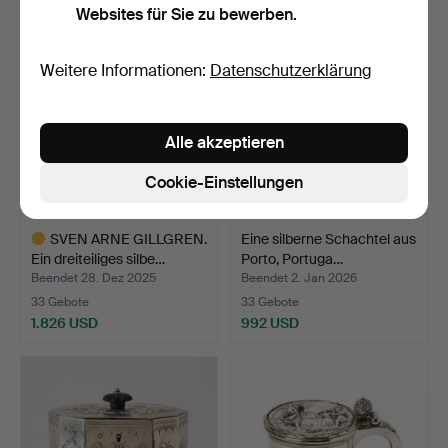
Websites für Sie zu bewerben.
Weitere Informationen:
Datenschutzerklärung
Alle akzeptieren
Cookie-Einstellungen
SVEN ARNE GILLGREN.
Eine silberne Schachtel aus
Ein dreiteiliges silbe…
Porto, Portuga…
Beendet 28. Dez 2025
Beendet 2. Jan 2026
33 Gebote
33 Gebote
1.826 USD
992 USD
Ausgewähltes
Objekt