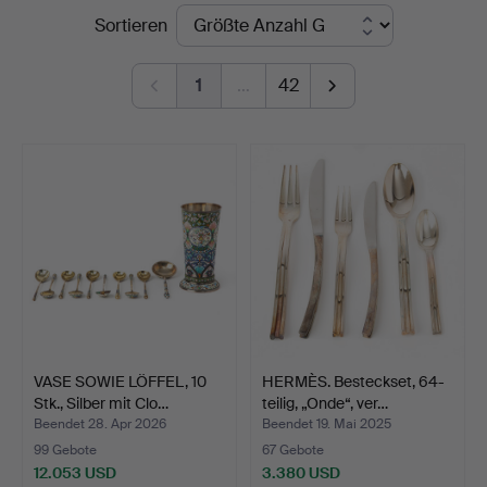
Endpreise
Sortieren
Auktionsverk
Göteborg
1
…
42
VASE SOWIE LÖFFEL, 10
HERMÈS. Besteckset, 64-
Stk., Silber mit Clo…
teilig, „Onde“, ver…
Beendet 28. Apr 2026
Beendet 19. Mai 2025
99 Gebote
67 Gebote
12.053 USD
3.380 USD