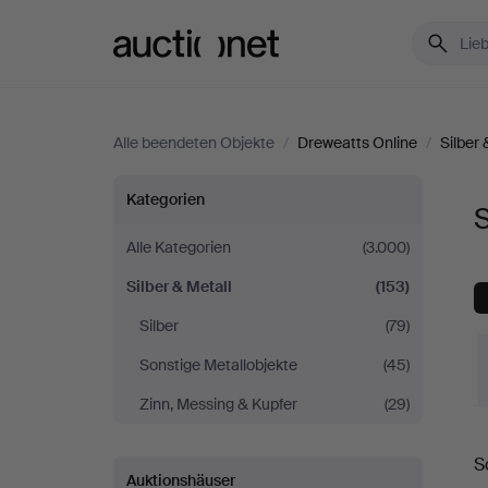
Auctionet.com
Alle beendeten Objekte
/
Dreweatts Online
/
Silber 
Silber
Kategorien
S
&
Alle Kategorien
(3.000)
Silber & Metall
(153)
Metall
Silber
(79)
bei
Sonstige Metallobjekte
(45)
Dreweatts
Zinn, Messing & Kupfer
(29)
E
Online
S
Auktionshäuser