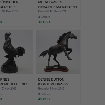
ZÖSISCHER
METALLWAREN
OLDETER
EINSCHLIESSLICH; DREI
ZE-SCHREIBER…
KUPFERGE…
 31. Dez 2019
Beendet 12. Dez 2019
3 Gebote
SD
48 USD
RNES
DENISE DUTTON
ZEMODELL EINES
(CONTEMPORARY).
S.
GÜLTIG.
 7. Nov 2019
Beendet 7. Nov 2019
te
3 Gebote
SD
42 USD