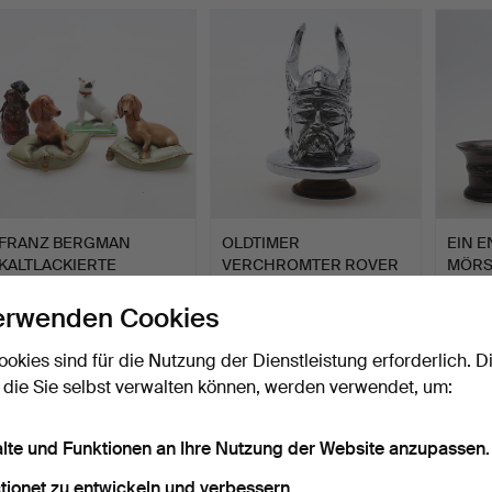
FRANZ BERGMAN
OLDTIMER
EIN 
KALTLACKIERTE
VERCHROMTER ROVER
MÖRS
BRONZE-DACHSHU…
VIKING CAR MASC…
UM 17
Beendet 4. Nov 2019
Beendet 4. Nov 2019
Beendet
erwenden Cookies
10 Gebote
3 Gebote
4 Gebo
115 USD
42 USD
54 U
ookies sind für die Nutzung der Dienstleistung erforderlich. D
 die Sie selbst verwalten können, werden verwendet, um:
alte und Funktionen an Ihre Nutzung der Website anzupassen.
tionet zu entwickeln und verbessern.