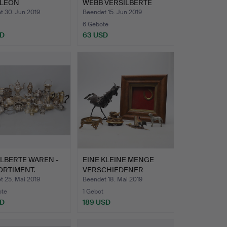
LEON
WEBB VERSILBERTE
APARTE.
SERV…
t 30. Jun 2019
Beendet 15. Jun 2019
6 Gebote
SD
63 USD
LBERTE WAREN -
EINE KLEINE MENGE
ORTIMENT.
VERSCHIEDENER
METALLWARE…
t 25. Mai 2019
Beendet 18. Mai 2019
ote
1 Gebot
SD
189 USD