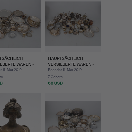
TSÄCHLICH
HAUPTSÄCHLICH
LBERTE WAREN -
VERSILBERTE WAREN -
ORT…
EIN SORT…
 11. Mai 2019
Beendet 11. Mai 2019
te
7 Gebote
SD
68 USD