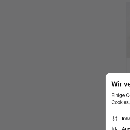
Wir v
Einige C
Cookies,
Inh
Auc