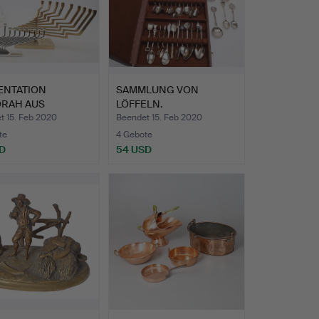
ENTATION
SAMMLUNG VON
RAH AUS
LÖFFELN.
OLDETEM METAL…
t 15. Feb 2020
Beendet 15. Feb 2020
te
4 Gebote
D
54 USD