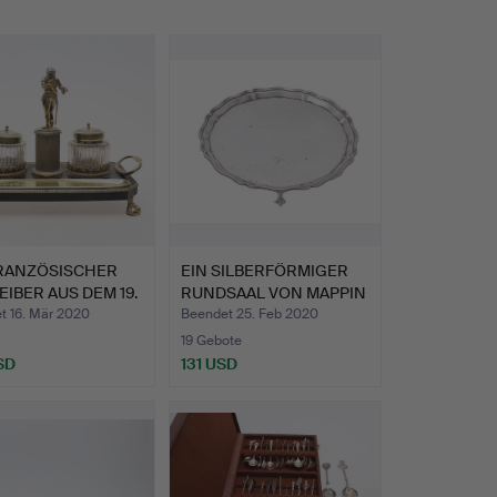
FRANZÖSISCHER
EIN SILBERFÖRMIGER
IBER AUS DEM 19.
RUNDSAAL VON MAPPIN
& W…
t 16. Mär 2020
Beendet 25. Feb 2020
19 Gebote
SD
131 USD