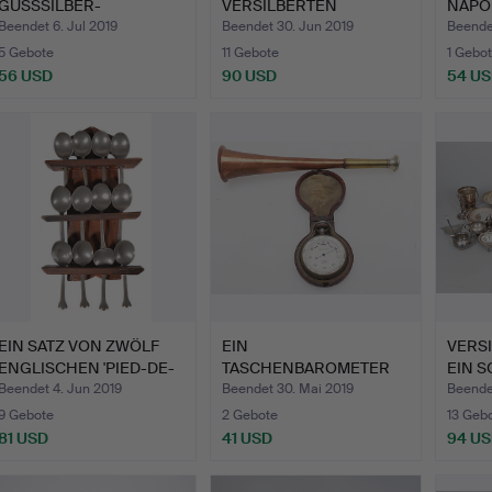
GUSSSILBER-
VERSILBERTEN
NAPO
SERVIERSCH…
GEGENSTÄNDE…
BUON
Beendet 6. Jul 2019
Beendet 30. Jun 2019
Beende
5 Gebote
11 Gebote
1 Gebot
56 USD
90 USD
54 U
EIN SATZ VON ZWÖLF
EIN
VERSI
ENGLISCHEN 'PIED-DE-
TASCHENBAROMETER
EIN S
BIC…
FÜR ROWELL, OXFORD.
Beendet 4. Jun 2019
Beendet 30. Mai 2019
Beende
9 Gebote
2 Gebote
13 Geb
81 USD
41 USD
94 U