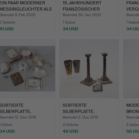
EIN PAAR MODERNER
19. JAHRHUNDERT
FRAN
MESSINGLEUCHTER ALS
FRANZÖSISCHER
VERG
LAMP…
ORMOLU-KERZE…
BRON
Beendet 9. Feb 2020
Beendet 30. Jan 2020
Beendet
2 Gebote
1 Gebot
1 Gebot
41 USD
34 USD
34 U
SORTIERTE
SORTIERTE
MODE
SILBERPLATTE,
SILBERPLATTE.
BRON
MEERSCHAUMPFEIFE, …
HAHN
Beendet 12. Dez 2019
Beendet 2. Dez 2019
Beendet
1 Gebot
4 Gebote
5 Gebo
34 USD
48 USD
56 U