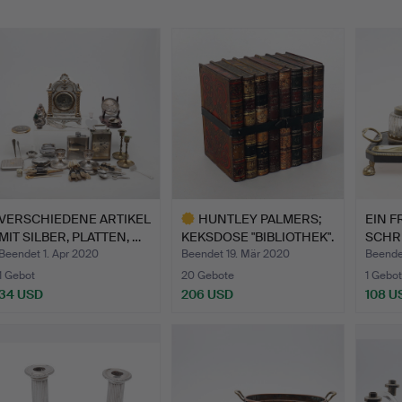
VERSCHIEDENE ARTIKEL
HUNTLEY PALMERS;
EIN 
MIT SILBER, PLATTEN, …
KEKSDOSE "BIBLIOTHEK".
SCHRE
JA…
Beendet 1. Apr 2020
Beendet 19. Mär 2020
Beende
1 Gebot
20 Gebote
1 Gebot
34 USD
206 USD
108 U
Ausgewähltes
Objekt