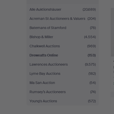
Alle Auktionshäuser
(20.689)
Acreman St Auctioneers & Valuers
(204)
Batemans of Stamford
(76)
Bishop & Miller
(4.554)
Chalkwell Auctions
(969)
Dreweatts Online
(153)
Lawrences Auctioneers
(9.575)
Lyme Bay Auctions
(182)
Ma San Auction
(54)
Rumsey’s Auctioneers
(74)
Young's Auctions
(572)