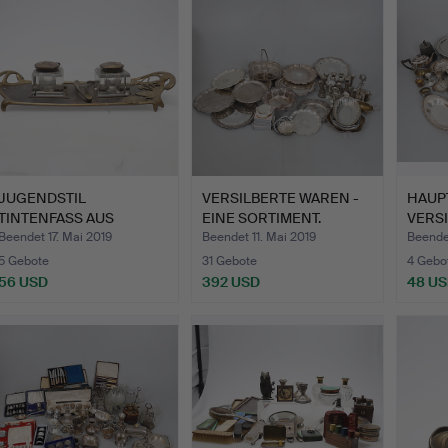
JUGENDSTIL
VERSILBERTE WAREN -
HAUP
TINTENFASS AUS
EINE SORTIMENT.
VERSI
MESSING, KUPFER …
EIN S
Beendet 17. Mai 2019
Beendet 11. Mai 2019
Beendet
5 Gebote
31 Gebote
4 Gebo
56 USD
392 USD
48 U