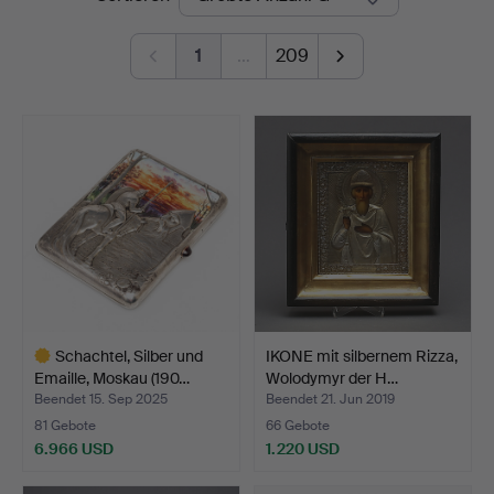
Kolonn
1
…
209
Schachtel, Silber und
IKONE mit silbernem Rizza,
Emaille, Moskau (190…
Wolodymyr der H…
Beendet 15. Sep 2025
Beendet 21. Jun 2019
81 Gebote
66 Gebote
6.966 USD
1.220 USD
Ausgewähltes