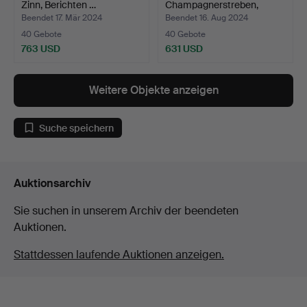
Zinn, Berichten …
Champagnerstreben,
Silber, Mosk…
Beendet 17. Mär 2024
Beendet 16. Aug 2024
40 Gebote
40 Gebote
763 USD
631 USD
Weitere Objekte anzeigen
Suche speichern
Auktionsarchiv
Sie suchen in unserem Archiv der beendeten
Auktionen.
Stattdessen laufende Auktionen anzeigen.