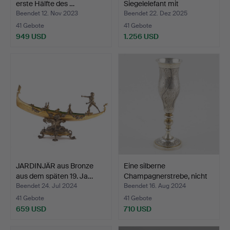
erste Hälfte des …
Siegelelefant mit
Amethyst…
Beendet 12. Nov 2023
Beendet 22. Dez 2025
41 Gebote
41 Gebote
949 USD
1.256 USD
Ausgewähltes
Objekt
JARDINJÄR aus Bronze
Eine silberne
aus dem späten 19. Ja…
Champagnerstrebe, nicht
iden…
Beendet 24. Jul 2024
Beendet 16. Aug 2024
41 Gebote
41 Gebote
659 USD
710 USD