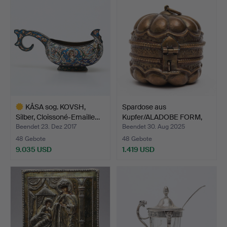
KÅSA sog. KOVSH,
Spardose aus
Silber, Cloissoné-Emaille…
Kupfer/ALADOBE FORM,
17./19. …
Beendet 23. Dez 2017
Beendet 30. Aug 2025
48 Gebote
48 Gebote
9.035 USD
1.419 USD
Ausgewähltes
Objekt