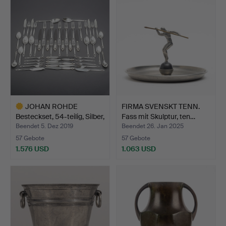
Objekt
JOHAN ROHDE
FIRMA SVENSKT TENN.
Besteckset, 54-teilig, Silber,
Fass mit Skulptur, ten…
…
Beendet 5. Dez 2019
Beendet 26. Jan 2025
57 Gebote
57 Gebote
1.576 USD
1.063 USD
Ausgewähltes
Objekt