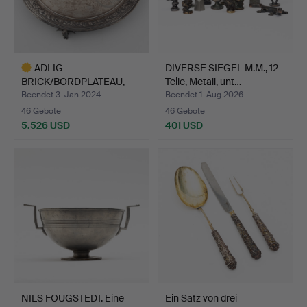
ADLIG
DIVERSE SIEGEL M.M., 12
BRICK/BORDPLATEAU,
Teile, Metall, unt…
Silber mit gravie…
Beendet 3. Jan 2024
Beendet 1. Aug 2026
46 Gebote
46 Gebote
5.526 USD
401 USD
Ausgewähltes
Objekt
NILS FOUGSTEDT. Eine
Ein Satz von drei