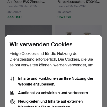
Art-Deco-FAK-Zinnsch…
Barockbestecken, 1700/19…
Beendet 26. Jan 2025
Beendet 25. Sep 2025
45 Gebote
45 Gebote
444 USD
967 USD
Wir verwenden Cookies
Einige Cookies sind für die Nutzung der
Dienstleistung erforderlich. Die Cookies, die Sie
selbst verwalten können, werden verwendet, um:
TEEKANNE, Silber, 19.
KERZENSTÄNDER, ein
Inhalte und Funktionen an Ihre Nutzung der
Jahrhundert.
Paar, Neo-Rokoko, Silbe…
Website anzupassen.
Beendet 25. Apr 2021
Beendet 2. Jun 2023
44 Gebote
44 Gebote
Auctionet zu entwickeln und verbessern.
746 USD
684 USD
Neuigkeiten und Inhalte auf externen