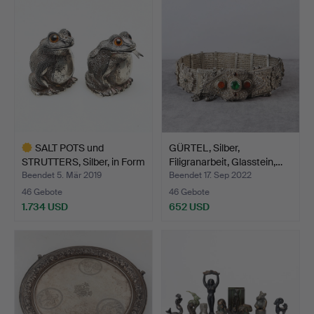
SALT POTS und
GÜRTEL, Silber,
STRUTTERS, Silber, in Form
Filigranarbeit, Glasstein,…
v…
Beendet 5. Mär 2019
Beendet 17. Sep 2022
46 Gebote
46 Gebote
1.734 USD
652 USD
Ausgewähltes
Objekt