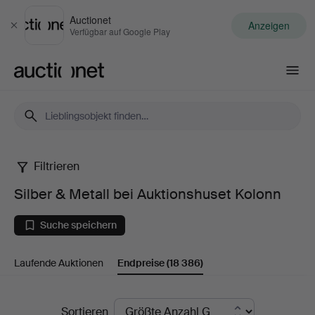
Auctionet
Anzeigen
Schließen
Verfügbar auf Google Play
Auctionet.com
Filtrieren
Silber
Silber & Metall bei Auktionshuset Kolonn
&
Suche speichern
Metall
Laufende Auktionen
Endpreise
(18 386)
bei
Auktionshuset
Endpreise
Sortieren