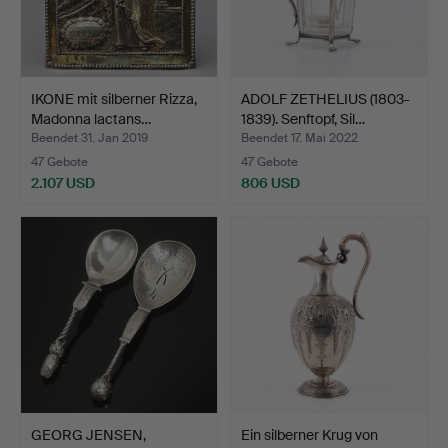
IKONE mit silberner Rizza,
ADOLF ZETHELIUS (1803-
Madonna lactans…
1839). Senftopf, Sil…
Beendet 31. Jan 2019
Beendet 17. Mai 2022
47 Gebote
47 Gebote
2.107 USD
806 USD
GEORG JENSEN,
Ein silberner Krug von