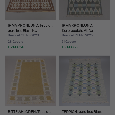
IRMA KRONLUND. Teppich,
IRMA KRONLUND.
gerolltes Blatt, K…
Korbteppich, Maße
200x140 c…
Beendet 21. Jan 2023
Beendet 31. Mai 2025
28 Gebote
31 Gebote
1.213 USD
1.213 USD
BITTE AHLGREN. Teppich,
TEPPICH, gerolltes Blatt,