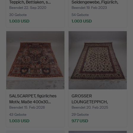
Teppich, Bettlaken, s…
Seidengewebe, Figürlich,
Täbri…
Beendet 22. Sep 2020
Beendet 19. Feb 2023
30 Gebote
54 Gebote
1.003 USD
1.003 USD
SALSCARPET, figürliches
GROSSER
Motiv, Maße 400x30…
LOUNGETEPPICH,
orientalisch, Maße …
Beendet 15. Feb 2026
Beendet 20. Feb 2025
43 Gebote
29 Gebote
1.003 USD
977 USD