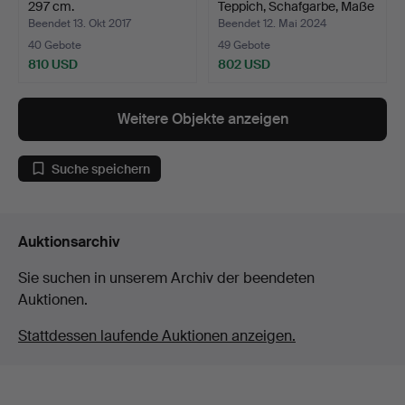
297 cm.
Teppich, Schafgarbe, Maße
…
Beendet 13. Okt 2017
Beendet 12. Mai 2024
40 Gebote
49 Gebote
810 USD
802 USD
Weitere Objekte anzeigen
Suche speichern
Auktionsarchiv
Sie suchen in unserem Archiv der beendeten
Auktionen.
Stattdessen laufende Auktionen anzeigen.