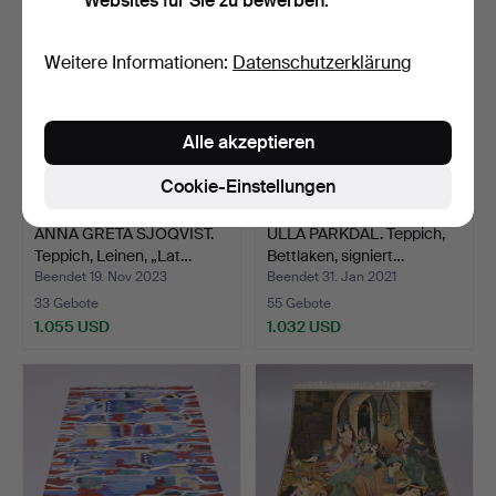
Websites für Sie zu bewerben.
Weitere Informationen:
Datenschutzerklärung
Alle akzeptieren
Cookie-Einstellungen
ANNA GRETA SJÖQVIST.
ULLA PARKDAL. Teppich,
Teppich, Leinen, „Lat…
Bettlaken, signiert…
Beendet 19. Nov 2023
Beendet 31. Jan 2021
33 Gebote
55 Gebote
1.055 USD
1.032 USD