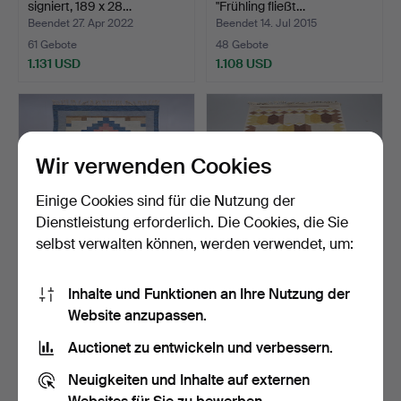
signiert, 189 x 28…
"Frühling fließt…
Beendet 27. Apr 2022
Beendet 14. Jul 2015
61 Gebote
48 Gebote
1.131 USD
1.108 USD
Wir verwenden Cookies
Einige Cookies sind für die Nutzung der
Dienstleistung erforderlich. Die Cookies, die Sie
selbst verwalten können, werden verwendet, um:
ROLLBODENTEPPICH,
ANNA-GRETA SJÖQVIST.
Inhalte und Funktionen an Ihre Nutzung der
signiert VB, 242 x 168 c…
Teppich, Spannbettlak…
Website anzupassen.
Beendet 20. Dez 2019
Beendet 5. Jul 2015
14 Gebote
20 Gebote
Auctionet zu entwickeln und verbessern.
1.108 USD
1.097 USD
Neuigkeiten und Inhalte auf externen