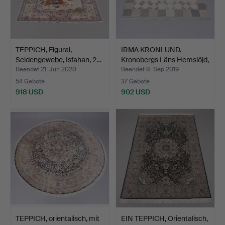
TEPPICH, Figural,
IRMA KRONLUND.
Seidengewebe, Isfahan, 2…
Kronobergs Läns Hemslöjd,
T…
Beendet 21. Jun 2020
Beendet 8. Sep 2019
54 Gebote
37 Gebote
918 USD
902 USD
TEPPICH, orientalisch, mit
EIN TEPPICH, Orientalisch,