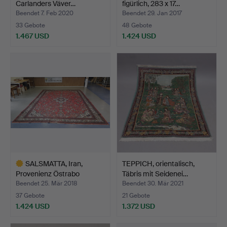
Carlanders Väver…
figürlich, 283 x 17…
Beendet 7. Feb 2020
Beendet 29. Jan 2017
33 Gebote
48 Gebote
1.467 USD
1.424 USD
SALSMATTA, Iran,
TEPPICH, orientalisch,
Provenienz Östrabo
Täbris mit Seidenei…
Biskop…
Beendet 25. Mär 2018
Beendet 30. Mär 2021
37 Gebote
21 Gebote
1.424 USD
1.372 USD
Ausgewähltes