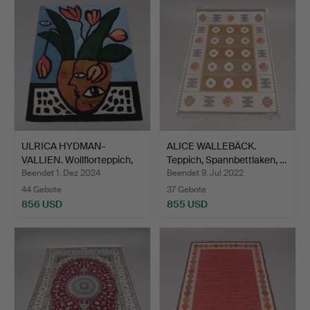
ULRICA HYDMAN-
ALICE WALLEBÄCK.
VALLIEN. Wollflorteppich,
Teppich, Spannbettlaken, …
19…
Beendet 1. Dez 2024
Beendet 9. Jul 2022
44 Gebote
37 Gebote
856 USD
855 USD