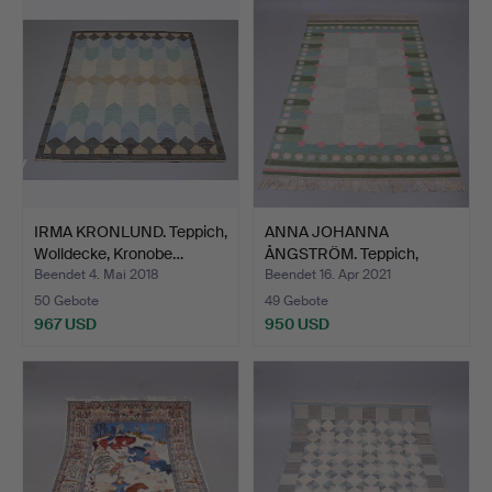
IRMA KRONLUND. Teppich,
ANNA JOHANNA
Wolldecke, Kronobe…
ÅNGSTRÖM. Teppich,
Spannbettl…
Beendet 4. Mai 2018
Beendet 16. Apr 2021
50 Gebote
49 Gebote
967 USD
950 USD