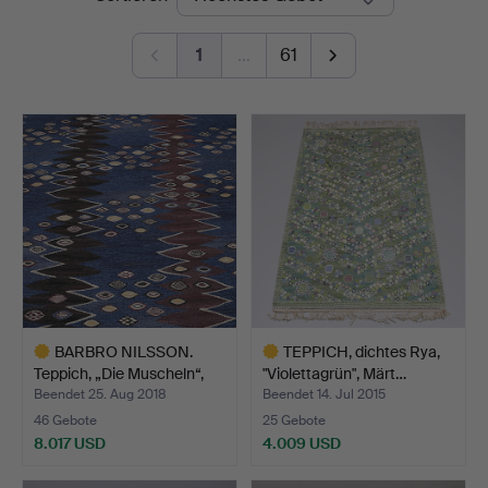
1
…
61
BARBRO NILSSON.
TEPPICH, dichtes Rya,
Teppich, „Die Muscheln“,
"Violettagrün", Märt…
G…
Beendet 25. Aug 2018
Beendet 14. Jul 2015
46 Gebote
25 Gebote
8.017 USD
4.009 USD
Ausgewähltes
Ausgewähltes