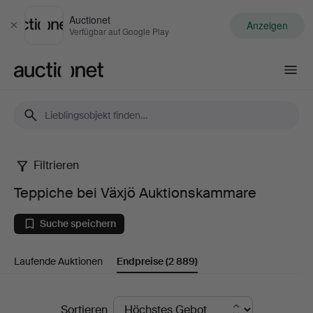
Auctionet
Anzeigen
Schließen
Verfügbar auf Google Play
Auctionet.com
Filtrieren
Teppiche
Teppiche bei Växjö Auktionskammare
bei
Suche speichern
Växjö
Laufende Auktionen
Endpreise
(2 889)
Auktionskammare
Endpreise
Sortieren