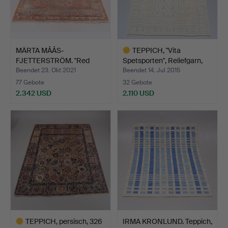
MÄRTA MÅÅS-
TEPPICH, "Vita
FJETTERSTRÖM. "Red
Spetsporten", Reliefgarn,
Garden Carpe…
s…
Beendet 23. Okt 2021
Beendet 14. Jul 2015
77 Gebote
32 Gebote
2.342 USD
2.110 USD
Ausgewähltes
Objekt
TEPPICH, persisch, 326
IRMA KRONLUND. Teppich,