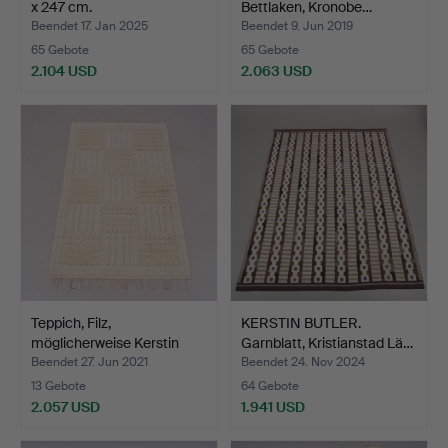
x 247 cm.
Bettlaken, Kronobe…
Beendet 17. Jan 2025
Beendet 9. Jun 2019
65 Gebote
65 Gebote
2.104 USD
2.063 USD
Ausgewähltes
Objekt
Teppich, Filz,
KERSTIN BUTLER.
möglicherweise Kerstin
Garnblatt, Kristianstad Lä…
Butl…
Beendet 27. Jun 2021
Beendet 24. Nov 2024
13 Gebote
64 Gebote
2.057 USD
1.941 USD