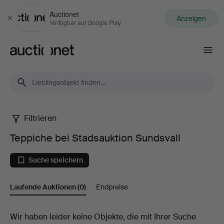
Auctionet
Anzeigen
Schließen
Verfügbar auf Google Play
Auctionet.com
Filtrieren
Teppiche
Teppiche bei Stadsauktion Sundsvall
bei
Suche speichern
Stadsauktion
Laufende Auktionen
(0)
Endpreise
Sundsvall
Laufende
Wir haben leider keine Objekte, die mit Ihrer Suche