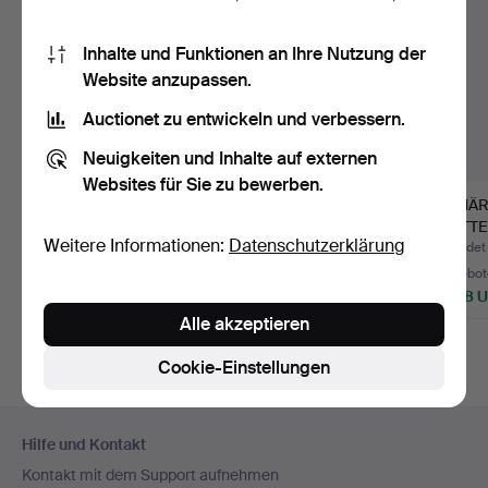
Inhalte und Funktionen an Ihre Nutzung der
Website anzupassen.
Auctionet zu entwickeln und verbessern.
Neuigkeiten und Inhalte auf externen
Websites für Sie zu bewerben.
BARBRO NILSSON.
MÄRTA MÅÅS-
MÄR
Teppich,
FJETTERSTRÖM.
FJETT
Weitere Informationen:
Datenschutzerklärung
Gobelintechnik, "…
Teppich, „Grüne W…
„Ducate
Beendet 24. Mai 2020
Beendet 29. Mai 2024
Beendet 
32 Gebote
24 Gebote
14 Gebot
12.758 USD
5.378 USD
4.218 
Alle akzeptieren
Ausgewähltes
Ausgewähltes
Ausgewäh
Objekt
Objekt
Objekt
Cookie-Einstellungen
Fußzeilen-
Hilfe und Kontakt
Navigation
Kontakt mit dem Support aufnehmen