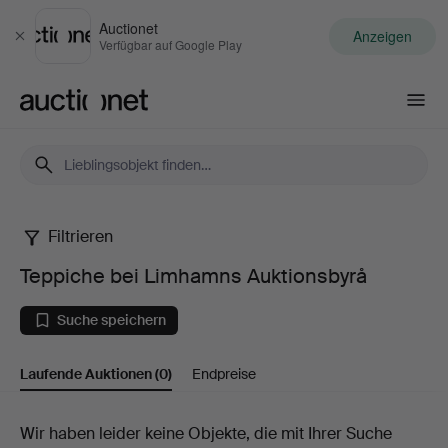
Auctionet
Anzeigen
Schließen
Verfügbar auf Google Play
Auctionet.com
Filtrieren
Teppiche
Teppiche bei Limhamns Auktionsbyrå
bei
Suche speichern
Limhamns
Laufende Auktionen
(0)
Endpreise
Auktionsbyrå
Laufende
Wir haben leider keine Objekte, die mit Ihrer Suche