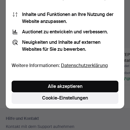
Inhalte und Funktionen an Ihre Nutzung der
Website anzupassen.
Auctionet zu entwickeln und verbessern.
Neuigkeiten und Inhalte auf externen
Websites für Sie zu bewerben.
MÄRTA MÅÅS-
MÄRTA MÅÅS-
Ein TE
FJETTERSTRÖM.
FJETTERSTRÖM.
oriental
Weitere Informationen:
Datenschutzerklärung
Teppich, Filz, "Ä…
Passepartout, Fil…
handgek
Beendet 5. Nov 2022
Beendet 5. Nov 2022
Beendet
17 Gebote
9 Gebote
46 Gebo
2.837 USD
2.627 USD
1.587 
Alle akzeptieren
Ausgewähltes
Ausgewähltes
Objekt
Objekt
Cookie-Einstellungen
Fußzeilen-
Hilfe und Kontakt
Navigation
Kontakt mit dem Support aufnehmen