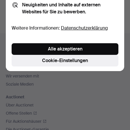
Neuigkeiten und Inhalte auf externen
Archiv
suchen.
Websites für Sie zu bewerben.
Weitere Informationen:
Datenschutzerklärung
Fußzeilen-
Hilfe und Kontakt
Navigation
Alle akzeptieren
Kontakt mit dem Support aufnehmen
Alle Auktionshäuser
Cookie-Einstellungen
Zahlungsweisen
Wir versenden mit
Soziale Medien
Auctionet
Über Auctionet
Offene Stellen
Für Auktionshäuser
Die Auctionet-Garantie