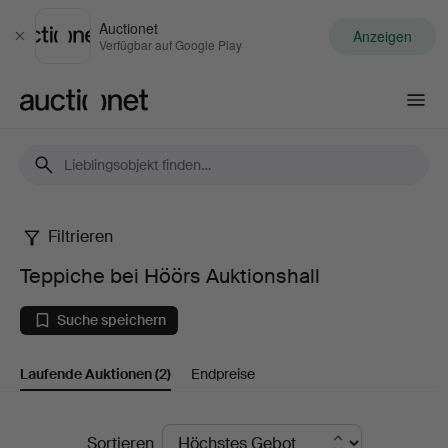
Auctionet
Anzeigen
Schließen
Verfügbar auf Google Play
Auctionet.com
Filtrieren
Teppiche
Teppiche bei Höörs Auktionshall
bei
Suche speichern
Höörs
Laufende Auktionen
(2)
Endpreise
Auktionshall
Laufende
Sortieren