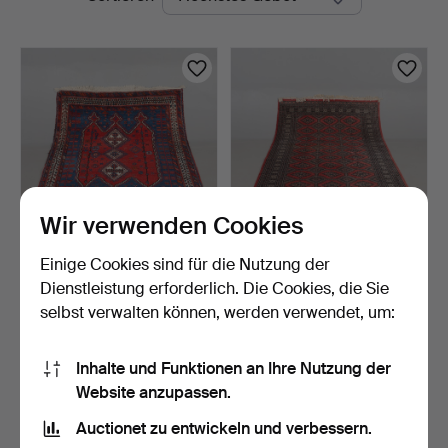
Auktionen
Wir verwenden Cookies
Einige Cookies sind für die Nutzung der
TEPPICH, handgeknüpft,
TEPPICH, handgeknüpft,
170x126 cm.
Pakistan, 260x159 c…
Dienstleistung erforderlich. Die Cookies, die Sie
4 Tage
6 Tage
selbst verwalten können, werden verwendet, um:
Schätzwert
Schätzwert
106 USD
106 USD
Inhalte und Funktionen an Ihre Nutzung der
Website anzupassen.
Suche speichern
Auctionet zu entwickeln und verbessern.
Sie können auch in
Beendete Auktionen aus unserem