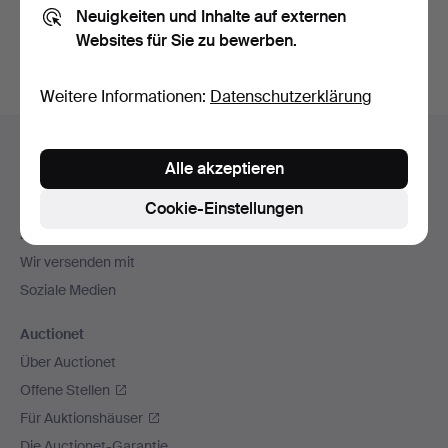
Neuigkeiten und Inhalte auf externen
Archiv
suchen.
Websites für Sie zu bewerben.
Weitere Informationen:
Datenschutzerklärung
Fußzeilen-
Hilfe und Kontakt
Navigation
Alle akzeptieren
Kontakt mit dem Support aufnehmen
Alle Auktionshäuser
Cookie-Einstellungen
Zahlungsweisen
Wir versenden mit
Soziale Medien
Auctionet
Über Auctionet
Offene Stellen
Für Auktionshäuser
Die Auctionet-Garantie