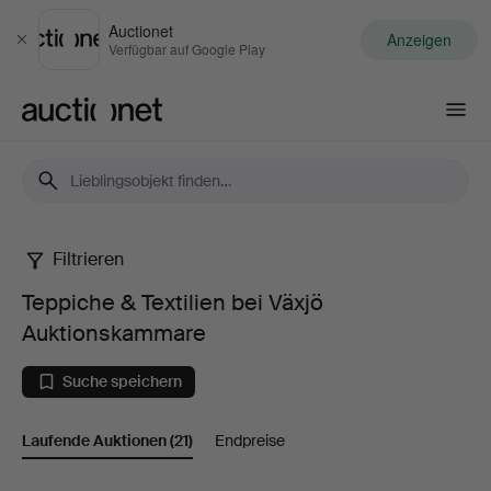
Auctionet
Anzeigen
Schließen
Verfügbar auf Google Play
Auctionet.com
Filtrieren
Teppiche
Teppiche & Textilien bei Växjö
&
Auktionskammare
Textilien
Suche speichern
bei
Laufende Auktionen
(21)
Endpreise
Växjö