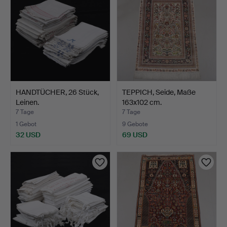
HANDTÜCHER, 26 Stück,
TEPPICH, Seide, Maße
Leinen.
163x102 cm.
7 Tage
7 Tage
1 Gebot
9 Gebote
32 USD
69 USD