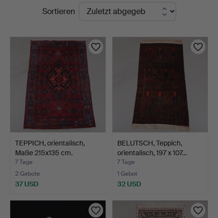
Laufende
Sortieren
Auktionskammare
Auktionen
TEPPICH, orientalisch,
BELUTSCH, Teppich,
Maße 215x135 cm.
orientalisch, 197 x 107…
7 Tage
7 Tage
2 Gebote
1 Gebot
37 USD
32 USD