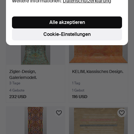
Weitere Informationen:
Datenschutzerklärung
Alle akzeptieren
Cookie-Einstellungen
Zigler-Design,
KELIM, klassisches Design.
Galeriemodell.
3 Tage
1 Tag
4 Gebote
1 Gebot
232 USD
116 USD