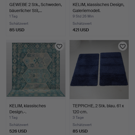
GEWEBE 2 Stk., Schweden,
KELIM, klassisches Design,
bäuerlicher Stil,…
Galeriemodell.
1 Tag
9 Std 26 Min
Schätzwert
Schätzwert
85 USD
421 USD
KELIM, klassisches
TEPPICHE, 2 Stk. blau. 61 x
Design.-.
120 cm.
1 Tag
3 Tage
Schätzwert
Schätzwert
526 USD
85 USD