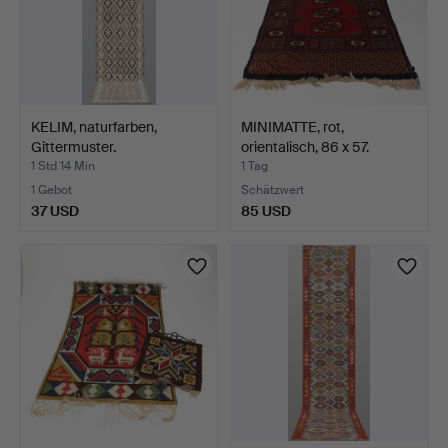
KELIM, naturfarben,
MINIMATTE, rot,
Gittermuster.
orientalisch, 86 x 57.
1 Std 14 Min
1 Tag
1 Gebot
Schätzwert
37 USD
85 USD