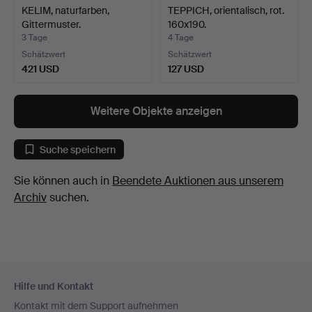
KELIM, naturfarben,
TEPPICH, orientalisch, rot.
Gittermuster.
160x190.
3 Tage
4 Tage
Schätzwert
Schätzwert
421 USD
127 USD
Weitere Objekte anzeigen
Suche speichern
Sie können auch in
Beendete Auktionen aus unserem
Archiv
suchen.
Fußzeilen-
Hilfe und Kontakt
Navigation
Kontakt mit dem Support aufnehmen