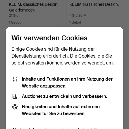
KELIM, klassisches Design,
KELIM, klassisches Design.
Galeriemodell.
21 Std
7 Std 30 Min
1 Gebot
1 Gebot
37 USD
37 USD
Wir verwenden Cookies
Einige Cookies sind für die Nutzung der
Dienstleistung erforderlich. Die Cookies, die Sie
selbst verwalten können, werden verwendet, um:
Inhalte und Funktionen an Ihre Nutzung der
Website anzupassen.
Auctionet zu entwickeln und verbessern.
KELIM, klassisches Design,
Zigler-Design,
Neuigkeiten und Inhalte auf externen
Galeriemodell.
Galeriemodell.
14 Min
3 Tage
Websites für Sie zu bewerben.
3 Gebote
1 Gebot
48 USD
232 USD