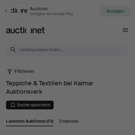
Auctionet
Anzeigen
Schließen
Verfügbar auf Google Play
Auctionet.com
Filtrieren
Teppiche
Teppiche & Textilien bei Kalmar
&
Auktionsverk
Textilien
Suche speichern
bei
Laufende Auktionen
(51)
Endpreise
Kalmar