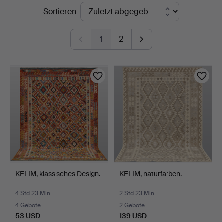
Laufende
Sortieren
Auktionsverk
Auktionen
1
2
KELIM, klassisches Design.
KELIM, naturfarben.
4 Std 23 Min
2 Std 23 Min
4 Gebote
2 Gebote
53 USD
139 USD