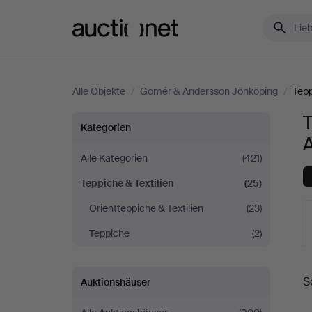
Auctionet.com
Alle Objekte
/
Gomér & Andersson Jönköping
/
Tepp
T
Teppiche
Kategorien
&
Alle Kategorien
(421)
Teppiche & Textilien
(25)
Textilien
Orientteppiche & Textilien
(23)
bei
Teppiche
(2)
Gomér
L
S
Auktionshäuser
&
A