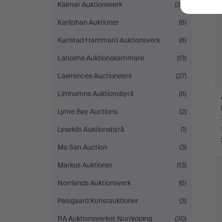
Kalmar Auktionsverk
(39)
Karljohan Auktioner
(8)
Karlstad Hammarö Auktionsverk
(8)
Laholms Auktionskammare
(13)
Lawrences Auctioneers
(27)
Limhamns Auktionsbyrå
(8)
Lyme Bay Auctions
(2)
Lysekils Auktionsbyrå
(1)
Ma San Auction
(3)
Markus Auktioner
(13)
Norrlands Auktionsverk
(6)
Palsgaard Kunstauktioner
(3)
RA Auktionsverket Norrköping
(30)