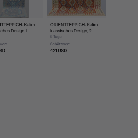
TTEPPICH. Kelim
ORIENTTEPPICH. Kelim
sches Design, L…
klassisches Design, 2…
5 Tage
wert
Schätzwert
USD
421 USD