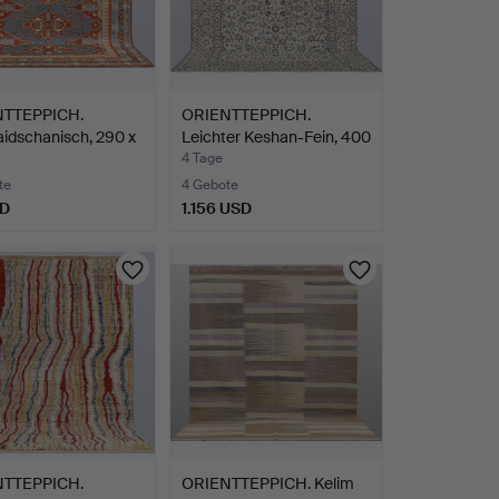
NTTEPPICH.
ORIENTTEPPICH.
idschanisch, 290 x
Leichter Keshan-Fein, 400
x…
4 Tage
te
4 Gebote
SD
1.156 USD
NTTEPPICH.
ORIENTTEPPICH. Kelim