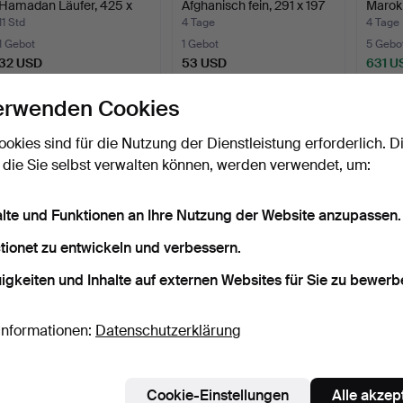
Hamadan Läufer, 425 x
Afghanisch fein, 291 x 197
Marok
105 c…
…
205 c
11 Std
4 Tage
4 Tage
1 Gebot
1 Gebot
5 Gebo
32 USD
53 USD
631 U
erwenden Cookies
ookies sind für die Nutzung der Dienstleistung erforderlich. D
 die Sie selbst verwalten können, werden verwendet, um:
alte und Funktionen an Ihre Nutzung der Website anzupassen.
tionet zu entwickeln und verbessern.
igkeiten und Inhalte auf externen Websites für Sie zu bewerb
ORIENTTEPPICH. Kelim
ORIENTTEPPICH.
ORIEN
modernes Design, 349 …
Marokko-Design, 290 x
moder
202 c…
14 Std
4 Tage
19 Std
Informationen:
Datenschutzerklärung
2 Gebote
3 Gebote
2 Gebo
316 USD
316 USD
104 U
Cookie-Einstellungen
Alle akzep