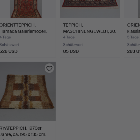
ORIENTTEPPICH.
TEPPICH,
ORIEN
Hamada Galeriemodell,
MASCHINENGEWEBT, 20.
klassi
386 x…
JAHRHUNDERT.…
4 Tage
4 Tage
5 Tage
Schätzwert
Schätzwert
Schätz
526 USD
85 USD
263 
RYATEPPICH. 1970er
Jahre, ca. 195 x 135 cm.