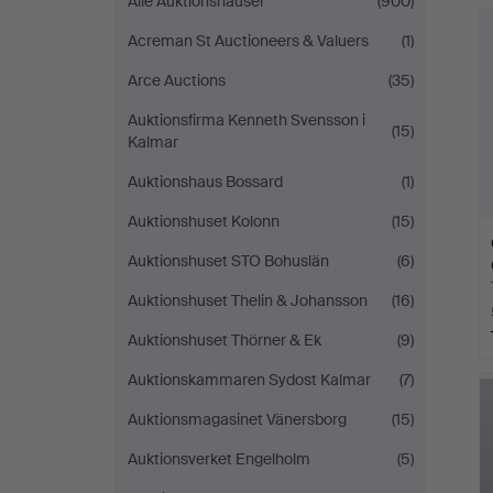
Alle Auktionshäuser
(900)
Andersson
Acreman St Auctioneers & Valuers
(1)
Jönköping
Arce Auctions
(35)
Auktionsfirma Kenneth Svensson i
(15)
Kalmar
Auktionshaus Bossard
(1)
Auktionshuset Kolonn
(15)
Auktionshuset STO Bohuslän
(6)
Auktionshuset Thelin & Johansson
(16)
Auktionshuset Thörner & Ek
(9)
Auktionskammaren Sydost Kalmar
(7)
Auktionsmagasinet Vänersborg
(15)
Auktionsverket Engelholm
(5)