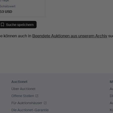
5 Tage
Schätzwert
53 USD
Suche speichern
ie können auch in
Beendete Auktionen aus unserem Archiv
su
Auctionet
M
Über Auctionet
A
Offene Stellen
D
Für Auktionshäuser
A
Die Auctionet-Garantie
Kü