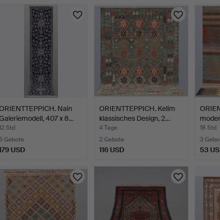
ORIENTTEPPICH. Nain
ORIENTTEPPICH. Kelim
ORIEN
Galeriemodell, 407 x 8…
klassisches Design, 2…
moder
12 Std
4 Tage
18 Std
5 Gebote
2 Gebote
3 Gebo
179 USD
116 USD
53 U