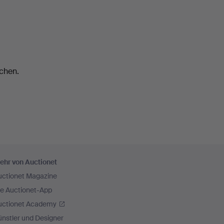
chen.
ehr von Auctionet
uctionet Magazine
ie Auctionet-App
uctionet Academy
nstler und Designer