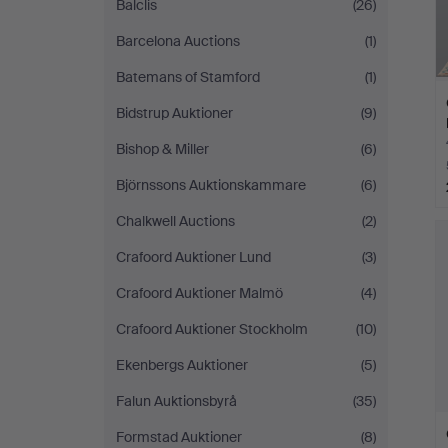
Balclis
(26)
Barcelona Auctions
(1)
Batemans of Stamford
(1)
Bidstrup Auktioner
(9)
Bishop & Miller
(6)
Björnssons Auktionskammare
(6)
Chalkwell Auctions
(2)
Crafoord Auktioner Lund
(3)
Crafoord Auktioner Malmö
(4)
Crafoord Auktioner Stockholm
(10)
Ekenbergs Auktioner
(5)
Falun Auktionsbyrå
(35)
Formstad Auktioner
(8)