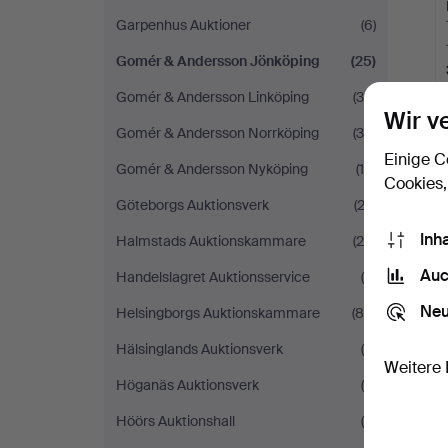
Garpenhus Auktioner
(6)
Gomér & Andersson Jönköping
(25)
Gomér & Andersson Linköping
(38)
Wir v
Gomér & Andersson Norrköping
(36)
Einige C
Gomér & Andersson Nyköping
(14)
Cookies,
Göteborgs Auktionsverk
(23)
Inh
Halmstads Auktionskammare
(24)
Auc
Handelslagret Auktionsservice
(5)
Neu
Helsingborgs Auktionskammare
(89)
Hälsinglands Auktionsverk
(8)
Weitere 
Höganäs Auktionsverk
(6)
Höörs Auktionshall
(4)