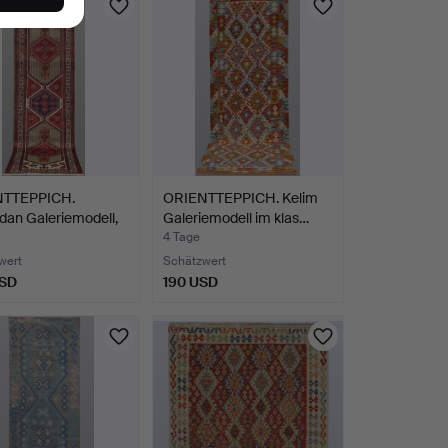
NTTEPPICH.
ORIENTTEPPICH. Kelim
an Galeriemodell,
Galeriemodell im klas…
4 Tage
wert
Schätzwert
USD
190 USD