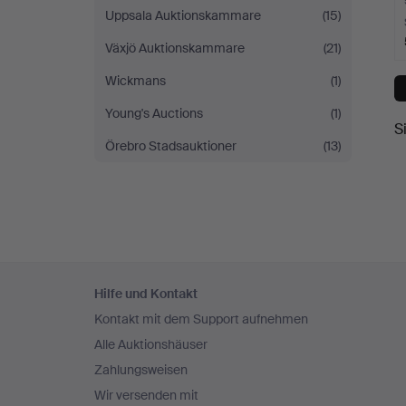
Uppsala Auktionskammare
(15)
Växjö Auktionskammare
(21)
Wickmans
(1)
Young's Auctions
(1)
S
Örebro Stadsauktioner
(13)
Fußzeilen-
Hilfe und Kontakt
Navigation
Kontakt mit dem Support aufnehmen
Alle Auktionshäuser
Zahlungsweisen
Wir versenden mit