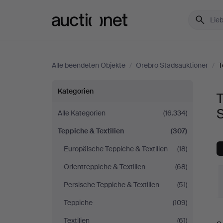
Auctionet.com
Alle beendeten Objekte
/
Örebro Stadsauktioner
/
T
Teppiche
Kategorien
T
&
Alle Kategorien
(16.334)
Teppiche & Textilien
(307)
Textilien
Europäische Teppiche & Textilien
(18)
bei
Orientteppiche & Textilien
(68)
Örebro
Persische Teppiche & Textilien
(51)
Teppiche
(109)
Stadsauktioner
E
Textilien
(61)