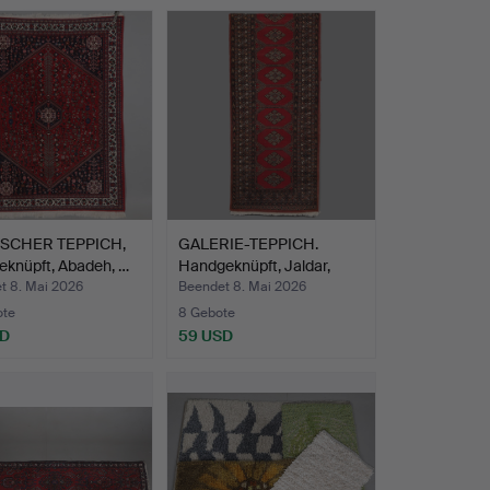
SCHER TEPPICH,
GALERIE-TEPPICH.
eknüpft, Abadeh, …
Handgeknüpft, Jaldar,
Pak…
t 8. Mai 2026
Beendet 8. Mai 2026
ote
8 Gebote
SD
59 USD