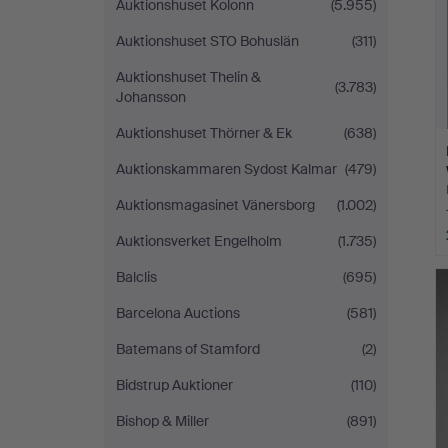
Auktionshuset Kolonn
(5.955)
Auktionshuset STO Bohuslän
(311)
Auktionshuset Thelin &
(3.783)
Johansson
Auktionshuset Thörner & Ek
(638)
Auktionskammaren Sydost Kalmar
(479)
Auktionsmagasinet Vänersborg
(1.002)
Auktionsverket Engelholm
(1.735)
Balclis
(695)
Barcelona Auctions
(581)
Batemans of Stamford
(2)
Bidstrup Auktioner
(110)
Bishop & Miller
(891)