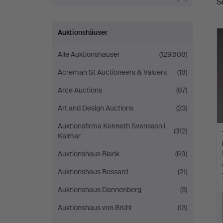
S
Auktionshäuser
Alle Auktionshäuser
(129.608)
Acreman St Auctioneers & Valuers
(18)
Arce Auctions
(87)
Art and Design Auctions
(23)
Auktionsfirma Kenneth Svensson i
(312)
Kalmar
Auktionshaus Blank
(69)
Auktionshaus Bossard
(21)
Auktionshaus Dannenberg
(3)
Auktionshaus von Brühl
(13)