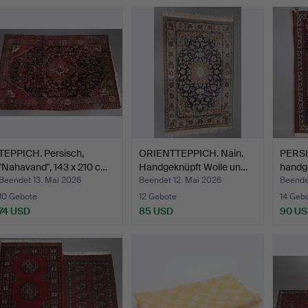
TEPPICH. Persisch,
ORIENTTEPPICH. Nain.
PERSI
"Nahavand", 143 x 210 c…
Handgeknüpft Wolle un…
handg
Beendet 13. Mai 2026
Beendet 12. Mai 2026
Beende
10 Gebote
12 Gebote
14 Geb
74 USD
85 USD
90 U