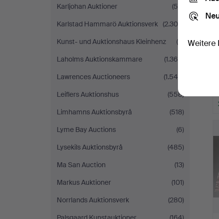
Karljohan Auktioner
(59)
Neu
Karlstad Hammarö Auktionsverk
(2.300)
Kunst- und Auktionshaus Kleinhenz
(9)
Weitere 
Laholms Auktionskammare
(1.364)
Lawrences Auctioneers
(1.546)
Leiflers Auktionshus
(558)
Limhamns Auktionsbyrå
(518)
Lyme Bay Auctions
(6)
Lysekils Auktionsbyrå
(485)
Ma San Auction
(13)
Markus Auktioner
(101)
Norrlands Auktionsverk
(280)
Palsgaard Kunstauktioner
(164)