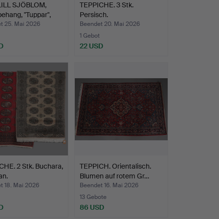
ILL SJÖBLOM,
TEPPICHE. 3 Stk.
ehang, "Tuppar",
Persisch.
t 25. Mai 2026
Beendet 20. Mai 2026
1 Gebot
D
22 USD
HE. 2 Stk. Buchara,
TEPPICH. Orientalisch.
an.
Blumen auf rotem Gr…
t 18. Mai 2026
Beendet 16. Mai 2026
13 Gebote
D
86 USD