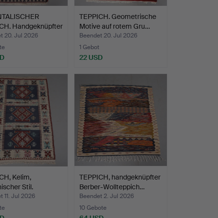
NTALISCHER
TEPPICH. Geometrische
CH. Handgeknüpfter
Motive auf rotem Gru…
t 20. Jul 2026
Beendet 20. Jul 2026
te
1 Gebot
SD
22 USD
CH, Kelim,
TEPPICH, handgeknüpfter
ischer Stil.
Berber-Wollteppich…
 11. Jul 2026
Beendet 2. Jul 2026
te
10 Gebote
SD
64 USD