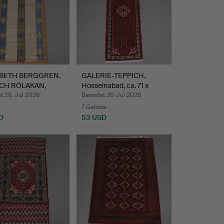
ABETH BERGGREN.
GALERIE-TEPPICH.
ICH RÖLAKAN,
Hosseinabad, ca. 71 x
…
202…
t 28. Jul 2026
Beendet 26. Jul 2026
7 Gebote
D
53 USD