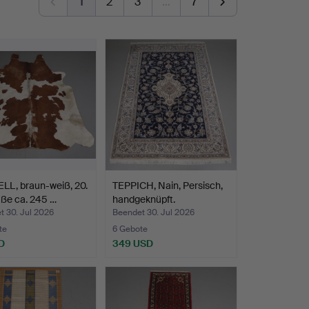
1
2
3
…
7
LL, braun-weiß, 20.
TEPPICH, Nain, Persisch,
ße ca. 245 …
handgeknüpft.
t 30. Jul 2026
Beendet 30. Jul 2026
te
6 Gebote
D
349 USD