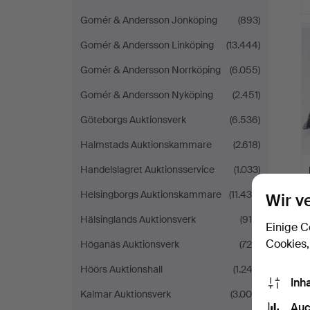
Gomér & Andersson Jönköping
(893)
Gomér & Andersson Linköping
(13.444)
Gomér & Andersson Norrköping
(6.055)
Gomér & Andersson Nyköping
(2.451)
Göteborgs Auktionsverk
(6.536)
Halmstads Auktionskammare
(2.618)
Handelslagret Auktionsservice
(1.033)
Helsingborgs Auktionskammare
(11.430)
Wir v
Hälsinglands Auktionsverk
(915)
Einige C
Cookies,
Höganäs Auktionsverk
(726)
Höörs Auktionshall
(1.243)
Inh
Kalmar Auktionsverk
(3.004)
Auc