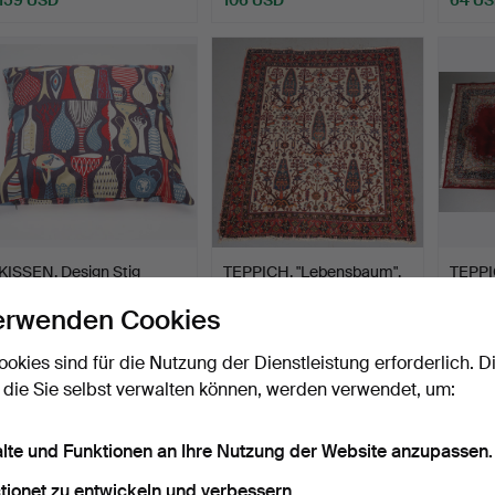
KISSEN. Design Stig
TEPPICH, "Lebensbaum",
TEPPI
Lindberg.
handgeknüpft, Afsha…
Kirman
erwenden Cookies
Beendet 2. Jul 2026
Beendet 2. Jul 2026
Beende
6 Gebote
31 Gebote
4 Gebo
ookies sind für die Nutzung der Dienstleistung erforderlich. D
43 USD
452 USD
37 US
 die Sie selbst verwalten können, werden verwendet, um:
alte und Funktionen an Ihre Nutzung der Website anzupassen.
tionet zu entwickeln und verbessern.