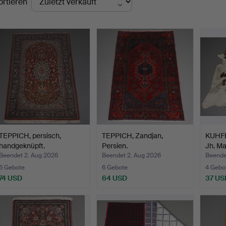
ortieren
TEPPICH, persisch,
TEPPICH, Zandjan,
KUHFE
handgeknüpft.
Persien.
Jh. Ma
Beendet 2. Aug 2026
Beendet 2. Aug 2026
Beende
6 Gebote
6 Gebote
4 Gebo
74 USD
64 USD
37 US