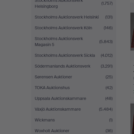
Stockholms Auktionsverk
(1.757)
Helsingborg
Stockholms Auktionsverk Helsinki
(131)
Stockholms Auktionsverk Köln
(146)
Stockholms Auktionsverk
(5.843)
Magasin 5
Stockholms Auktionsverk Sickla
(4.012)
Södermanlands Auktionsverk
(3.291)
Sørensen Auktioner
(25)
TOKA Auktionshus
(42)
Uppsala Auktionskammare
(48)
Växjö Auktionskammare
(5.484)
Wickmans
(1)
Woxholt Auktioner
(36)