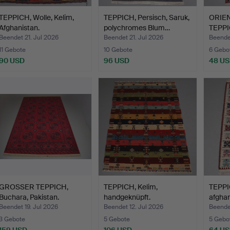
TEPPICH, Wolle, Kelim,
TEPPICH, Persisch, Saruk,
ORIE
Afghanistan.
polychromes Blum…
TEPPI
Geb…
Beendet 21. Jul 2026
Beendet 21. Jul 2026
Beende
11 Gebote
10 Gebote
6 Gebo
90 USD
96 USD
48 U
GROSSER TEPPICH,
TEPPICH, Kelim,
TEPPI
Buchara, Pakistan.
handgeknüpft.
afghan
Beendet 19. Jul 2026
Beendet 12. Jul 2026
Beendet
3 Gebote
5 Gebote
5 Gebo
159 USD
106 USD
64 U