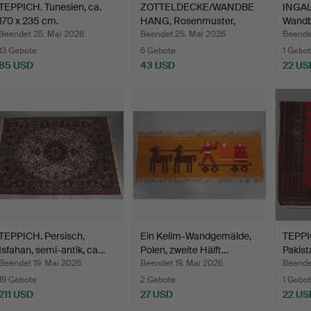
TEPPICH. Tunesien, ca.
ZOTTELDECKE/WANDBE
INGAL
170 x 235 cm.
HANG, Rosenmuster,
Wandb
Jugen…
19…
Beendet 25. Mai 2026
Beendet 25. Mai 2026
Beende
13 Gebote
6 Gebote
1 Gebot
85 USD
43 USD
22 US
TEPPICH. Persisch,
Ein Kelim-Wandgemälde,
TEPPIC
Isfahan, semi-antik, ca…
Polen, zweite Hälft…
Pakist
Beendet 19. Mai 2026
Beendet 19. Mai 2026
Beende
19 Gebote
2 Gebote
1 Gebot
211 USD
27 USD
22 US