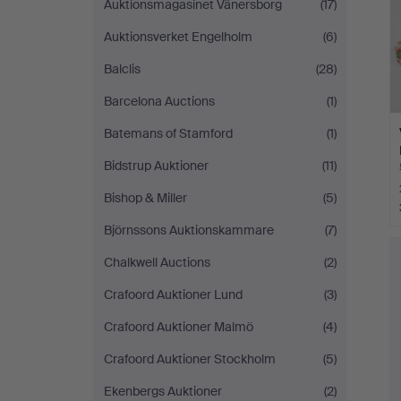
Auktionsmagasinet Vänersborg
(17)
Auktionsverket Engelholm
(6)
Balclis
(28)
Barcelona Auctions
(1)
Batemans of Stamford
(1)
Bidstrup Auktioner
(11)
Bishop & Miller
(5)
Björnssons Auktionskammare
(7)
Chalkwell Auctions
(2)
Crafoord Auktioner Lund
(3)
Crafoord Auktioner Malmö
(4)
Crafoord Auktioner Stockholm
(5)
Ekenbergs Auktioner
(2)