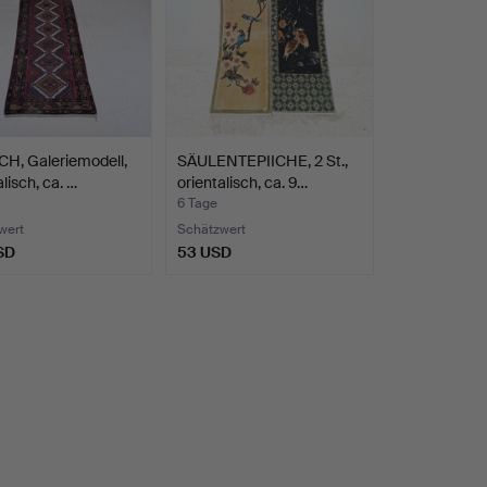
H, Galeriemodell,
SÄULENTEPIICHE, 2 St.,
lisch, ca. …
orientalisch, ca. 9…
6 Tage
wert
Schätzwert
SD
53 USD