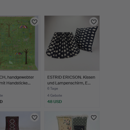
CH, handgewebter
ESTRID ERICSON. Kissen
 mit Handsticke…
und Lampenschirm, E…
6 Tage
te
4 Gebote
SD
48 USD