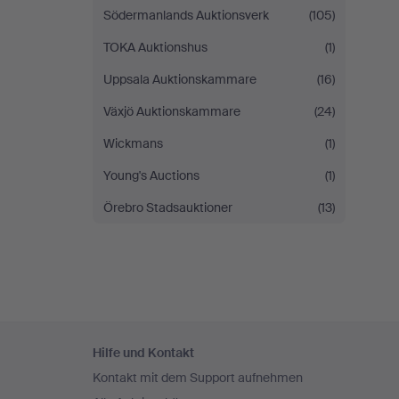
Södermanlands Auktionsverk
(105)
TOKA Auktionshus
(1)
Uppsala Auktionskammare
(16)
Växjö Auktionskammare
(24)
Wickmans
(1)
Young's Auctions
(1)
Örebro Stadsauktioner
(13)
Fußzeilen-
Hilfe und Kontakt
Navigation
Kontakt mit dem Support aufnehmen