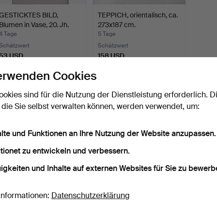
GESTICKTES BILD,
TEPPICH, orientalisch, ca.
Blumen in Vase, 20. Jh.
273x187 cm.
4 Tage
5 Tage
Schätzwert
Schätzwert
53 USD
158 USD
erwenden Cookies
Suche speichern
ookies sind für die Nutzung der Dienstleistung erforderlich. D
ie können auch in
Beendete Auktionen aus unserem Archiv
su
 die Sie selbst verwalten können, werden verwendet, um:
alte und Funktionen an Ihre Nutzung der Website anzupassen.
tionet zu entwickeln und verbessern.
igkeiten und Inhalte auf externen Websites für Sie zu bewerb
Informationen:
Datenschutzerklärung