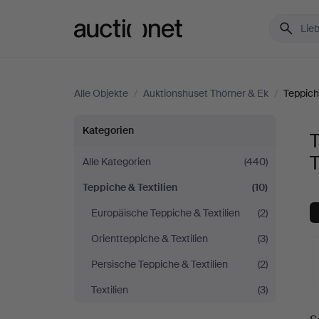
Auctionet.com
Alle Objekte
/
Auktionshuset Thörner & Ek
/
Teppich
Teppiche
Kategorien
T
&
T
Alle Kategorien
(440)
Teppiche & Textilien
(10)
Textilien
Europäische Teppiche & Textilien
(2)
bei
Orientteppiche & Textilien
(3)
Auktionshuset
Persische Teppiche & Textilien
(2)
Textilien
(3)
Thörner
L