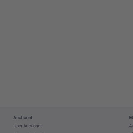
Auctionet
M
Über Auctionet
A