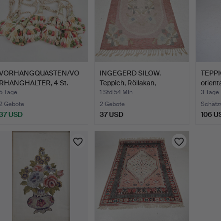
VORHANGQUASTEN/VO
INGEGERD SILOW.
TEPPIC
RHANGHALTER, 4 St.
Teppich, Röllakan,
orienta
"Malmsj…
5 Tage
1 Std 54 Min
3 Tage
2 Gebote
2 Gebote
Schätz
37 USD
37 USD
106 U