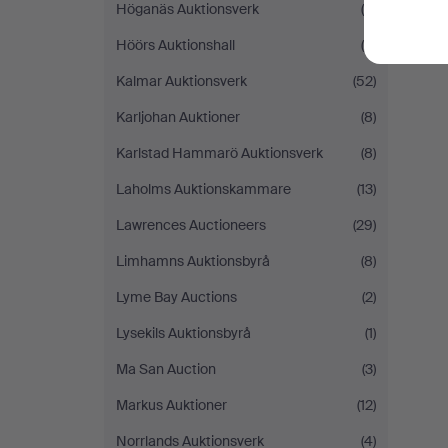
Höganäs Auktionsverk
(9)
Höörs Auktionshall
(4)
Kalmar Auktionsverk
(52)
Karljohan Auktioner
(8)
Karlstad Hammarö Auktionsverk
(8)
Laholms Auktionskammare
(13)
Lawrences Auctioneers
(29)
Limhamns Auktionsbyrå
(8)
Lyme Bay Auctions
(2)
Lysekils Auktionsbyrå
(1)
Ma San Auction
(3)
Markus Auktioner
(12)
Norrlands Auktionsverk
(4)