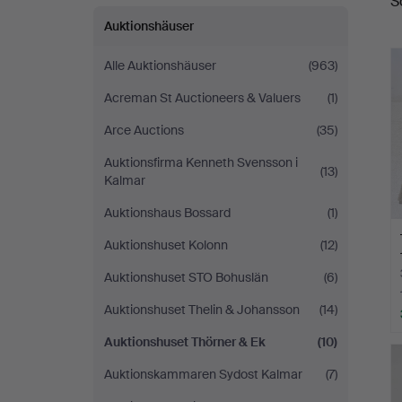
S
A
&
Auktionshäuser
Ek
Alle Auktionshäuser
(963)
Acreman St Auctioneers & Valuers
(1)
Arce Auctions
(35)
Auktionsfirma Kenneth Svensson i
(13)
Kalmar
Auktionshaus Bossard
(1)
Auktionshuset Kolonn
(12)
Auktionshuset STO Bohuslän
(6)
Auktionshuset Thelin & Johansson
(14)
Auktionshuset Thörner & Ek
(10)
Auktionskammaren Sydost Kalmar
(7)