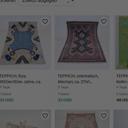
ortieren
uktionen
TEPPICH, Rya,
TEPPICH, orientalisch,
TEPPI
1950er/60er Jahre, ca.
Afschari, ca. 217x1…
Kelim
202x1…
3 Tage
3 Tage
4 Tage
1 Gebot
1 Gebot
2 Gebo
32 USD
32 USD
48 U