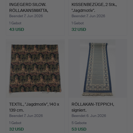
INGEGERD SILOW.
KISSENBEZÜGE, 2 Stk.,
RÖLLAKANSMATTA,
"Jagdmotiv".
signiert I…
Beendet 7. Jun 2026
Beendet 7. Jun 2026
1 Gebot
1 Gebot
43 USD
32 USD
TEXTIL, "Jagdmotiv", 140 x
RÖLLAKAN-TEPPICH,
139 cm.
signiert.
Beendet 7. Jun 2026
Beendet 6. Jun 2026
1 Gebot
5 Gebote
32 USD
53 USD