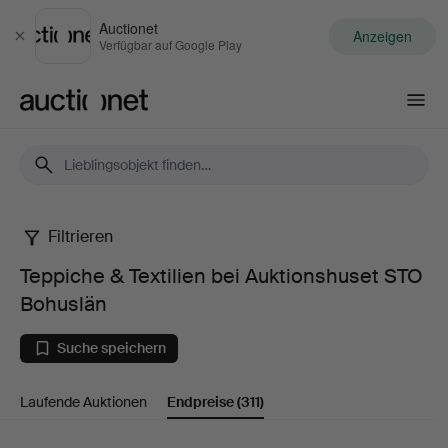
Auctionet
Anzeigen
Schließen
Verfügbar auf Google Play
Auctionet.com
Filtrieren
Teppiche
Teppiche & Textilien bei Auktionshuset STO
&
Bohuslän
Textilien
Suche speichern
bei
Laufende Auktionen
Endpreise
(311)
Auktionshuset