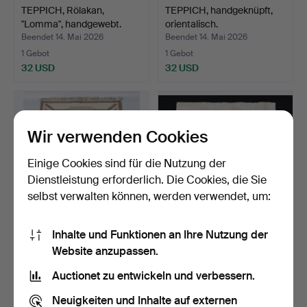
TEPPICH, Rölakan,
TEPPICH, handgeknüpft,
"Lomma", handgewebt.
orientalisch.
Beendet 14. Mai 2026
Beendet 14. Mai 2026
1 Gebot
1 Gebot
32 USD
32 USD
Wir verwenden Cookies
Einige Cookies sind für die Nutzung der
Dienstleistung erforderlich. Die Cookies, die Sie
selbst verwalten können, werden verwendet, um:
Inhalte und Funktionen an Ihre Nutzung der
RÖLLAKAN-TEPPICH,
GUNILLA LAGERHEM
Website anzupassen.
signiert ILS, Ilsalestal…
ULLBERG. TEPPICH,
"Stubb …
Beendet 11. Mai 2026
Beendet 9. Mai 2026
Auctionet zu entwickeln und verbessern.
7 Gebote
7 Gebote
59 USD
275 USD
Neuigkeiten und Inhalte auf externen