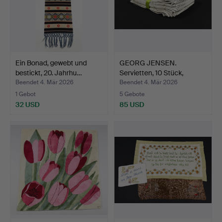
Ein Bonad, gewebt und
GEORG JENSEN.
bestickt, 20. Jahrhu…
Servietten, 10 Stück,
Baumwo…
Beendet 4. Mär 2026
Beendet 4. Mär 2026
1 Gebot
5 Gebote
32 USD
85 USD