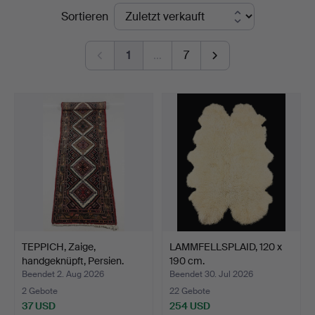
Endpreise
Sortieren
STO
Bohuslän
1
…
7
TEPPICH, Zaige,
LAMMFELLSPLAID, 120 x
handgeknüpft, Persien.
190 cm.
Beendet 2. Aug 2026
Beendet 30. Jul 2026
2 Gebote
22 Gebote
37 USD
254 USD