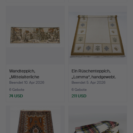
Wandteppich,
Ein Rüschenteppich,
„Mittelalterliche
„Lomma“, handgewebt.
Stadtszene“…
Beendet 10. Apr 2026
Beendet 5. Apr 2026
6 Gebote
6 Gebote
74 USD
211 USD