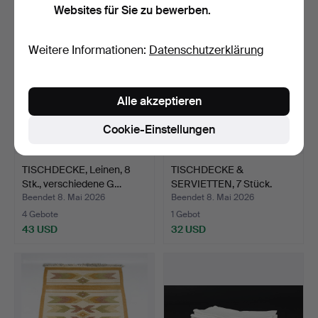
Websites für Sie zu bewerben.
Weitere Informationen:
Datenschutzerklärung
Alle akzeptieren
Cookie-Einstellungen
TISCHDECKE, Leinen, 8
TISCHDECKE &
Stk., verschiedene G…
SERVIETTEN, 7 Stück.
Beendet 8. Mai 2026
Beendet 8. Mai 2026
4 Gebote
1 Gebot
43 USD
32 USD