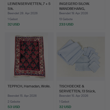
LEINENSERVIETTEN, 7 + 5
INGEGERD SILOW.
Stk.
WANDBEHANG,
"Skrattmås", A…
Beendet 28. Apr 2026
Beendet 19. Apr 2026
1 Gebot
13 Gebote
32 USD
233 USD
TEPPICH, Hamadan, Wolle.
TISCHDECKE &
SERVIETTEN, 13 Stück,
Leinen.
Beendet 15. Apr 2026
Beendet 15. Apr 2026
2 Gebote
1 Gebot
53 USD
32 USD