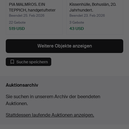
PIA MALMROS. EIN
Kissenhülle, Bohuslän, 20.
TEPPICH, handgetufteter
Jahrhundert.
W…
Beendet 25. Feb 2026
Beendet 23. Feb 2026
22 Gebote
3 Gebote
519 USD
43 USD
Weitere Objekte anzeigen
Suche speichern
Auktionsarchiv
Sie suchen in unserem Archiv der beendeten
Auktionen.
Stattdessen laufende Auktionen anzeigen.