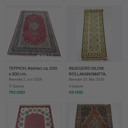
TEPPICH, Keshan, ca. 500
INGEGERD SILOW.
x 300 cm.
RÖLLAKANSMATTA,
Gittermust…
Beendet 2. Jun 2026
Beendet 23. Mai 2026
17 Gebote
4 Gebote
792 USD
59 USD