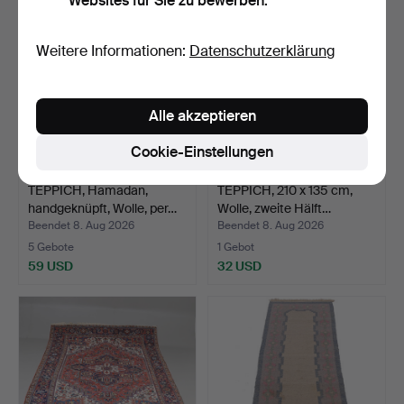
Websites für Sie zu bewerben.
Weitere Informationen:
Datenschutzerklärung
Alle akzeptieren
Cookie-Einstellungen
TEPPICH, Hamadan,
TEPPICH, 210 x 135 cm,
handgeknüpft, Wolle, per…
Wolle, zweite Hälft…
Beendet 8. Aug 2026
Beendet 8. Aug 2026
5 Gebote
1 Gebot
59 USD
32 USD