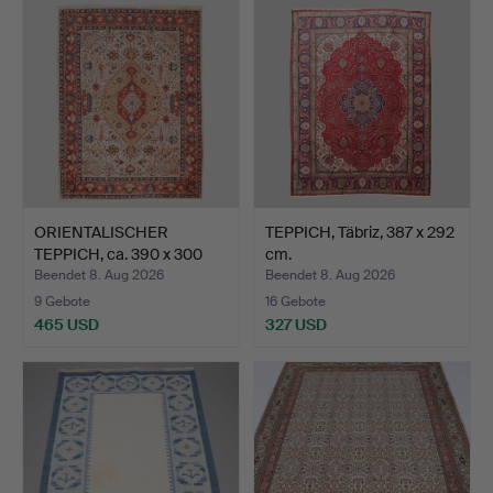
ORIENTALISCHER
TEPPICH, Täbriz, 387 x 292
TEPPICH, ca. 390 x 300
cm.
cm.
Beendet 8. Aug 2026
Beendet 8. Aug 2026
9 Gebote
16 Gebote
465 USD
327 USD