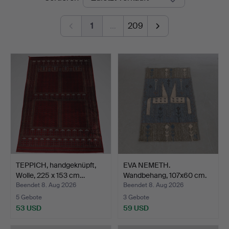
1
…
209
TEPPICH, handgeknüpft,
EVA NEMETH.
Wolle, 225 x 153 cm…
Wandbehang, 107x60 cm.
Beendet 8. Aug 2026
Beendet 8. Aug 2026
5 Gebote
3 Gebote
53 USD
59 USD