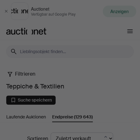
Auctionet
Anzeigen
Schließen
Verfügbar auf Google Play
Auctionet.com
Filtrieren
Teppiche
Teppiche & Textilien
&
Suche speichern
Textilien
Laufende Auktionen
Endpreise
(129 643)
Endpreise
Sortieren