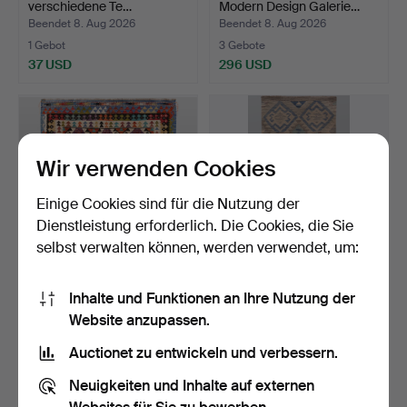
verschiedene Te…
Modern Design Galerie…
Beendet 8. Aug 2026
Beendet 8. Aug 2026
1 Gebot
3 Gebote
37 USD
296 USD
Wir verwenden Cookies
Einige Cookies sind für die Nutzung der
Dienstleistung erforderlich. Die Cookies, die Sie
selbst verwalten können, werden verwendet, um:
KELIM, klassisches Design.
TEPPICH, Galeriemodell,
Inhalte und Funktionen an Ihre Nutzung der
Kelim, ca. 232 x 7…
Website anzupassen.
Beendet 8. Aug 2026
Beendet 8. Aug 2026
12 Gebote
2 Gebote
Auctionet zu entwickeln und verbessern.
296 USD
127 USD
Neuigkeiten und Inhalte auf externen