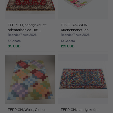
TEPPICH, handgeknüpft
TOVE JANSSON.
orientalisch ca. 315…
Küchenhandtuch,
"Muminvänner…
Beendet 7. Aug 2026
Beendet 7. Aug 2026
5 Gebote
10 Gebote
95 USD
123 USD
TEPPICH, Wolle, Globus
TEPPICH, handgeknüpft