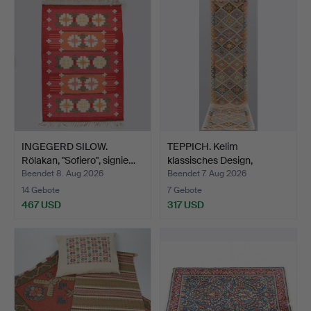
INGEGERD SILOW.
TEPPICH. Kelim
Rölakan, "Sofiero", signie…
klassisches Design,
Galerie…
Beendet 8. Aug 2026
Beendet 7. Aug 2026
14 Gebote
7 Gebote
467 USD
317 USD