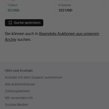
1 Gebot
6 Gebote
32 USD
222 USD
Suche speichern
Sie können auch in
Beendete Auktionen aus unserem
Archiv
suchen.
Fußzeilen-
Hilfe und Kontakt
Navigation
Kontakt mit dem Support aufnehmen
Alle Auktionshäuser
Zahlungsweisen
Wir versenden mit
Soziale Medien