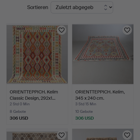
Laufende
Sortieren
&
Auktionen
Andersson
Nyköping
ORIENTTEPPICH. Kelim
ORIENTTEPPICH. Kelim,
Classic Design, 292x1…
345 x 240 cm.
2 Std 0 Min
3 Std 15 Min
8 Gebote
10 Gebote
306 USD
306 USD