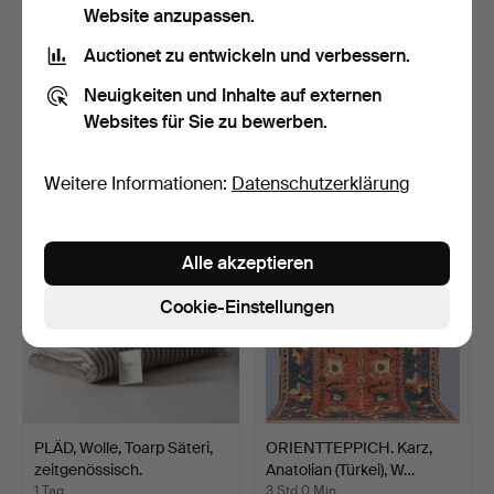
Website anzupassen.
Auctionet zu entwickeln und verbessern.
ORIENTTEPPICH. Kelim,
ORIENTTEPPICH. Kelim,
Neuigkeiten und Inhalte auf externen
292 x 210 cm.
291 x 208 cm.
Websites für Sie zu bewerben.
12 Std
10 Std
1 Gebot
4 Gebote
32 USD
264 USD
Weitere Informationen:
Datenschutzerklärung
Alle akzeptieren
Cookie-Einstellungen
PLÄD, Wolle, Toarp Säteri,
ORIENTTEPPICH. Karz,
zeitgenössisch.
Anatolian (Türkei), W…
1 Tag
3 Std 0 Min