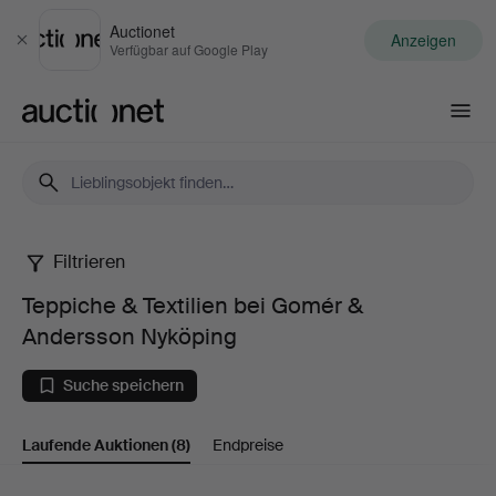
Auctionet
Anzeigen
Schließen
Verfügbar auf Google Play
Auctionet.com
Filtrieren
Teppiche
Teppiche & Textilien bei Gomér &
&
Andersson Nyköping
Textilien
Suche speichern
bei
Laufende Auktionen
(8)
Endpreise
Gomér