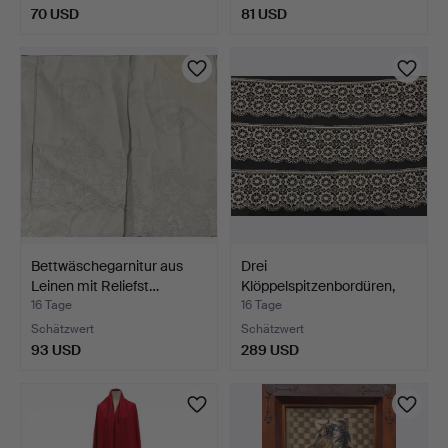
70 USD
81 USD
Bettwäschegarnitur aus
Drei
Leinen mit Reliefst…
Klöppelspitzenbordüren,
18.-19. Jahrh…
16 Tage
16 Tage
Schätzwert
Schätzwert
93 USD
289 USD