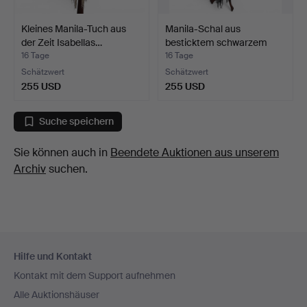
Kleines Manila-Tuch aus
Manila-Schal aus
der Zeit Isabellas…
besticktem schwarzem
Seid…
16 Tage
16 Tage
Schätzwert
Schätzwert
255 USD
255 USD
Suche speichern
Sie können auch in
Beendete Auktionen aus unserem
Archiv
suchen.
Fußzeilen-
Hilfe und Kontakt
Navigation
Kontakt mit dem Support aufnehmen
Alle Auktionshäuser