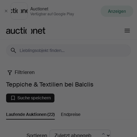
Auctionet
Anzeigen
Schließen
Verfügbar auf Google Play
Auctionet.com
Filtrieren
Teppiche
Teppiche & Textilien bei Balclis
&
Suche speichern
Textilien
Laufende Auktionen
(22)
Endpreise
bei
Balclis
Laufende
Sortieren