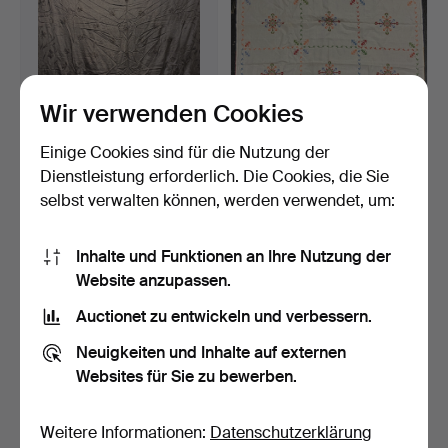
Wir verwenden Cookies
Einige Cookies sind für die Nutzung der
Manilaschal aus
Tischdeckenset mit sechs
schwarzem besticktem
Platzsets aus bes…
Dienstleistung erforderlich. Die Cookies, die Sie
Seide…
3 Tage
15 Tage
selbst verwalten können, werden verwendet, um:
Schätzwert
Schätzwert
174 USD
58 USD
Inhalte und Funktionen an Ihre Nutzung der
Website anzupassen.
Auctionet zu entwickeln und verbessern.
Neuigkeiten und Inhalte auf externen
Websites für Sie zu bewerben.
Weitere Informationen:
Datenschutzerklärung