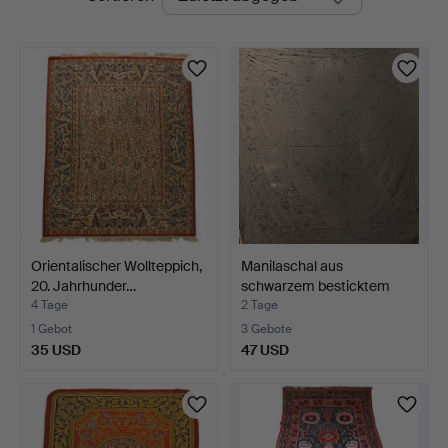
Auktionen
Orientalischer Wollteppich,
Manilaschal aus
20. Jahrhunder…
schwarzem besticktem
Seide…
4 Tage
2 Tage
1 Gebot
3 Gebote
35 USD
47 USD