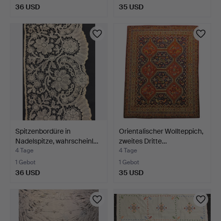
36 USD
35 USD
Spitzenbordüre in
Orientalischer Wollteppich,
Nadelspitze, wahrscheinl…
zweites Dritte…
4 Tage
4 Tage
1 Gebot
1 Gebot
36 USD
35 USD