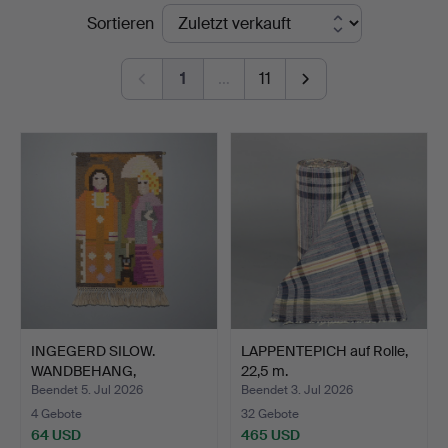
Endpreise
Sortieren
Auktionsbyrå
1
…
11
INGEGERD SILOW.
LAPPENTEPICH auf Rolle,
WANDBEHANG,
22,5 m.
"Promenad", Wo…
Beendet 5. Jul 2026
Beendet 3. Jul 2026
4 Gebote
32 Gebote
64 USD
465 USD