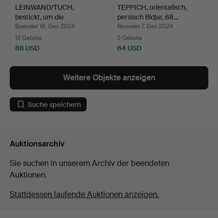
LEINWAND/TUCH,
TEPPICH, orientalisch,
bestickt, um die
persisch Bidjar, 68…
Jahrhunder…
Beendet 18. Dez 2024
Beendet 7. Dez 2024
13 Gebote
3 Gebote
88 USD
64 USD
Weitere Objekte anzeigen
Suche speichern
Auktionsarchiv
Sie suchen in unserem Archiv der beendeten
Auktionen.
Stattdessen laufende Auktionen anzeigen.