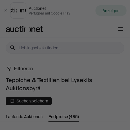
Auctionet
Anzeigen
Schließen
Verfügbar auf Google Play
Auctionet.com
Filtrieren
Teppiche
Teppiche & Textilien bei Lysekils
&
Auktionsbyrå
Textilien
Suche speichern
bei
Laufende Auktionen
Endpreise
(485)
Lysekils