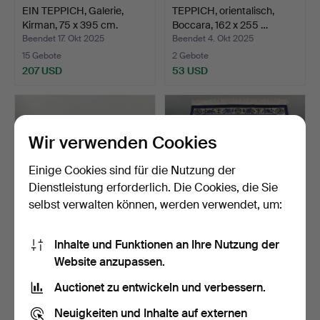
EIN TEPPICH, Galerie,
TEPPICH, orientalisch,
Kirman, 75 x 395 cm.
Boccara, 162 x 255 …
Beendet 17. Okt 2025
Beendet 4. Okt 2025
15 Gebote
2 Gebote
207 USD
53 USD
Wir verwenden Cookies
Einige Cookies sind für die Nutzung der
Dienstleistung erforderlich. Die Cookies, die Sie
selbst verwalten können, werden verwendet, um:
Inhalte und Funktionen an Ihre Nutzung der
TEPPICH, orientalisch,
MATTA, China.
Website anzupassen.
Afshar, 218 x 159 c…
Beendet 26. Sep 2025
Beendet 18. Sep 2025
Auctionet zu entwickeln und verbessern.
1 Gebot
11 Gebote
43 USD
75 USD
Neuigkeiten und Inhalte auf externen