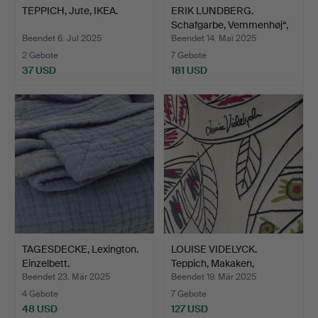
TEPPICH, Jute, IKEA.
ERIK LUNDBERG.
Schafgarbe, Vemmenhøj“,
Väv…
Beendet 6. Jul 2025
Beendet 14. Mai 2025
2 Gebote
7 Gebote
37 USD
181 USD
TAGESDECKE, Lexington.
LOUISE VIDELYCK.
Einzelbett.
Teppich, Makaken,
handgek…
Beendet 23. Mär 2025
Beendet 19. Mär 2025
4 Gebote
7 Gebote
48 USD
127 USD