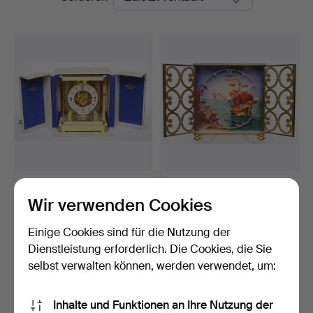
JAEGER LE COULTRE.
IMHOF. TISCHUHR, 50er
Tischuhr.
Jahre.
Wir verwenden Cookies
Beendet 30. Jan 2016
Beendet 23. Mai 2014
1 Gebot
5 Gebote
Einige Cookies sind für die Nutzung der
1.388 USD
347 USD
Dienstleistung erforderlich. Die Cookies, die Sie
selbst verwalten können, werden verwendet, um:
Ausgewähltes
Objekt
Suche speichern
Inhalte und Funktionen an Ihre Nutzung der