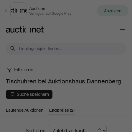
Auctionet
Anzeigen
Schließen
Verfügbar auf Google Play
Auctionet.com
Filtrieren
Tischuhren
Tischuhren bei Auktionshaus Dannenberg
bei
Suche speichern
Auktionshaus
Laufende Auktionen
Endpreise
(2)
Dannenberg
Endpreise
Sortieren