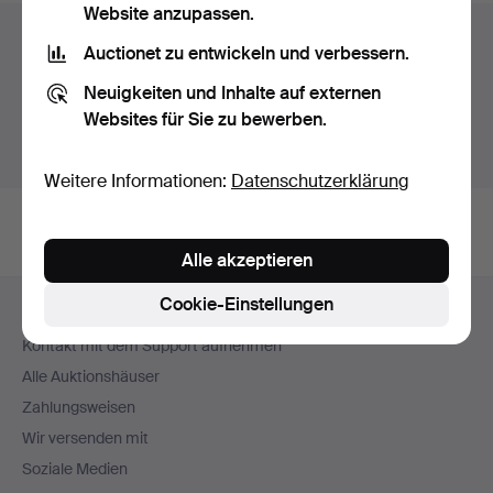
Website anzupassen.
Auktionsarchiv
Auctionet zu entwickeln und verbessern.
Sie suchen in unserem Archiv der beendeten
Neuigkeiten und Inhalte auf externen
Auktionen.
Websites für Sie zu bewerben.
Stattdessen laufende Auktionen anzeigen.
Weitere Informationen:
Datenschutzerklärung
Alle akzeptieren
Fußzeilen-
Cookie-Einstellungen
Hilfe und Kontakt
Navigation
Kontakt mit dem Support aufnehmen
Alle Auktionshäuser
Zahlungsweisen
Wir versenden mit
Soziale Medien