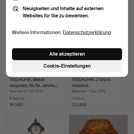
43 USD
32 USD
Neuigkeiten und Inhalte auf externen
Websites für Sie zu bewerben.
Weitere Informationen:
Datenschutzerklärung
Alle akzeptieren
Cookie-Einstellungen
TISCHUHR, Metall
TISCHUHR, 2 Stück,
vergoldet, 18./19. Jahrhu…
Holzetui.
Beendet 3. Feb 2016
Beendet 7. Dez 2015
9 Gebote
1 Gebot
74 USD
32 USD