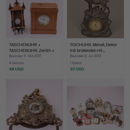
TASCHENUHR +
TISCHUHR, Metall, Dekor
TASCHENUHR, Zenith +
mit brüllenden Hir…
TISCHUHR…
Beendet 11. Okt 2017
Beendet 3. Jul 2017
4 Gebote
1 Gebot
48 USD
32 USD