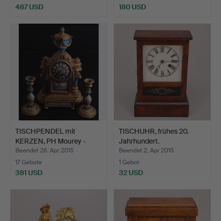
487 USD
180 USD
Ausgewähltes
Objekt
TISCHPENDEL mit
TISCHUHR, frühes 20.
KERZEN, PH Mourey -
Jahrhundert.
Frankr…
Beendet 26. Apr 2015
Beendet 2. Apr 2015
17 Gebote
1 Gebot
381 USD
32 USD