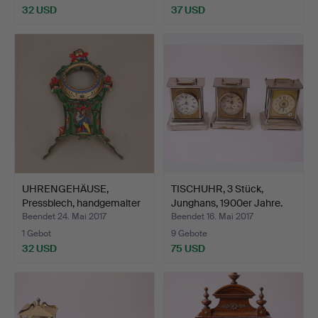
32 USD
37 USD
UHRENGEHÄUSE,
TISCHUHR, 3 Stück,
Pressblech, handgemalter
Junghans, 1900er Jahre.
Dek…
Beendet 24. Mai 2017
Beendet 16. Mai 2017
1 Gebot
9 Gebote
32 USD
75 USD