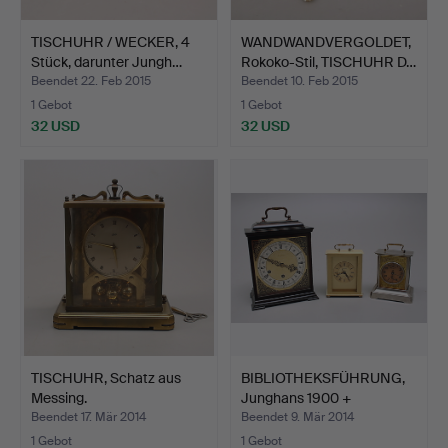
TISCHUHR / WECKER, 4
WANDWANDVERGOLDET,
Stück, darunter Jungh…
Rokoko-Stil, TISCHUHR D…
Beendet 22. Feb 2015
Beendet 10. Feb 2015
1 Gebot
1 Gebot
32 USD
32 USD
TISCHUHR, Schatz aus
BIBLIOTHEKSFÜHRUNG,
Messing.
Junghans 1900 +
RESEUR…
Beendet 17. Mär 2014
Beendet 9. Mär 2014
1 Gebot
1 Gebot