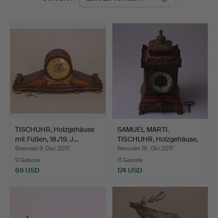
TISCHUHR, Holzgehäuse
SAMUEL MARTI.
mit Füßen, 18./19. J…
TISCHUHR, Holzgehäuse,
Metal…
Beendet 9. Dez 2017
Beendet 18. Okt 2017
9 Gebote
11 Gebote
69 USD
174 USD