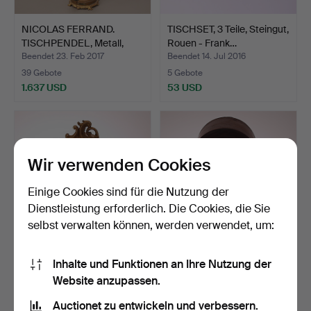
NICOLAS FERRAND.
TISCHSET, 3 Teile, Steingut,
TISCHPENDEL, Metall,
Rouen - Frank…
sign…
Beendet 23. Feb 2017
Beendet 14. Jul 2016
39 Gebote
5 Gebote
1.637 USD
53 USD
Wir verwenden Cookies
Einige Cookies sind für die Nutzung der
Dienstleistung erforderlich. Die Cookies, die Sie
selbst verwalten können, werden verwendet, um:
TISCHUHR, Metall
TISCHUHR, Holzgehäuse
Inhalte und Funktionen an Ihre Nutzung der
vergoldet, 18./19. Jahrhu…
Mahagoni, Jugendstil…
Website anzupassen.
Beendet 24. Feb 2016
Beendet 15. Feb 2016
Auctionet zu entwickeln und verbessern.
3 Gebote
1 Gebot