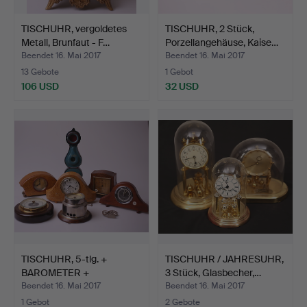
TISCHUHR, vergoldetes
TISCHUHR, 2 Stück,
Metall, Brunfaut - F…
Porzellangehäuse, Kaise…
Beendet 16. Mai 2017
Beendet 16. Mai 2017
13 Gebote
1 Gebot
106 USD
32 USD
TISCHUHR, 5-tlg. +
TISCHUHR / JAHRESUHR,
BAROMETER +
3 Stück, Glasbecher,…
STOPPUHR + …
Beendet 16. Mai 2017
Beendet 16. Mai 2017
1 Gebot
2 Gebote