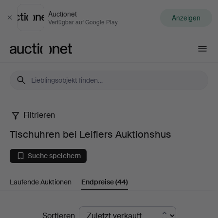
Auctionet
Anzeigen
Schließen
Verfügbar auf Google Play
Auctionet.com
Filtrieren
Tischuhren
Tischuhren bei Leiflers Auktionshus
bei
Suche speichern
Leiflers
Laufende Auktionen
Endpreise
(44)
Auktionshus
Endpreise
Sortieren