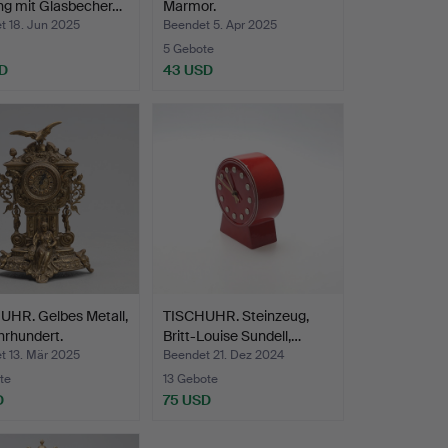
ng mit Glasbecher…
Marmor.
t 18. Jun 2025
Beendet 5. Apr 2025
5 Gebote
D
43 USD
UHR. Gelbes Metall,
TISCHUHR. Steinzeug,
hrhundert.
Britt-Louise Sundell,…
t 13. Mär 2025
Beendet 21. Dez 2024
te
13 Gebote
D
75 USD