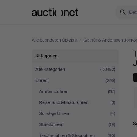
Auctionet.com
Alle beendeten Objekte
/
Gomér & Andersson Jönkö
Tischuhren
Kategorien
bei
Alle Kategorien
(12.892)
Uhren
(276)
Gomér
Armbanduhren
(117)
&
Reise- und Miniaturuhren
(1)
Andersson
Sonstige Uhren
(4)
E
S
Standuhren
(19)
Jönköping
Taschenuhren & Stoppuhren
(80)