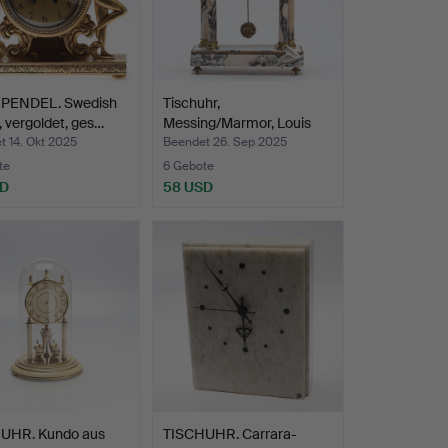
PENDEL. Swedish
Tischuhr,
 vergoldet, ges…
Messing/Marmor, Louis
XVI-Stil.
 14. Okt 2025
Beendet 26. Sep 2025
te
6 Gebote
SD
58 USD
UHR. Kundo aus
TISCHUHR. Carrara-