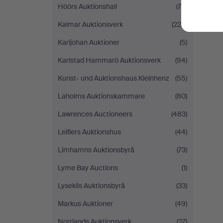
Höörs Auktionshall
(79)
Kalmar Auktionsverk
(225)
Karljohan Auktioner
(5)
Karlstad Hammarö Auktionsverk
(94)
Kunst- und Auktionshaus Kleinhenz
(55)
Laholms Auktionskammare
(80)
Lawrences Auctioneers
(483)
Leiflers Auktionshus
(44)
Limhamns Auktionsbyrå
(73)
Lyme Bay Auctions
(1)
Lysekils Auktionsbyrå
(33)
Markus Auktioner
(49)
Norrlands Auktionsverk
(27)