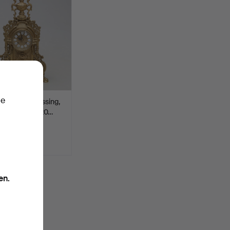
ie
UHR. Ein Messing,
eutschland, 20…
t 1. Jun 2024
te
SD
en.