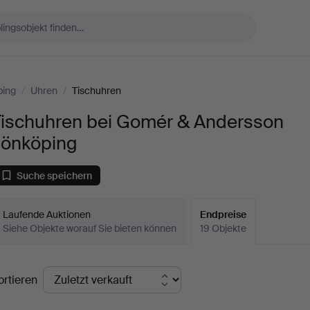
ping
/
Uhren
/
Tischuhren
Tischuhren bei Gomér & Andersson
Jönköping
Suche speichern
Laufende Auktionen
Endpreise
Siehe Objekte worauf Sie bieten können
19 Objekte
ndpreise
ortieren