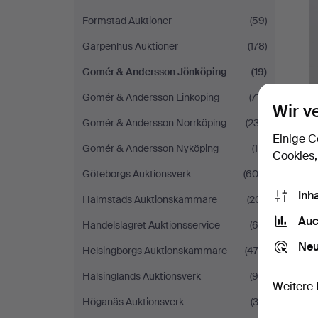
Formstad Auktioner
(59)
Garpenhus Auktioner
(178)
Gomér & Andersson Jönköping
(19)
Gomér & Andersson Linköping
(717)
Wir v
Gomér & Andersson Norrköping
(233)
Einige C
Gomér & Andersson Nyköping
(111)
Cookies,
Göteborgs Auktionsverk
(604)
Inh
Halmstads Auktionskammare
(201)
Auc
Handelslagret Auktionsservice
(60)
Neu
Helsingborgs Auktionskammare
(475)
Hälsinglands Auktionsverk
(95)
Weitere 
Höganäs Auktionsverk
(35)