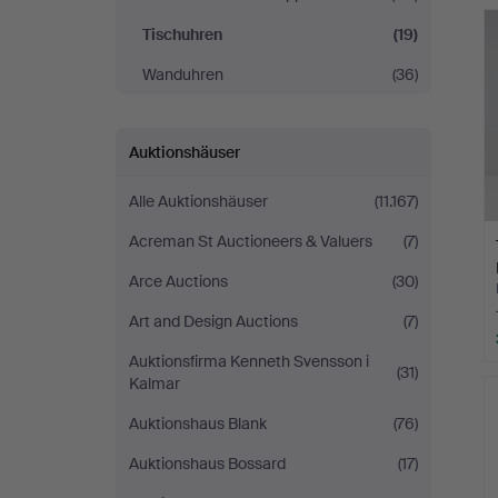
Tischuhren
(19)
Wanduhren
(36)
Auktionshäuser
Alle Auktionshäuser
(11.167)
Acreman St Auctioneers & Valuers
(7)
Arce Auctions
(30)
Art and Design Auctions
(7)
Auktionsfirma Kenneth Svensson i
(31)
Kalmar
Auktionshaus Blank
(76)
Auktionshaus Bossard
(17)