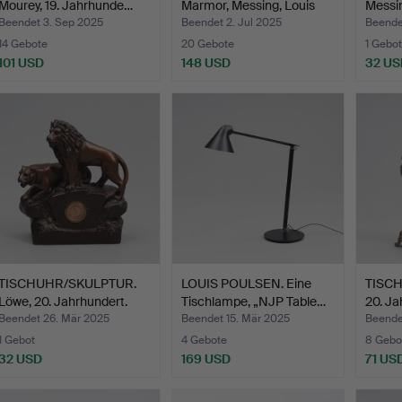
Mourey, 19. Jahrhunde…
Marmor, Messing, Louis
Messi
XV…
Beendet 3. Sep 2025
Beendet 2. Jul 2025
Beende
14 Gebote
20 Gebote
1 Gebot
101 USD
148 USD
32 US
TISCHUHR/SKULPTUR.
LOUIS POULSEN. Eine
TISCH
Löwe, 20. Jahrhundert.
Tischlampe, „NJP Table…
20. Ja
Beendet 26. Mär 2025
Beendet 15. Mär 2025
Beende
1 Gebot
4 Gebote
8 Gebo
32 USD
169 USD
71 US