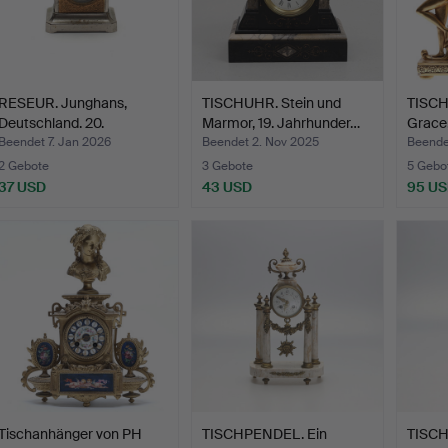
RESEUR. Junghans,
TISCHUHR. Stein und
TISCH
Deutschland. 20.
Marmor, 19. Jahrhunder…
Grace,
Jahrhun…
Beendet 7. Jan 2026
Beendet 2. Nov 2025
Beendet
2 Gebote
3 Gebote
5 Gebo
37 USD
43 USD
95 U
Tischanhänger von PH
TISCHPENDEL. Ein
TISCH