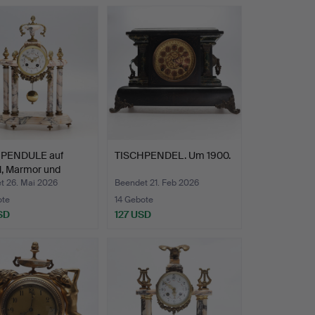
PENDULE auf
TISCHPENDEL. Um 1900.
l, Marmor und
n…
t 26. Mai 2026
Beendet 21. Feb 2026
ote
14 Gebote
SD
127 USD