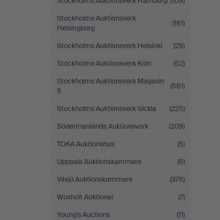
Stockholms Auktionsverk Hamburg
(109)
Stockholms Auktionsverk
(181)
Helsingborg
Stockholms Auktionsverk Helsinki
(29)
Stockholms Auktionsverk Köln
(52)
Stockholms Auktionsverk Magasin
(561)
5
Stockholms Auktionsverk Sickla
(225)
Södermanlands Auktionsverk
(209)
TOKA Auktionshus
(5)
Uppsala Auktionskammare
(6)
Växjö Auktionskammare
(378)
Woxholt Auktioner
(7)
Young's Auctions
(11)