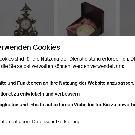
erwenden Cookies
ookies sind für die Nutzung der Dienstleistung erforderlich. D
Eine Tischuhr aus
TASCHENUHR Helvetia 14
TISCH
 die Sie selbst verwalten können, werden verwendet, um:
Messing, später Teil des…
K.
FHS D
Beendet 20. Nov 2024
Beendet 15. Nov 2024
Beende
10 Gebote
13 Gebote
5 Gebo
alte und Funktionen an Ihre Nutzung der Website anzupassen.
74 USD
379 USD
69 U
tionet zu entwickeln und verbessern.
Suche speichern
igkeiten und Inhalte auf externen Websites für Sie zu bewerb
Informationen:
Datenschutzerklärung