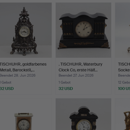
TISCHUHR, goldfarbenes
. TISCHUHR, Waterbury
TISCH
Metall, Barockstil,…
Clock Co, erste Hälf…
Socke
Messi
Beendet 28. Jun 2026
Beendet 27. Jun 2026
Beende
1 Gebot
1 Gebot
12 Geb
32 USD
32 USD
100 U