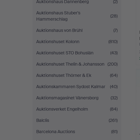
Auktionshaus Dannenberg
(2)
Auktionshaus Stuber's
(28)
Hammerschlag
Auktionshaus von Brühl
(7)
Auktionshuset Kolonn
(810)
Auktionshuset STO Bohuslän
(43)
Auktionshuset Thelin & Johansson
(200)
Auktionshuset Thörner & Ek
(64)
Auktionskammaren Sydost Kalmar
(40)
Auktionsmagasinet Vänersborg
(32)
Auktionsverket Engelholm
(84)
Balclis
(261)
Barcelona Auctions
(81)