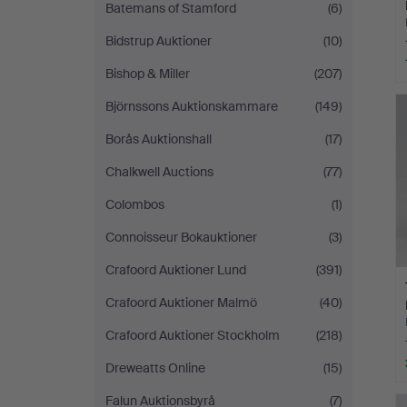
Batemans of Stamford
(6)
Bidstrup Auktioner
(10)
Bishop & Miller
(207)
Björnssons Auktionskammare
(149)
Borås Auktionshall
(17)
Chalkwell Auctions
(77)
Colombos
(1)
Connoisseur Bokauktioner
(3)
Crafoord Auktioner Lund
(391)
Crafoord Auktioner Malmö
(40)
Crafoord Auktioner Stockholm
(218)
Dreweatts Online
(15)
Falun Auktionsbyrå
(7)