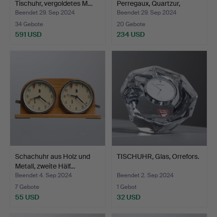
Tischuhr, vergoldetes M…
Perregaux, Quartzur,
Schw…
Beendet 29. Sep 2024
Beendet 29. Sep 2024
34 Gebote
20 Gebote
591 USD
234 USD
Schachuhr aus Holz und
TISCHUHR, Glas, Orrefors.
Metall, zweite Hälf…
Beendet 4. Sep 2024
Beendet 2. Sep 2024
7 Gebote
1 Gebot
55 USD
32 USD