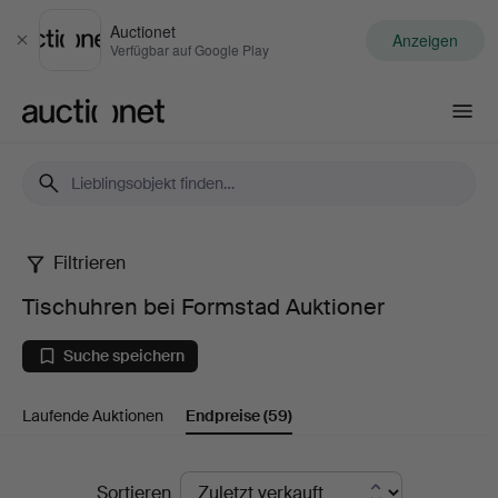
Auctionet
Anzeigen
Schließen
Verfügbar auf Google Play
Auctionet.com
Filtrieren
Tischuhren
Tischuhren bei Formstad Auktioner
bei
Suche speichern
Formstad
Laufende Auktionen
Endpreise
(59)
Auktioner
Endpreise
Sortieren