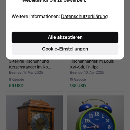
Websites für Sie zu bewerben.
Weitere Informationen:
Datenschutzerklärung
Alle akzeptieren
Cookie-Einstellungen
3-teilige Tischuhr und
Tischanhänger im Louis
Kerzenständer im Ro…
XVI-Stil, Phillipe …
Beendet 17. Mai 2025
Beendet 10. Apr 2025
8 Gebote
19 Gebote
59 USD
138 USD