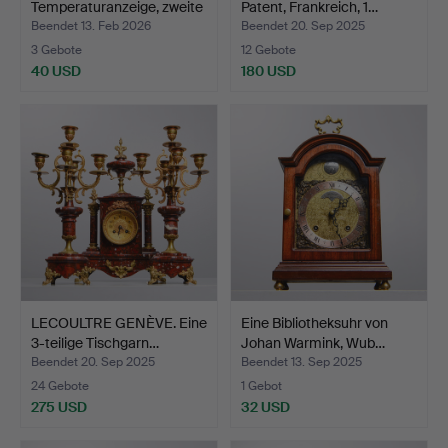
Temperaturanzeige, zweite
Patent, Frankreich, 1…
Häl…
Beendet 13. Feb 2026
Beendet 20. Sep 2025
3 Gebote
12 Gebote
40 USD
180 USD
LECOULTRE GENÈVE. Eine
Eine Bibliotheksuhr von
3-teilige Tischgarn…
Johan Warmink, Wub…
Beendet 20. Sep 2025
Beendet 13. Sep 2025
24 Gebote
1 Gebot
275 USD
32 USD