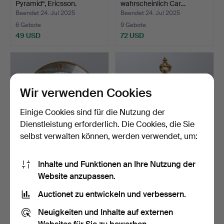
Pyramid“, Ericsson.
wahrscheinlich Car…
Beendet 24. Jul 2025
Beendet 24. Jul 2025
6 Gebote
9 Gebote
49 USD
72 USD
Wir verwenden Cookies
Einige Cookies sind für die Nutzung der
Dienstleistung erforderlich. Die Cookies, die Sie
selbst verwalten können, werden verwendet, um:
IMHOF, „Weltzeituhr“, eine
Tischuhr im Rokokostil,
Inhalte und Funktionen an Ihre Nutzung der
Schweizer Tisch…
erste Hälfte des 2…
Website anzupassen.
Beendet 16. Jul 2025
Beendet 11. Jun 2025
17 Gebote
5 Gebote
Auctionet zu entwickeln und verbessern.
148 USD
53 USD
Neuigkeiten und Inhalte auf externen