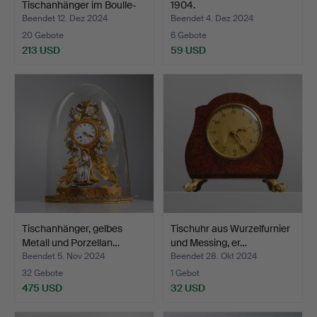
Tischanhänger im Boulle-
1904.
Stil…
Beendet 12. Dez 2024
Beendet 4. Dez 2024
20 Gebote
6 Gebote
213 USD
59 USD
Tischanhänger, gelbes
Tischuhr aus Wurzelfurnier
Metall und Porzellan…
und Messing, er…
Beendet 5. Nov 2024
Beendet 28. Okt 2024
32 Gebote
1 Gebot
475 USD
32 USD