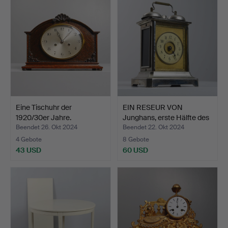
Eine Tischuhr der
EIN RESEUR VON
1920/30er Jahre.
Junghans, erste Hälfte des
…
Beendet 26. Okt 2024
Beendet 22. Okt 2024
4 Gebote
8 Gebote
43 USD
60 USD