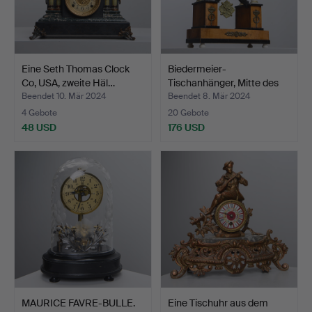
Eine Seth Thomas Clock
Biedermeier-
Co, USA, zweite Häl…
Tischanhänger, Mitte des
19. J…
Beendet 10. Mär 2024
Beendet 8. Mär 2024
4 Gebote
20 Gebote
48 USD
176 USD
MAURICE FAVRE-BULLE.
Eine Tischuhr aus dem