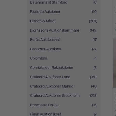
Batemans of Stamford
(6)
Bidstrup Auktioner
(10)
Bishop & Miller
(207)
Björnssons Auktionskammare
(149)
Borås Auktionshall
(17)
Chalkwell Auctions
(77)
Colombos
(1)
Connoisseur Bokauktioner
(3)
Crafoord Auktioner Lund
(391)
Crafoord Auktioner Malmö
(40)
Crafoord Auktioner Stockholm
(218)
Dreweatts Online
(15)
Falun Auktionsbyrå
(7)