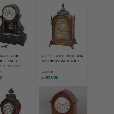
ORIANISCHE
2
.
EINE GUTE TISCHUHR
NUHR AUS
AUS NUSSBAUMHOLZ
ARZEM SCHI…
AUS DE…
t 15. Dez 2025
te
Verkauft
SD
2.019 USD