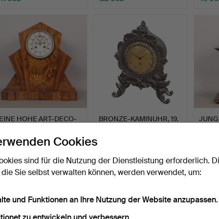
EINE HOHE ART-DECO-
BRONZE-KAMINUHR, 19.
JUNG
KAMINUHR AUS
JAHRHUNDERT, VON
AUS E
NUSSBAUM.
HENR…
Beendet 11. Jun 2026
Beendet 26. Mai 2026
Beende
erwenden Cookies
3 Gebote
7 Gebote
1 Gebot
48 USD
122 USD
34 U
ookies sind für die Nutzung der Dienstleistung erforderlich. D
 die Sie selbst verwalten können, werden verwendet, um:
alte und Funktionen an Ihre Nutzung der Website anzupassen.
tionet zu entwickeln und verbessern.