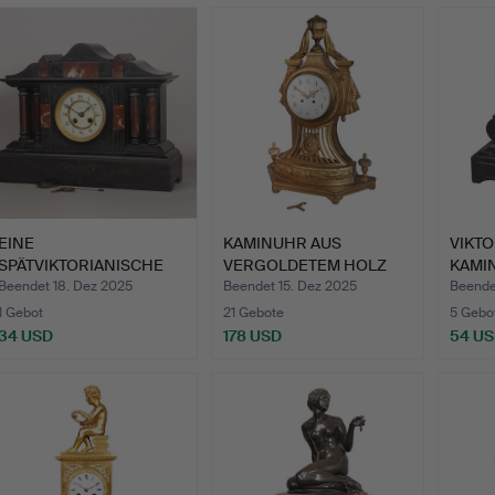
EINE
KAMINUHR AUS
VIKT
SPÄTVIKTORIANISCHE
VERGOLDETEM HOLZ
KAMI
KAMINUHR AUS
LOUIS XVI, U…
SCHW
Beendet 18. Dez 2025
Beendet 15. Dez 2025
Beende
SCHWA…
1 Gebot
21 Gebote
5 Gebo
34 USD
178 USD
54 U