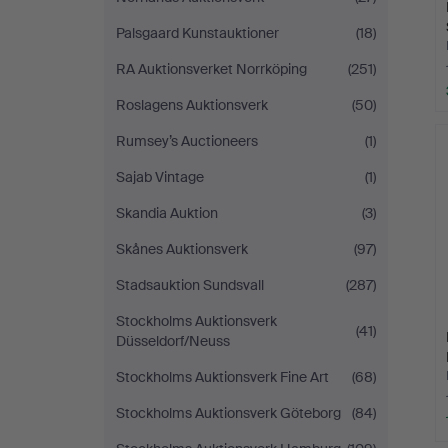
Palsgaard Kunstauktioner
(18)
RA Auktionsverket Norrköping
(251)
Roslagens Auktionsverk
(50)
Rumsey’s Auctioneers
(1)
Sajab Vintage
(1)
Skandia Auktion
(3)
Skånes Auktionsverk
(97)
Stadsauktion Sundsvall
(287)
Stockholms Auktionsverk
(41)
Düsseldorf/Neuss
Stockholms Auktionsverk Fine Art
(68)
Stockholms Auktionsverk Göteborg
(84)