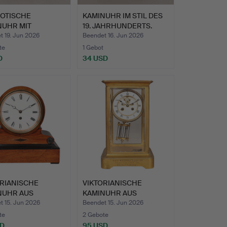
OTISCHE
KAMINUHR IM STIL DES
NUHR MIT
19. JAHRHUNDERTS.
SE AUS EICHE.
t 19. Jun 2026
Beendet 16. Jun 2026
te
1 Gebot
D
34 USD
ORIANISCHE
VIKTORIANISCHE
NUHR AUS
KAMINUHR AUS
BAUM UND E…
MESSING UND VI…
t 15. Jun 2026
Beendet 15. Jun 2026
te
2 Gebote
SD
95 USD