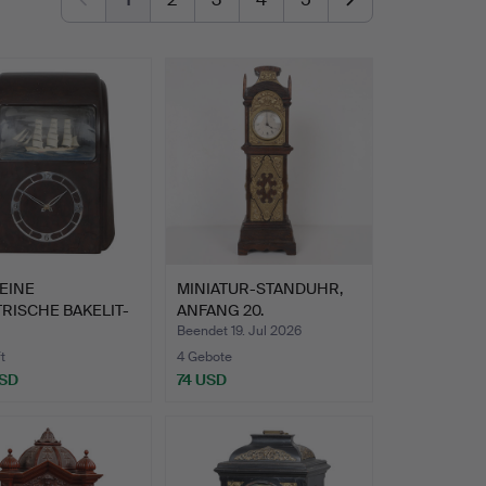
EINE
MINIATUR-STANDUHR,
RISCHE BAKELIT-
ANFANG 20.
AMA-UHR VON V…
JAHRHUNDERT,…
Beendet 19. Jul 2026
t
4 Gebote
USD
74 USD
hltes