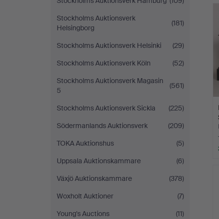
Stockholms Auktionsverk Hamburg
(109)
Stockholms Auktionsverk
(181)
Helsingborg
Stockholms Auktionsverk Helsinki
(29)
Stockholms Auktionsverk Köln
(52)
Stockholms Auktionsverk Magasin
(561)
5
Stockholms Auktionsverk Sickla
(225)
Södermanlands Auktionsverk
(209)
TOKA Auktionshus
(5)
Uppsala Auktionskammare
(6)
Växjö Auktionskammare
(378)
Woxholt Auktioner
(7)
Young's Auctions
(11)