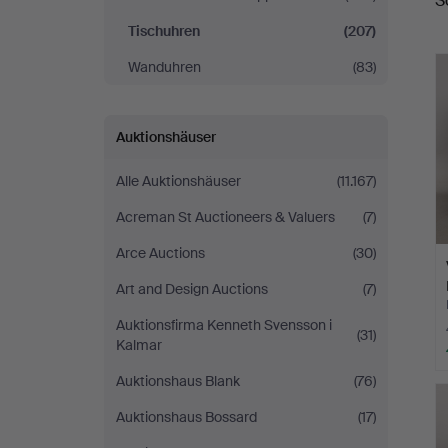
S
Tischuhren
(207)
Wanduhren
(83)
Auktionshäuser
Alle Auktionshäuser
(11.167)
Acreman St Auctioneers & Valuers
(7)
Arce Auctions
(30)
Art and Design Auctions
(7)
Auktionsfirma Kenneth Svensson i
(31)
Kalmar
Auktionshaus Blank
(76)
Auktionshaus Bossard
(17)