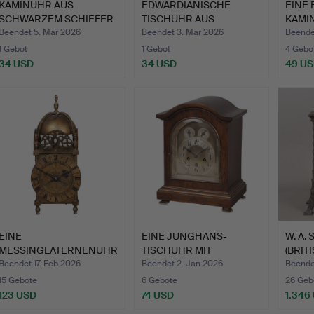
KAMINUHR AUS
EDWARDIANISCHE
EINE
SCHWARZEM SCHIEFER
TISCHUHR AUS
KAMI
UND MARMOR…
MAHAGONI UND I…
MAHA
Beendet 5. Mär 2026
Beendet 3. Mär 2026
Beende
1 Gebot
1 Gebot
4 Gebo
34 USD
34 USD
49 U
EINE
EINE JUNGHANS-
W. A.
MESSINGLATERNENUHR
TISCHUHR MIT
(BRIT
IM STIL DES 17. JA…
EICHENGEHÄUSE A…
KAMI
Beendet 17. Feb 2026
Beendet 2. Jan 2026
Beende
15 Gebote
6 Gebote
26 Geb
123 USD
74 USD
1.346