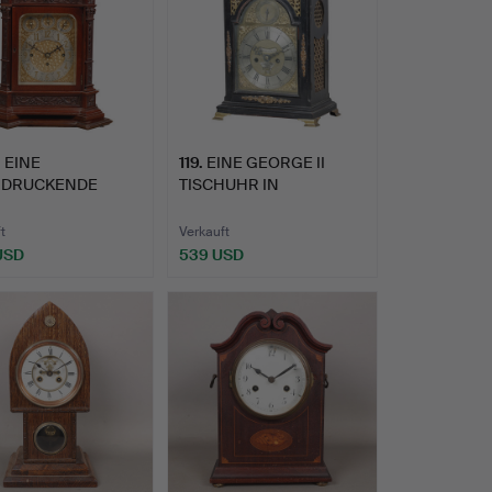
.
EINE
119
.
EINE GEORGE II
NDRUCKENDE
TISCHUHR IN
VIKTORIANISCHE
EBENHOLZOPTIK V…
…
t
Verkauft
 USD
539 USD
hltes