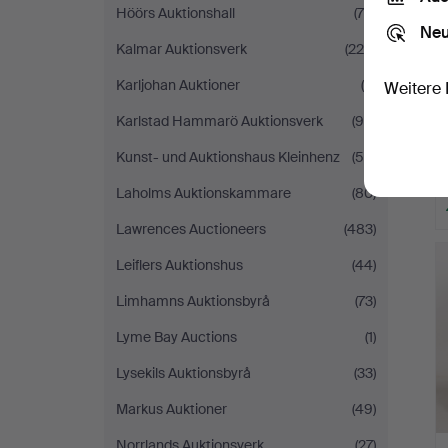
Höörs Auktionshall
(79)
Neu
Kalmar Auktionsverk
(225)
Karljohan Auktioner
(5)
Weitere 
Karlstad Hammarö Auktionsverk
(94)
Kunst- und Auktionshaus Kleinhenz
(55)
Laholms Auktionskammare
(80)
Lawrences Auctioneers
(483)
Leiflers Auktionshus
(44)
Limhamns Auktionsbyrå
(73)
Lyme Bay Auctions
(1)
Lysekils Auktionsbyrå
(33)
Markus Auktioner
(49)
Norrlands Auktionsverk
(27)