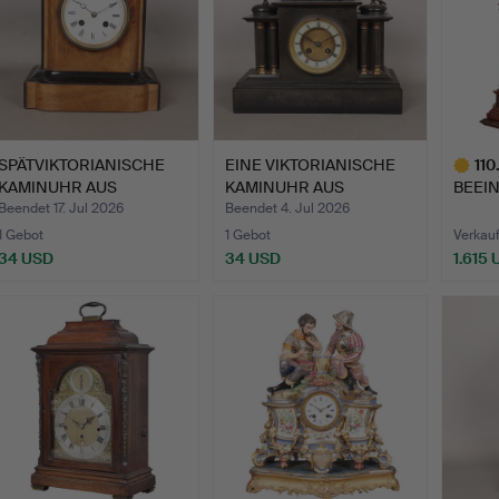
SPÄTVIKTORIANISCHE
EINE VIKTORIANISCHE
110
KAMINUHR AUS
KAMINUHR AUS
BEEI
NUSSBAUM U…
SCHWARZEM…
SPÄT
Beendet 17. Jul 2026
Beendet 4. Jul 2026
MAH
1 Gebot
1 Gebot
Verkauf
34 USD
34 USD
1.615
Ausgewä
Objekt