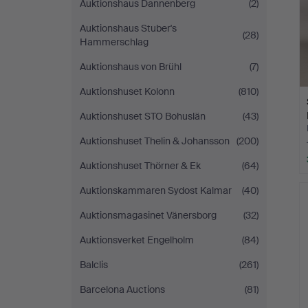
Auktionshaus Dannenberg
(2)
Auktionshaus Stuber's
(28)
Hammerschlag
Auktionshaus von Brühl
(7)
Auktionshuset Kolonn
(810)
Auktionshuset STO Bohuslän
(43)
Auktionshuset Thelin & Johansson
(200)
Auktionshuset Thörner & Ek
(64)
Auktionskammaren Sydost Kalmar
(40)
Auktionsmagasinet Vänersborg
(32)
Auktionsverket Engelholm
(84)
Balclis
(261)
Barcelona Auctions
(81)