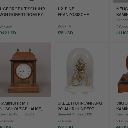
1
.
GEORGE II TISCHUHR
112
.
EINE
NEUG
VON ROBERT ROMLEY,
FRANZÖSISCHE
KAMI
LOND…
PORZELLAN-KAMINUHR
GEHÄU
Beende
AUS D…
Verkauft
Verkauft
2 Gebo
942 USD
175 USD
41 US
KAMINUHR MIT
SKELETTUHR, ANFANG
VIKT
NUSSHOLZGEHÄUSE,
20. JAHRHUNDERT.
KAMI
ENDE DES 19.…
NUSS
Beendet 15. Jun 2026
Beendet 15. Jun 2026
Beende
2 Gebote
7 Gebote
2 Gebo
41 USD
122 USD
48 U