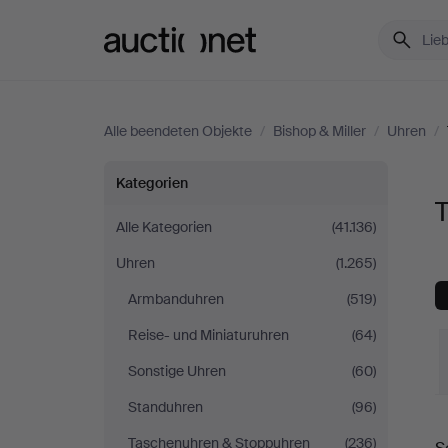
Auctionet.com
Alle beendeten Objekte
/
Bishop & Miller
/
Uhren
/
Tischuhren
Kategorien
T
bei
Alle Kategorien
(41.136)
Uhren
(1.265)
Bishop
Armbanduhren
(519)
&
Reise- und Miniaturuhren
(64)
Miller
Sonstige Uhren
(60)
Standuhren
(96)
E
Taschenuhren & Stoppuhren
(236)