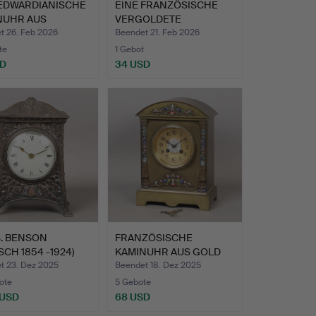
 EDWARDIANISCHE
EINE FRANZÖSISCHE
NUHR AUS
VERGOLDETE
GONI …
KAMINUHR AUS …
t 26. Feb 2026
Beendet 21. Feb 2026
te
1 Gebot
SD
34 USD
 S. BENSON
FRANZÖSISCHE
ISCH 1854 -1924)
KAMINUHR AUS GOLD
…
UND EMAILLE…
t 23. Dez 2025
Beendet 18. Dez 2025
ote
5 Gebote
 USD
68 USD