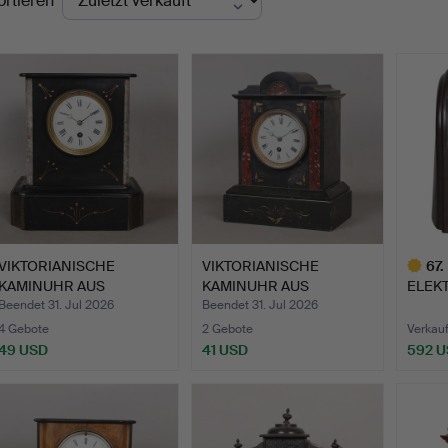
ortieren
VIKTORIANISCHE
VIKTORIANISCHE
67
.
KAMINUHR AUS
KAMINUHR AUS
ELEKT
SCHWARZEM SCHI…
SCHWARZEM SCHI…
DIOR
Beendet 31. Jul 2026
Beendet 31. Jul 2026
4 Gebote
2 Gebote
Verkauf
49 USD
41 USD
592 
Ausgewä
Objekt