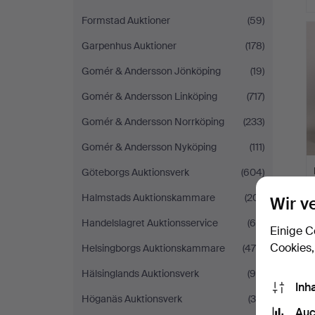
Formstad Auktioner
(59)
Garpenhus Auktioner
(178)
Gomér & Andersson Jönköping
(19)
Gomér & Andersson Linköping
(717)
Gomér & Andersson Norrköping
(233)
Gomér & Andersson Nyköping
(111)
Göteborgs Auktionsverk
(604)
Halmstads Auktionskammare
(201)
Wir v
Handelslagret Auktionsservice
(60)
Einige C
Cookies,
Helsingborgs Auktionskammare
(475)
Hälsinglands Auktionsverk
(95)
Inh
Höganäs Auktionsverk
(35)
Auc