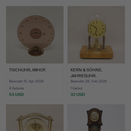
TISCHUHR, IMHOF.
KERN & SÖHNE.
JAHRESUHR.
DEUTSCHLAND IN DE…
Beendet 15. Apr 2026
Beendet 28. Feb 2026
4 Gebote
1 Gebot
53 USD
32 USD