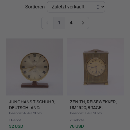
Endpreise
Sortieren
1
4
JUNGHANS TISCHUHR,
ZENITH, REISEWEKKER,
DEUTSCHLAND.
UM 1920, 8 TAGE.
Beendet 4. Jul 2026
Beendet 1. Jul 2026
1 Gebot
7 Gebote
32 USD
78 USD