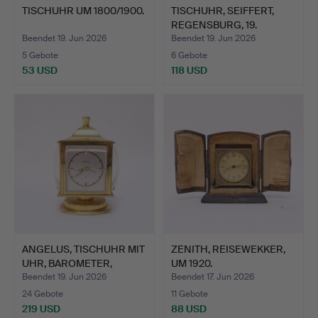
TISCHUHR UM 1800/1900.
TISCHUHR, SEIFFERT,
REGENSBURG, 19.
JAHRHU…
Beendet 19. Jun 2026
Beendet 19. Jun 2026
5 Gebote
6 Gebote
53 USD
118 USD
ANGELUS, TISCHUHR MIT
ZENITH, REISEWEKKER,
UHR, BAROMETER,
UM 1920.
THER…
Beendet 19. Jun 2026
Beendet 17. Jun 2026
24 Gebote
11 Gebote
219 USD
88 USD