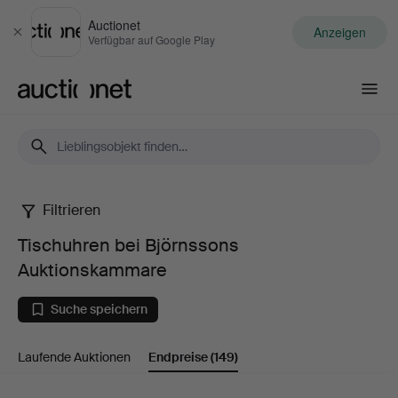
Auctionet
Anzeigen
Schließen
Verfügbar auf Google Play
Auctionet.com
Filtrieren
Tischuhren
Tischuhren bei Björnssons
bei
Auktionskammare
Björnssons
Suche speichern
Auktionskammare
Laufende Auktionen
Endpreise
(149)