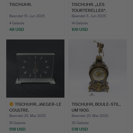
TISCHUHR.
TISCHUHR. „LES
TOURTERELLES“.
FRANKREICH 2…
Beendet 10. Jun 2025
Beendet 5. Jun 2025
4 Gebote
14 Gebote
48 USD
106 USD
TISCHUHR, JAEGER-LE
TISCHUHR, BOULE-STIL,
COULTRE.
UM 1900.
Beendet 25. Mai 2025
Beendet 20. Mai 2025
19 Gebote
35 Gebote
918 USD
518 USD