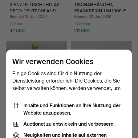
KIENZLE. TISCHUHR. ART
TISCHANHÄNGER,
DECO. DEUTSCHLAND.
FRANKREICH, UM 1900, E
& CI…
Beendet 13. Jan 2026
Beendet 12. Jan 2026
1 Gebot
18 Gebote
32 USD
211 USD
Wir verwenden Cookies
Einige Cookies sind für die Nutzung der
Dienstleistung erforderlich. Die Cookies, die Sie
selbst verwalten können, werden verwendet, um:
Inhalte und Funktionen an Ihre Nutzung der
EINE FRANZÖSISCHE
STAIGER. TISCHUHR. DAS
Website anzupassen.
TISCHUHR AUS DEM 19.
WELTRAUMZEITALTER. …
JAH…
Beendet 10. Jan 2026
Beendet 10. Dez 2025
Auctionet zu entwickeln und verbessern.
30 Gebote
5 Gebote
584 USD
48 USD
Neuigkeiten und Inhalte auf externen