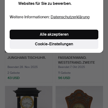
Websites für Sie zu bewerben.
Weitere Informationen:
Datenschutzerklärung
Alle akzeptieren
Cookie-Einstellungen
JUNGHANS TISCHUHR.
FASSADENWAND.
WESTSTRAND. ZWEITE
HÄLFTE DE…
Beendet 28. Nov 2025
Beendet 7. Okt 2025
2 Gebote
11 Gebote
43 USD
96 USD