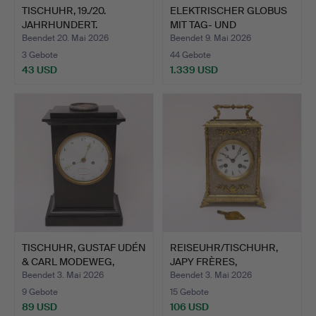
TISCHUHR, 19./20.
ELEKTRISCHER GLOBUS
JAHRHUNDERT.
MIT TAG- UND
NACHTANZE…
Beendet 20. Mai 2026
Beendet 9. Mai 2026
3 Gebote
44 Gebote
43 USD
1.339 USD
TISCHUHR, GUSTAF UDÉN
REISEUHR/TISCHUHR,
& CARL MODEWEG,
JAPY FRÈRES,
MALM…
FRANKREICH…
Beendet 3. Mai 2026
Beendet 3. Mai 2026
9 Gebote
15 Gebote
89 USD
106 USD