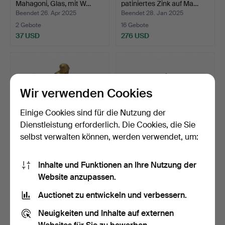
Mahagoni, Glas, mit W…
patiniertes Zink auf Ma…
Beendet 26. Apr 2025
Beendet 28. Jan 2025
2 Gebote
16 Gebote
37 USD
276 USD
Wir verwenden Cookies
Einige Cookies sind für die Nutzung der
Dienstleistung erforderlich. Die Cookies, die Sie
selbst verwalten können, werden verwendet, um:
Tischuhr aus vergoldeter
TISCHUHR UND
Inhalte und Funktionen an Ihre Nutzung der
Bronze, Porzellan…
KANDELABER FÜR
Website anzupassen.
JEWEILS DREI K…
Beendet 8. Jan 2025
Beendet 29. Dez 2024
45 Gebote
12 Gebote
Auctionet zu entwickeln und verbessern.
512 USD
106 USD
Neuigkeiten und Inhalte auf externen