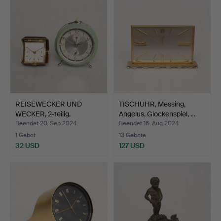
REISEWECKER UND
TISCHUHR, Messing,
WECKER, 2-teilig,
Angelus, Glockenspiel, …
manuelle…
Beendet 20. Sep 2024
Beendet 16. Aug 2024
1 Gebot
13 Gebote
32 USD
127 USD