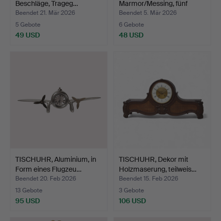
Beschläge, Trageg…
Marmor/Messing, fünf
Säulen…
Beendet 21. Mär 2026
Beendet 5. Mär 2026
5 Gebote
6 Gebote
49 USD
48 USD
TISCHUHR, Aluminium, in
TISCHUHR, Dekor mit
Form eines Flugzeu…
Holzmaserung, teilweis…
Beendet 20. Feb 2026
Beendet 15. Feb 2026
13 Gebote
3 Gebote
95 USD
106 USD