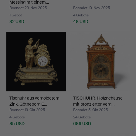
Messing mit einem…
Beendet 29. Nov 2025
Beendet 10. Nov 2025
1 Gebot
4 Gebote
32 USD
48 USD
Tischuhr aus vergoldetem
TISCHUHR, Holzgehäuse
Zink, Götheborg E…
mit bronzierter Verg…
Beendet 19. Okt 2025
Beendet 5. Okt 2025
4 Gebote
24 Gebote
85 USD
686 USD