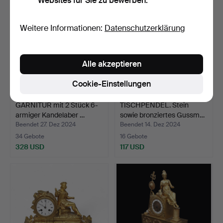
Websites für Sie zu bewerben.
Weitere Informationen:
Datenschutzerklärung
Alle akzeptieren
Cookie-Einstellungen
GARNITUR mit 2 Stück 6-
TISCHPENDEL. Stein
armiger Kandelaber …
sowie bronziertes Gussm…
Beendet 27. Dez 2024
Beendet 14. Dez 2024
34 Gebote
16 Gebote
328 USD
117 USD