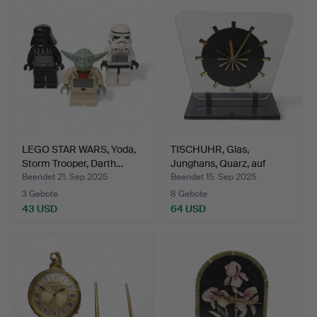
LEGO STAR WARS, Yoda,
TISCHUHR, Glas,
Storm Trooper, Darth…
Junghans, Quarz, auf
Glass…
Beendet 21. Sep 2025
Beendet 15. Sep 2025
3 Gebote
8 Gebote
43 USD
64 USD