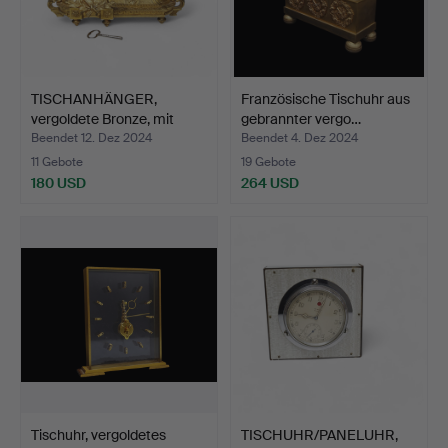
TISCHANHÄNGER,
Französische Tischuhr aus
vergoldete Bronze, mit
gebrannter vergo…
Rena…
Beendet 12. Dez 2024
Beendet 4. Dez 2024
11 Gebote
19 Gebote
180 USD
264 USD
Tischuhr, vergoldetes
TISCHUHR/PANELUHR,