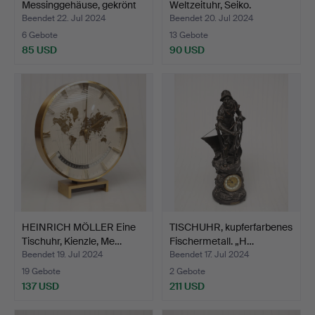
Messinggehäuse, gekrönt
Weltzeituhr, Seiko.
von eine…
Beendet 22. Jul 2024
Beendet 20. Jul 2024
6 Gebote
13 Gebote
85 USD
90 USD
HEINRICH MÖLLER Eine
TISCHUHR, kupferfarbenes
Tischuhr, Kienzle, Me…
Fischermetall. „H…
Beendet 19. Jul 2024
Beendet 17. Jul 2024
19 Gebote
2 Gebote
137 USD
211 USD