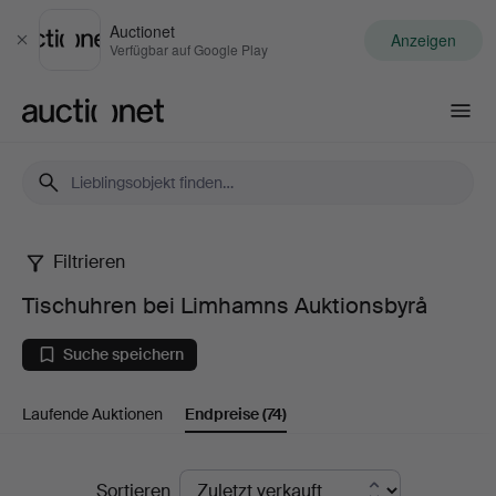
Auctionet
Anzeigen
Schließen
Verfügbar auf Google Play
Auctionet.com
Filtrieren
Tischuhren
Tischuhren bei Limhamns Auktionsbyrå
bei
Suche speichern
Limhamns
Laufende Auktionen
Endpreise
(74)
Auktionsbyrå
Endpreise
Sortieren