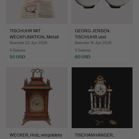
TISCHUHR MIT
GEORG JENSEN.
WECKFUNKTION, Metall
TISCHUHR und
mit gebü…
THERMOMETER, 2 …
Beendet 23. Apr 2026
Beendet 16. Apr 2026
5 Gebote
5 Gebote
50 USD
80 USD
WECKER, Holz, vergoldete
TISCHANHÄNGER,