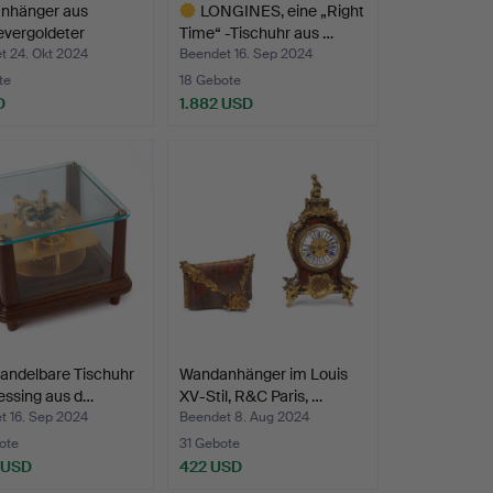
anhänger aus
LONGINES, eine „Right
evergoldeter
Time“ -Tischuhr aus …
e…
t 24. Okt 2024
Beendet 16. Sep 2024
te
18 Gebote
D
1.882 USD
Ausgewähltes
Objekt
andelbare Tischuhr
Wandanhänger im Louis
essing aus d…
XV-Stil, R&C Paris, …
t 16. Sep 2024
Beendet 8. Aug 2024
ote
31 Gebote
 USD
422 USD