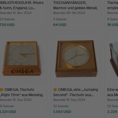
BIBLIOTHEKSUHR. Rivers
TISCHANHÄNGER,
Tisch
& Sohn, England, Lo…
Marmor und gelbes Metall,
empir
L…
Bronz
Beendet 14. Nov 2024
Beendet 26. Okt 2024
Beende
24 Gebote
4 Gebote
6 Gebo
730 USD
64 USD
74 US
OMEGA, Tischuhr
OMEGA, eine „Jumping
Eine w
„Right Time“ aus Messing,
Second“ -Tischuhr aus…
aus M
…
Beendet 16. Sep 2024
Beendet 16. Sep 2024
Beende
13 Gebote
22 Gebote
32 Geb
1.321 USD
1.593 USD
2.229