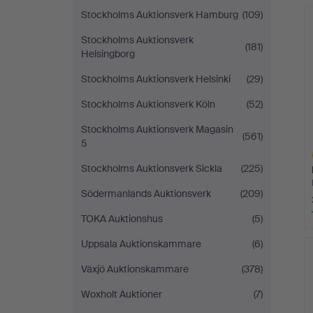
A
Stockholms Auktionsverk Hamburg
(109)
O
Stockholms Auktionsverk
(181)
Helsingborg
Stockholms Auktionsverk Helsinki
(29)
Stockholms Auktionsverk Köln
(52)
Stockholms Auktionsverk Magasin
(561)
5
Stockholms Auktionsverk Sickla
(225)
Södermanlands Auktionsverk
(209)
TOKA Auktionshus
(5)
A
Uppsala Auktionskammare
(6)
O
Växjö Auktionskammare
(378)
Woxholt Auktioner
(7)