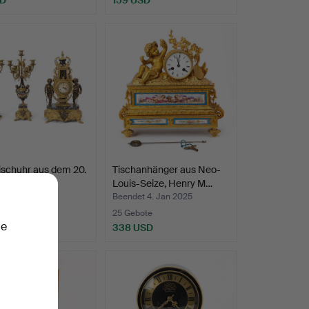
ischuhr aus dem 20.
Tischanhänger aus Neo-
undert und …
Louis-Seize, Henry M…
t 4. Jan 2025
Beendet 4. Jan 2025
ote
25 Gebote
ie
USD
338 USD