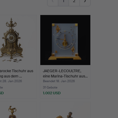
1
2
arocke Tischuhr aus
JAEGER-LECOULTRE,
ng aus dem …
eine Marina-Tischuhr aus…
t 28. Jan 2026
Beendet 18. Jan 2026
te
31 Gebote
SD
1.002 USD