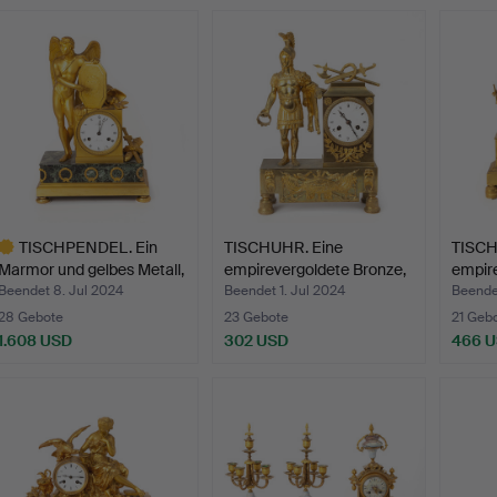
usgewähltes
Ausgewähltes
bjekt
Objekt
TISCHPENDEL. Ein
TISCHUHR. Eine
TISCH
Marmor und gelbes Metall,
empirevergoldete Bronze,
empire
…
er…
…
Beendet 8. Jul 2024
Beendet 1. Jul 2024
Beendet
28 Gebote
23 Gebote
21 Geb
1.608 USD
302 USD
466 
usgewähltes
bjekt