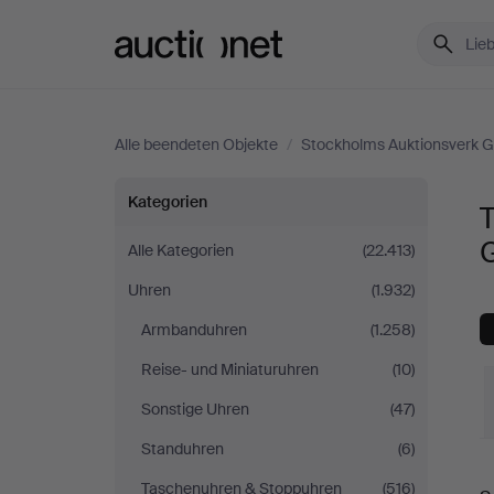
Auctionet.com
Alle beendeten Objekte
/
Stockholms Auktionsverk 
Tischuhren
Kategorien
T
bei
Alle Kategorien
(22.413)
Uhren
(1.932)
Stockholms
Armbanduhren
(1.258)
Auktionsverk
Reise- und Miniaturuhren
(10)
Göteborg
Sonstige Uhren
(47)
Standuhren
(6)
E
Taschenuhren & Stoppuhren
(516)