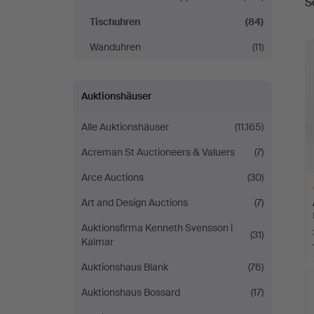
S
Tischuhren
(84)
Wanduhren
(11)
Auktionshäuser
Alle Auktionshäuser
(11.165)
Acreman St Auctioneers & Valuers
(7)
Arce Auctions
(30)
Art and Design Auctions
(7)
Auktionsfirma Kenneth Svensson i
(31)
Kalmar
Auktionshaus Blank
(76)
A
O
Auktionshaus Bossard
(17)