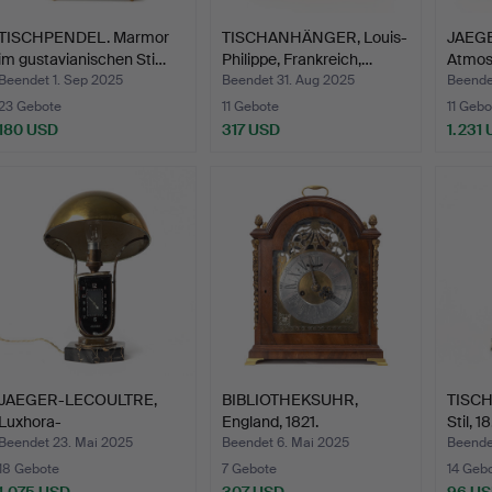
TISCHPENDEL. Marmor
TISCHANHÄNGER, Louis-
JAEG
im gustavianischen Sti…
Philippe, Frankreich,…
Atmos
Messi
Beendet 1. Sep 2025
Beendet 31. Aug 2025
Beende
23 Gebote
11 Gebote
11 Gebo
180 USD
317 USD
1.231
JAEGER-LECOULTRE,
BIBLIOTHEKSUHR,
TISCH
Luxhora-
England, 1821.
Stil, 1
Tischlampe/Tisch…
Beendet 23. Mai 2025
Beendet 6. Mai 2025
Beende
18 Gebote
7 Gebote
14 Geb
1.075 USD
307 USD
96 U