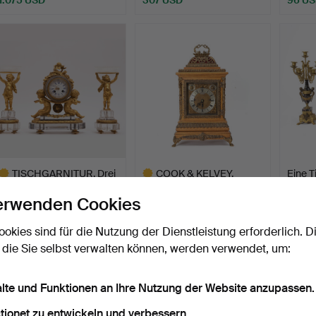
TISCHGARNITUR. Drei
COOK & KELVEY,
Eine T
Stücke, Kristall und v…
Kalkutta, Tischuhr aus
Jahrh
erwenden Cookies
dem …
Beendet 13. Apr 2025
Beendet 15. Feb 2025
Beende
46 Gebote
8 Gebote
18 Geb
ookies sind für die Nutzung der Dienstleistung erforderlich. D
3.590 USD
1.582 USD
464 
 die Sie selbst verwalten können, werden verwendet, um:
usgewähltes
Ausgewähltes
bjekt
Objekt
alte und Funktionen an Ihre Nutzung der Website anzupassen.
tionet zu entwickeln und verbessern.