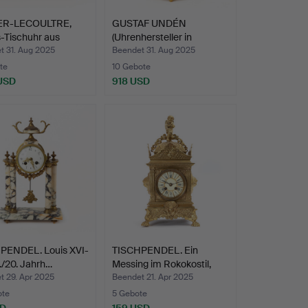
ER-LECOULTRE,
GUSTAF UNDÉN
-Tischuhr aus
(Uhrenhersteller in
…
Stockholm…
t 31. Aug 2025
Beendet 31. Aug 2025
te
10 Gebote
 USD
918 USD
PENDEL. Louis XVI-
TISCHPENDEL. Ein
8./20. Jahrh…
Messing im Rokokostil,
18…
t 29. Apr 2025
Beendet 21. Apr 2025
ote
5 Gebote
SD
159 USD