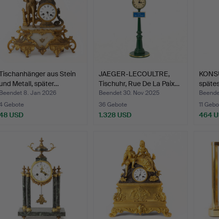
Tischanhänger aus Stein
JAEGER-LECOULTRE,
KONSUL
und Metall, später…
Tischuhr, Rue De La Paix…
spätes
Beendet 8. Jan 2026
Beendet 30. Nov 2025
Beendet
4 Gebote
36 Gebote
11 Gebo
48 USD
1.328 USD
464 