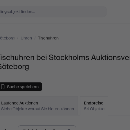
Göteborg
/
Uhren
/
Tischuhren
ischuhren bei Stockholms Auktionsve
Göteborg
Suche speichern
Laufende Auktionen
Endpreise
Siehe Objekte worauf Sie bieten können
84 Objekte
ndpreise