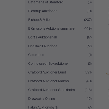
Batemans of Stamford
(6)
Bidstrup Auktioner
(10)
Bishop & Miller
(207)
Björnssons Auktionskammare
(149)
Borås Auktionshall
(17)
Chalkwell Auctions
(77)
Colombos
(1)
Connoisseur Bokauktioner
(3)
Crafoord Auktioner Lund
(391)
Crafoord Auktioner Malmö
(40)
Crafoord Auktioner Stockholm
(218)
Dreweatts Online
(15)
Falun Auktionsbyrå
(7)