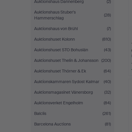
Auktionshaus Dannenberg
(2)
Auktionshaus Stuber's
(28)
Hammerschlag
Auktionshaus von Brühl
(7)
Auktionshuset Kolonn
(810)
Auktionshuset STO Bohuslän
(43)
Auktionshuset Thelin & Johansson
(200)
Auktionshuset Thörner & Ek
(64)
Auktionskammaren Sydost Kalmar
(40)
Auktionsmagasinet Vänersborg
(32)
Auktionsverket Engelholm
(84)
Balclis
(261)
Barcelona Auctions
(81)