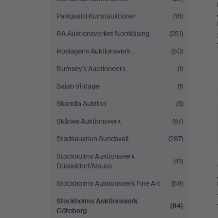
Palsgaard Kunstauktioner
(18)
RA Auktionsverket Norrköping
(251)
Roslagens Auktionsverk
(50)
Rumsey’s Auctioneers
(1)
Sajab Vintage
(1)
Skandia Auktion
(3)
Skånes Auktionsverk
(97)
Stadsauktion Sundsvall
(287)
Stockholms Auktionsverk
(41)
Düsseldorf/Neuss
Stockholms Auktionsverk Fine Art
(68)
Stockholms Auktionsverk
(84)
Göteborg