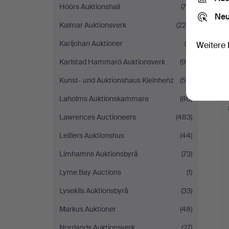
Höörs Auktionshall
(79)
Neu
Kalmar Auktionsverk
(225)
Karljohan Auktioner
(5)
Weitere 
Karlstad Hammarö Auktionsverk
(94)
Kunst- und Auktionshaus Kleinhenz
(55)
Laholms Auktionskammare
(80)
Lawrences Auctioneers
(483)
Leiflers Auktionshus
(44)
Limhamns Auktionsbyrå
(73)
Lyme Bay Auctions
(1)
Lysekils Auktionsbyrå
(33)
Markus Auktioner
(48)
Norrlands Auktionsverk
(27)