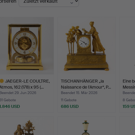
ortieren
JAEGER-LE COULTRE,
TISCHANHÄNGER „la
Eine b
Atmos, 162 (178) x 95 (…
Naissance de l'Amour“, P…
Messi
Beendet 29. Jun 2026
Beendet 15. Mär 2026
Beende
31 Gebote
11 Gebote
8 Gebo
1.846 USD
686 USD
159 U
usgewähltes
bjekt