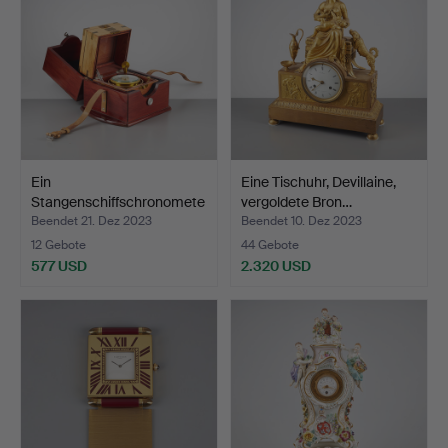
Ein
Eine Tischuhr, Devillaine,
Stangenschiffschronomete
vergoldete Bron…
r aus Messing,…
Beendet 21. Dez 2023
Beendet 10. Dez 2023
12 Gebote
44 Gebote
577 USD
2.320 USD