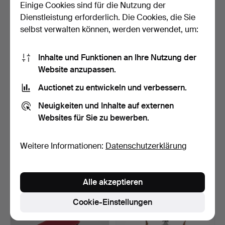
Einige Cookies sind für die Nutzung der
7 Gebote
20 Gebote
Dienstleistung erforderlich. Die Cookies, die Sie
346 USD
189 USD
selbst verwalten können, werden verwendet, um:
Inhalte und Funktionen an Ihre Nutzung der
Website anzupassen.
Auctionet zu entwickeln und verbessern.
Neuigkeiten und Inhalte auf externen
Websites für Sie zu bewerben.
Weitere Informationen:
Datenschutzerklärung
TISCHUHR, Marmor,
BORDSUR &
Messing, Baije à Mouron.
KANDELABER-PAAR, 1.
Hälfte 20. J…
Beendet 3. Feb 2023
Beendet 7. Okt 2022
16 Gebote
8 Gebote
Alle akzeptieren
147 USD
171 USD
Cookie-Einstellungen