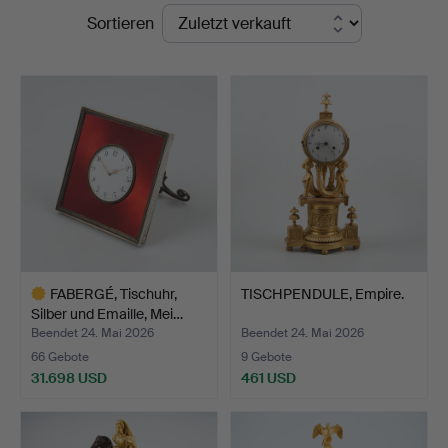
Endpreise
Sortieren
FABERGÉ, Tischuhr,
TISCHPENDULE, Empire.
Silber und Emaille, Mei…
Beendet 24. Mai 2026
Beendet 24. Mai 2026
66 Gebote
9 Gebote
31.698 USD
461 USD
Ausgewähltes
Objekt