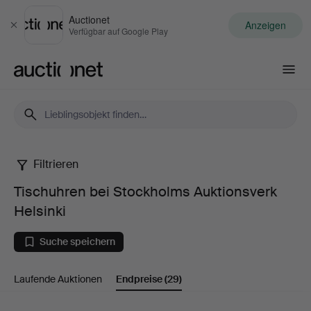
Auctionet
Anzeigen
Schließen
Verfügbar auf Google Play
Auctionet.com
Filtrieren
Tischuhren
Tischuhren bei Stockholms Auktionsverk
bei
Helsinki
Stockholms
Suche speichern
Auktionsverk
Laufende Auktionen
Endpreise
(29)
Helsinki