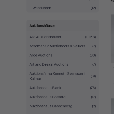
S
Wanduhren
(12)
Auktionshäuser
Alle Auktionshäuser
(11.168)
Acreman St Auctioneers & Valuers
(7)
Arce Auctions
(30)
Art and Design Auctions
(7)
Auktionsfirma Kenneth Svensson i
(31)
Kalmar
Auktionshaus Blank
(76)
Auktionshaus Bossard
(17)
Auktionshaus Dannenberg
(2)