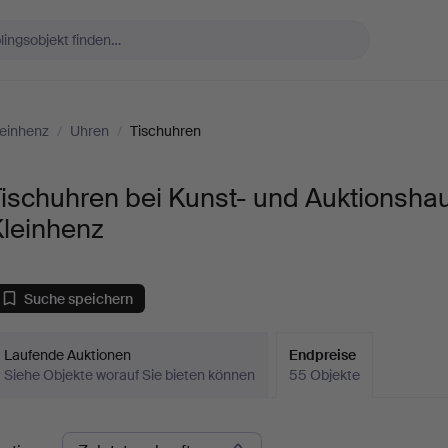
leinhenz
/
Uhren
/
Tischuhren
ischuhren bei Kunst- und Auktionsha
Kleinhenz
Suche speichern
Laufende Auktionen
Endpreise
Siehe Objekte worauf Sie bieten können
55 Objekte
ndpreise