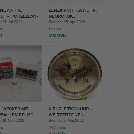
NE ANTIKE
LENZKIRCH TISCHUHR,
HUHR, PORZELLAN-
NEOROKOKO,
ST…
NUSSBAUM, T…
 21. Jul 2024
Beendet 25. Apr 2024
te
1 Gebot
D
202 USD
L WECKER MIT
KIENZLE TISCHUHR -
ZAHLEN RP-160.
WELTZEITZONEN -
MESSING…
t 18. Sep 2023
Beendet 5. Mär 2023
te
24 Gebote
D
219 USD