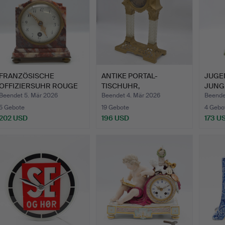
FRANZÖSISCHE
ANTIKE PORTAL-
JUGE
OFFIZIERSUHR ROUGE
TISCHUHR,
JUNG
DE LANGEDO…
BRONZEGHÄUSE
KER…
Beendet 5. Mär 2026
Beendet 4. Mär 2026
Beende
(MESS…
5 Gebote
19 Gebote
4 Gebo
202 USD
196 USD
173 U