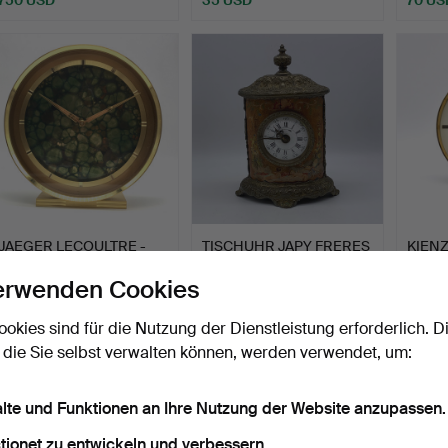
JAEGER LECOULTRE -
TISCHUHR JAPY FRERES
KIENZ
80ER JAHRE -
- MOTIV ENGEL -
1960-
erwenden Cookies
ELEKTRONIS…
WECKE…
AU…
Beendet 3. Feb 2023
Beendet 19. Nov 2022
Beende
5 Gebote
5 Gebote
1 Gebot
ookies sind für die Nutzung der Dienstleistung erforderlich. D
404 USD
404 USD
35 U
 die Sie selbst verwalten können, werden verwendet, um:
alte und Funktionen an Ihre Nutzung der Website anzupassen.
tionet zu entwickeln und verbessern.