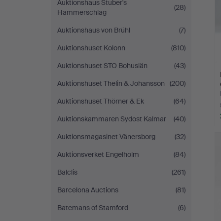
Auktionshaus Stuber's
(28)
Hammerschlag
Auktionshaus von Brühl
(7)
Auktionshuset Kolonn
(810)
Auktionshuset STO Bohuslän
(43)
Auktionshuset Thelin & Johansson
(200)
Auktionshuset Thörner & Ek
(64)
Auktionskammaren Sydost Kalmar
(40)
Auktionsmagasinet Vänersborg
(32)
Auktionsverket Engelholm
(84)
Balclis
(261)
Barcelona Auctions
(81)
Batemans of Stamford
(6)