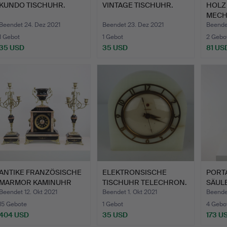
KUNDO TISCHUHR.
VINTAGE TISCHUHR.
HOLZ
MECH
Beendet 24. Dez 2021
Beendet 23. Dez 2021
Beende
1 Gebot
1 Gebot
2 Gebo
35 USD
35 USD
81 US
ANTIKE FRANZÖSISCHE
ELEKTRONSISCHE
PORT
MARMOR KAMINUHR
TISCHUHR TELECHRON.
SÄULE
PENDEL…
Beendet 12. Okt 2021
Beendet 1. Okt 2021
Beende
15 Gebote
1 Gebot
4 Gebo
404 USD
35 USD
173 U