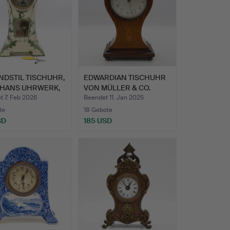
NDSTIL TISCHUHR,
EDWARDIAN TISCHUHR
HANS UHRWERK,
VON MÜLLER & CO.
UHRENF…
t 7. Feb 2026
Beendet 11. Jan 2025
te
18 Gebote
SD
185 USD