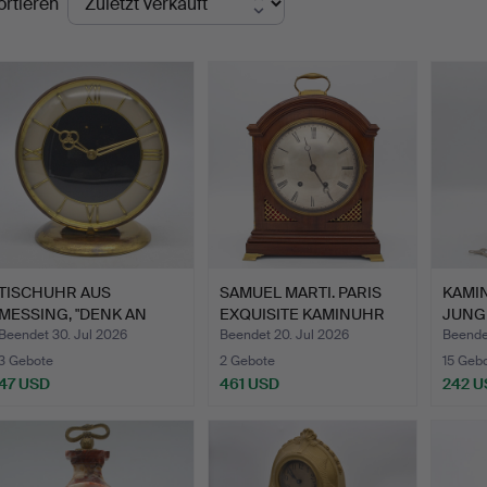
ortieren
TISCHUHR AUS
SAMUEL MARTI. PARIS
KAMI
MESSING, "DENK AN
EXQUISITE KAMINUHR
JUNG
WENK" GRAVI…
IM …
MAHA
Beendet 30. Jul 2026
Beendet 20. Jul 2026
Beendet
3 Gebote
2 Gebote
15 Geb
47 USD
461 USD
242 U