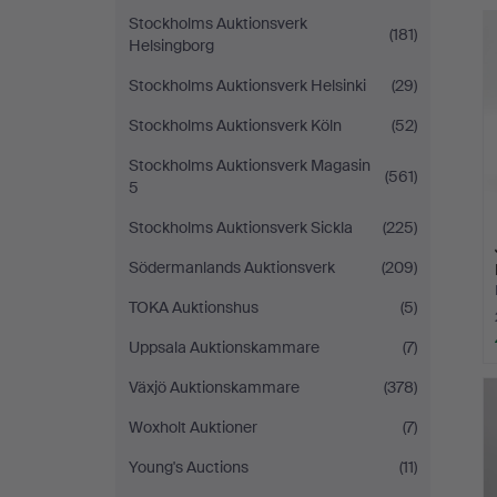
Stockholms Auktionsverk
(181)
Helsingborg
Stockholms Auktionsverk Helsinki
(29)
Stockholms Auktionsverk Köln
(52)
Stockholms Auktionsverk Magasin
(561)
5
Stockholms Auktionsverk Sickla
(225)
Södermanlands Auktionsverk
(209)
TOKA Auktionshus
(5)
Uppsala Auktionskammare
(7)
Växjö Auktionskammare
(378)
Woxholt Auktioner
(7)
Young's Auctions
(11)