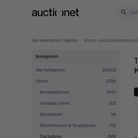
Auctionet.com
Alle beendeten Objekte
/
Kunst- und Auktionshaus K
Tischuhren
Kategorien
T
bei
Alle Kategorien
(9.852)
Uhren
(709)
Kunst-
Armbanduhren
(541)
und
Sonstige Uhren
(22)
Auktionshaus
Standuhren
(4)
Taschenuhren & Stoppuhren
(75)
Kleinhenz
E
Tischuhren
(55)