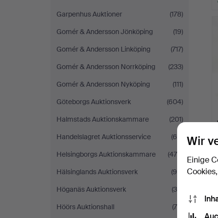
Garpenhus Auktioner
(178)
Gomér & Andersson Jönköping
(19)
Gomér & Andersson Linköping
(717)
Gomér & Andersson Norrköping
(233)
Gomér & Andersson Nyköping
(111)
Göteborgs Auktionsverk
(604)
Halmstads Auktionskammare
(201)
Handelslagret Auktionsservice
(60)
Wir v
Helsingborgs Auktionskammare
(475)
Einige C
Cookies,
Hälsinglands Auktionsverk
(95)
Höganäs Auktionsverk
(35)
Inh
Höörs Auktionshall
(79)
Auc