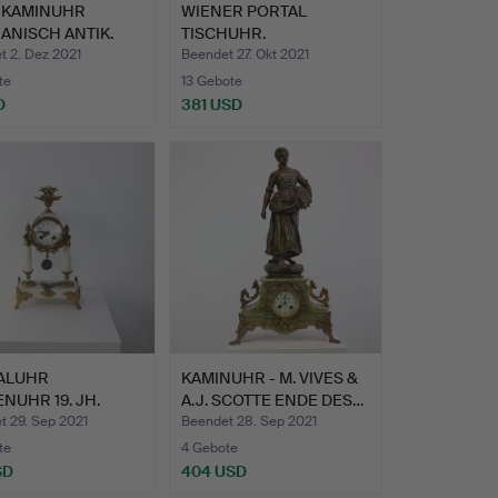
 KAMINUHR
WIENER PORTAL
ANISCH ANTIK.
TISCHUHR.
t 2. Dez 2021
Beendet 27. Okt 2021
te
13 Gebote
D
381 USD
ALUHR
KAMINUHR - M. VIVES &
NUHR 19. JH.
A.J. SCOTTE ENDE DES…
t 29. Sep 2021
Beendet 28. Sep 2021
te
4 Gebote
SD
404 USD