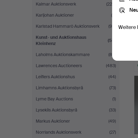
Kalmar Auktionsverk
(225)
Neu
Karljohan Auktioner
(5)
Karlstad Hammarö Auktionsverk
(94)
Weitere 
Kunst- und Auktionshaus
(55)
Kleinhenz
Laholms Auktionskammare
(80)
Lawrences Auctioneers
(483)
Leiflers Auktionshus
(44)
Limhamns Auktionsbyrå
(73)
Lyme Bay Auctions
(1)
Lysekils Auktionsbyrå
(33)
Markus Auktioner
(49)
Norrlands Auktionsverk
(27)