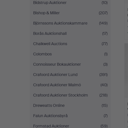
Bidstrup Auktioner
(10)
Bishop & Miller
(207)
Björnssons Auktionskammare
(149)
Borås Auktionshall
(17)
Chalkwell Auctions
(77)
Colombos
(1)
Connoisseur Bokauktioner
(3)
Crafoord Auktioner Lund
(391)
Crafoord Auktioner Malmö
(40)
Crafoord Auktioner Stockholm
(218)
Dreweatts Online
(15)
Falun Auktionsbyrå
(7)
Formstad Auktioner
(59)