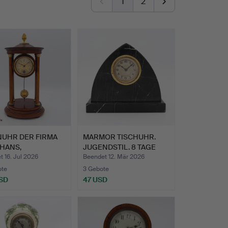
1
2
NUHR DER FIRMA
MARMOR TISCHUHR.
HANS,
JUGENDSTIL. 8 TAGE
GONIFARBE…
WERK, …
 16. Jul 2026
Beendet 12. Mär 2026
ote
3 Gebote
SD
47 USD