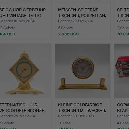
SE OG HØR WERBEUHR
MEISSEN, SELTERNE
SELTE
UHR VINTAGE RETRO
TISCHUHR, PORZELLAN,
TISC
DÄNEM…
HAN…
UND 
Beendet 10. Nov 2024
Beendet 29. Okt 2024
Beendet
13 Gebote
6 Gebote
2 Gebo
104 USD
2.536 USD
70 US
ETERNA TISCHUHR,
KLEINE GOLDFARBIGE
COPA
VERGOLDETE BRONZE,
TISCHUHR MIT WECKER.
KLAPP
EMAILL…
Beendet 25. Mär 2024
Beendet 30. Dez 2023
Beende
5 Gebote
1 Gebot
4 Gebo
750 USD
35 USD
70 US