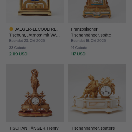
JAEGER-LECOULTRE.
Französischer
Tischuhr, „Atmos“ mit WA…
Tischanhänger, späte
Hälfte …
Beendet 23. Okt 2025
Beendet 16. Okt 2025
33 Gebote
14 Gebote
2.119 USD
117 USD
Ausgewähltes
Objekt
TISCHANHÄNGER, Henry
Tischanhänger, spätere