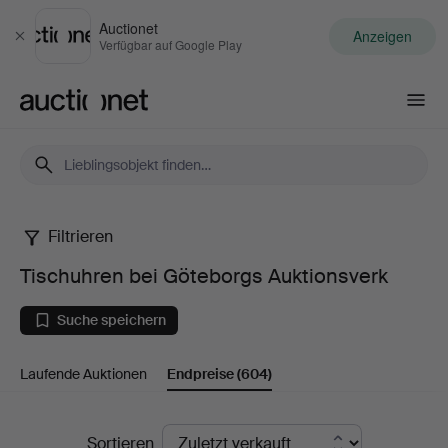
Auctionet
Anzeigen
Schließen
Verfügbar auf Google Play
Auctionet.com
Filtrieren
Tischuhren
Tischuhren bei Göteborgs Auktionsverk
bei
Suche speichern
Göteborgs
Laufende Auktionen
Endpreise
(604)
Auktionsverk
Endpreise
Sortieren