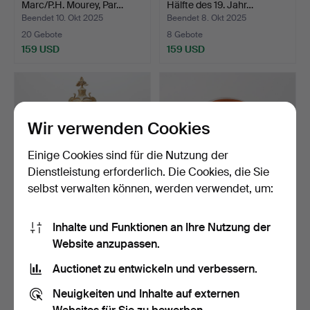
Marc/P.H. Mourey, Par…
Hälfte des 19. Jahr…
Beendet 10. Okt 2025
Beendet 8. Okt 2025
20 Gebote
8 Gebote
159 USD
159 USD
Wir verwenden Cookies
Einige Cookies sind für die Nutzung der
Dienstleistung erforderlich. Die Cookies, die Sie
selbst verwalten können, werden verwendet, um:
Tischanhänger im Neo-
Eine Tischuhr der
Inhalte und Funktionen an Ihre Nutzung der
Rokoko-Stil, 18./20. …
1930er/40er Jahre.
Website anzupassen.
Beendet 21. Sep 2025
Beendet 16. Sep 2025
6 Gebote
2 Gebote
Auctionet zu entwickeln und verbessern.
127 USD
43 USD
Neuigkeiten und Inhalte auf externen