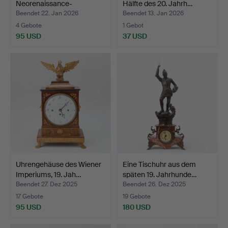
Neorenaissance-
Hälfte des 20. Jahrh…
Spieluhr/Tisc…
Beendet 22. Jan 2026
Beendet 13. Jan 2026
4 Gebote
1 Gebot
95 USD
37 USD
Uhrengehäuse des Wiener
Eine Tischuhr aus dem
Imperiums, 19. Jah…
späten 19. Jahrhunde…
Beendet 27. Dez 2025
Beendet 26. Dez 2025
17 Gebote
19 Gebote
95 USD
180 USD