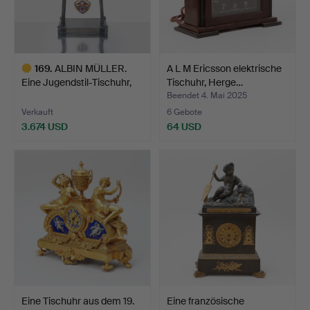
169
.
ALBIN MÜLLER.
A L M Ericsson elektrische
Eine Jugendstil-Tischuhr,
Tischuhr, Herge…
fr…
Beendet 4. Mai 2025
Verkauft
6 Gebote
3.674 USD
64 USD
Ausgewähltes
Objekt
Eine Tischuhr aus dem 19.
Eine französische