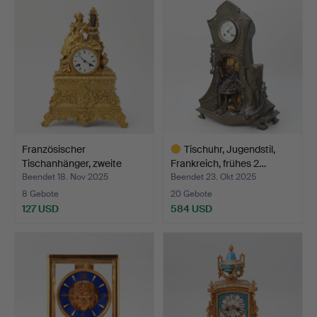
Französischer
Tischuhr, Jugendstil,
Tischanhänger, zweite
Frankreich, frühes 2…
Hälfte…
Beendet 18. Nov 2025
Beendet 23. Okt 2025
8 Gebote
20 Gebote
127 USD
584 USD
Ausgewähltes
Objekt