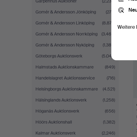
Garpenhus Auktioner
(2.236)
Neu
Gomér & Andersson Jönköping
(278)
Gomér & Andersson Linköping
(8.874)
Weitere 
Gomér & Andersson Norrköping
(3.468)
Gomér & Andersson Nyköping
(1.384)
Göteborgs Auktionsverk
(5.043)
Halmstads Auktionskammare
(849)
Handelslagret Auktionsservice
(716)
Helsingborgs Auktionskammare
(4.521)
Hälsinglands Auktionsverk
(1.258)
Höganäs Auktionsverk
(656)
Höörs Auktionshall
(1.382)
Kalmar Auktionsverk
(2.246)