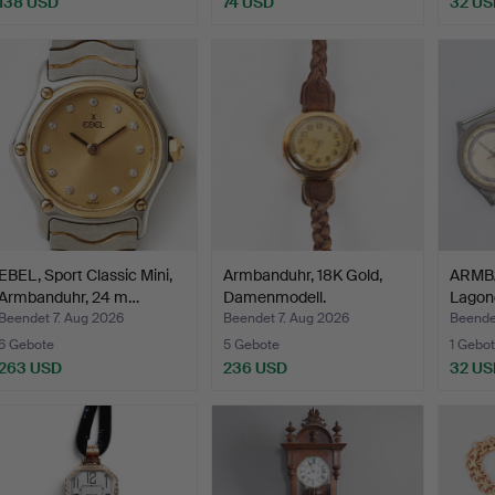
138 USD
74 USD
32 US
EBEL, Sport Classic Mini,
Armbanduhr, 18K Gold,
ARMBA
Armbanduhr, 24 m…
Damenmodell.
Lagon
Beendet 7. Aug 2026
Beendet 7. Aug 2026
Beende
6 Gebote
5 Gebote
1 Gebot
263 USD
236 USD
32 US