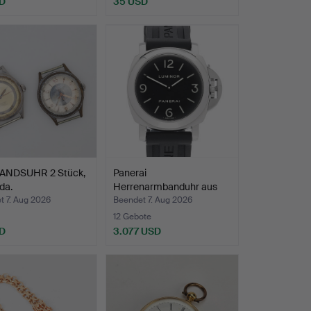
D
35 USD
NDSUHR 2 Stück,
Panerai
da.
Herrenarmbanduhr aus
Stahl, PAM001…
t 7. Aug 2026
Beendet 7. Aug 2026
12 Gebote
D
3.077 USD