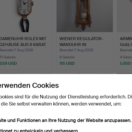
DAMENUHR ROLEX MIT
WIENER REGULATOR-
ARMBA
GEHÄUSE AUS 9 KARAT
WANDUHR IN
Gold,
GOL…
NUSSBAUM, 19. …
Beendet 7. Aug 2026
Beendet 7. Aug 2026
Beende
31 Gebote
6 Gebote
4 Gebo
639 USD
115 USD
1.055
erwenden Cookies
ookies sind für die Nutzung der Dienstleistung erforderlich. D
 die Sie selbst verwalten können, werden verwendet, um:
alte und Funktionen an Ihre Nutzung der Website anzupassen.
tionet zu entwickeln und verbessern.