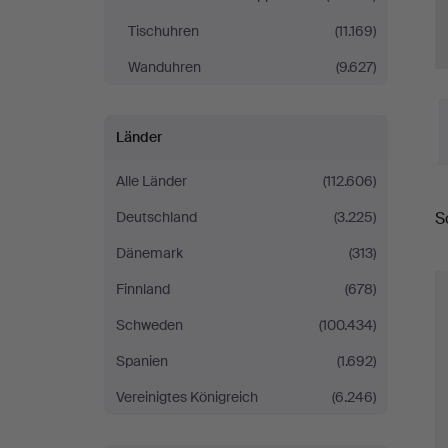
Tischuhren
(11.169)
Wanduhren
(9.627)
Länder
Alle Länder
(112.606)
E
S
Deutschland
(3.225)
Dänemark
(313)
Finnland
(678)
Schweden
(100.434)
Spanien
(1.692)
Vereinigtes Königreich
(6.246)