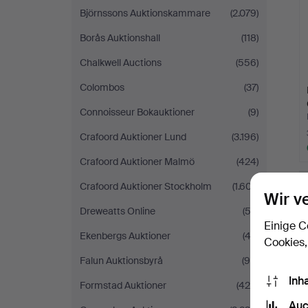
Björnssons Auktionskammare
(2.079)
Borås Auktionshall
(118)
Chalkwell Auctions
(556)
Colombos
(37)
Connoisseur Bokauktioner
(9)
Crafoord Auktioner Lund
(3.196)
Crafoord Auktioner Malmö
(424)
Crafoord Auktioner Stockholm
(1.607)
Wir v
Dreweatts Online
(52)
Einige C
Ekenbergs Auktioner
(42)
Cookies,
Falun Auktionsbyrå
(98)
Inh
Formstad Auktioner
(426)
Auc