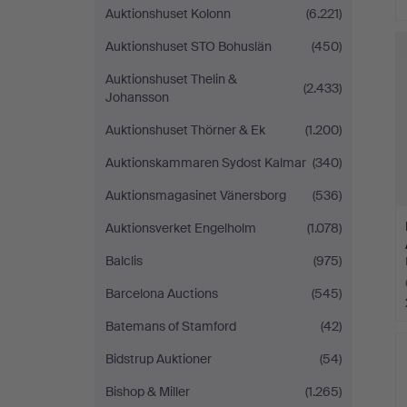
Auktionshuset Kolonn
(6.221)
Auktionshuset STO Bohuslän
(450)
Auktionshuset Thelin &
(2.433)
Johansson
Auktionshuset Thörner & Ek
(1.200)
Auktionskammaren Sydost Kalmar
(340)
Auktionsmagasinet Vänersborg
(536)
Auktionsverket Engelholm
(1.078)
Balclis
(975)
Barcelona Auctions
(545)
Batemans of Stamford
(42)
Bidstrup Auktioner
(54)
Bishop & Miller
(1.265)