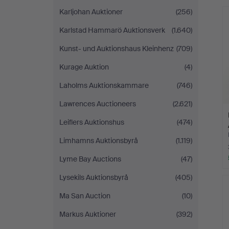
Karljohan Auktioner
(256)
Karlstad Hammarö Auktionsverk
(1.640)
Kunst- und Auktionshaus Kleinhenz
(709)
Kurage Auktion
(4)
Laholms Auktionskammare
(746)
Lawrences Auctioneers
(2.621)
Leiflers Auktionshus
(474)
Limhamns Auktionsbyrå
(1.119)
Lyme Bay Auctions
(47)
Lysekils Auktionsbyrå
(405)
Ma San Auction
(10)
Markus Auktioner
(392)