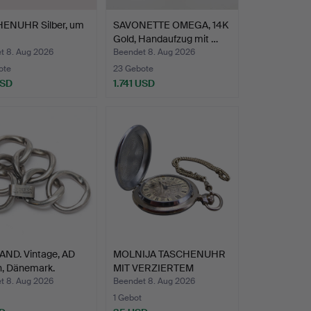
ENUHR Silber, um
SAVONETTE OMEGA, 14K
Gold, Handaufzug mit …
t 8. Aug 2026
Beendet 8. Aug 2026
ote
23 Gebote
USD
1.741 USD
ND. Vintage, AD
MOLNIJA TASCHENUHR
n, Dänemark.
MIT VERZIERTEM
ZIFFERNB…
t 8. Aug 2026
Beendet 8. Aug 2026
1 Gebot