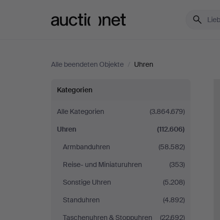
Auctionet.com
Alle beendeten Objekte
/
Uhren
Uhren
Kategorien
Alle Kategorien
(3.864.679)
Uhren
(112.606)
Armbanduhren
(58.582)
Reise- und Miniaturuhren
(353)
Sonstige Uhren
(5.208)
Standuhren
(4.892)
Taschenuhren & Stoppuhren
(22.692)