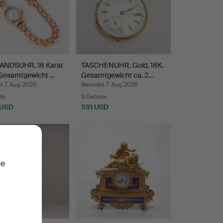
NDSUHR, 18 Karat
TASCHENUHR, Gold, 18K,
 Gesamtgewicht …
Gesamtgewicht ca. 2…
t 7. Aug 2026
Beendet 7. Aug 2026
te
3 Gebote
 USD
591 USD
ie