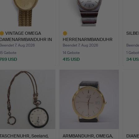
VINTAGE OMEGA
SILB
DAMENARMBANDUHR IN
HERRENARMBANDUHR
9 KARAT G…
OMEGA
Beendet 7. Aug 2026
Beendet 7. Aug 2026
Beende
CONSTELLATION
15 Gebote
14 Gebote
1 Gebot
MEGAS…
769 USD
415 USD
34 U
usgewähltes
Ausgewähltes
bjekt
Objekt
TASCHENUHR, Seeland,
ARMBANDUHR, OMEGA,
DIANE