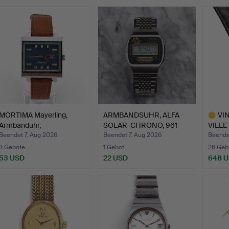
MORTIMA Mayerling,
ARMBANDSUHR, ALFA
VI
Armbanduhr,
SOLAR-CHRONO, 961-
VILLE
1960er/70er…
2030, …
DAME
Beendet 7. Aug 2026
Beendet 7. Aug 2026
Beende
3 Gebote
1 Gebot
26 Geb
53 USD
22 USD
648 
Ausgewä
Objekt