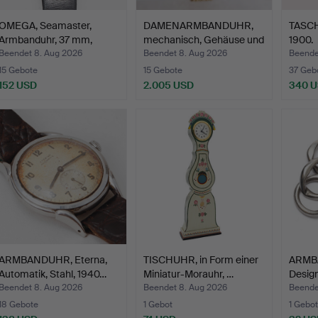
OMEGA, Seamaster,
DAMENARMBANDUHR,
TASCH
Armbanduhr, 37 mm,
mechanisch, Gehäuse und
1900.
Stahl.
A…
Beendet 8. Aug 2026
Beendet 8. Aug 2026
Beende
15 Gebote
15 Gebote
37 Geb
152 USD
2.005 USD
340 
ARMBANDUHR, Eterna,
TISCHUHR, in Form einer
ARMBA
Automatik, Stahl, 1940…
Miniatur-Morauhr, …
Desig
Beendet 8. Aug 2026
Beendet 8. Aug 2026
Beende
18 Gebote
1 Gebot
1 Gebot