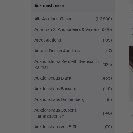
Auktionshäuser
Alle Auktionshäuser
(112.606)
Acreman St Auctioneers & Valuers
(260)
Arce Auctions
(109)
Art and Design Auctions
(17)
Auktionsfirma Kenneth Svensson i
(323)
Kalmar
Auktionshaus Blank
(455)
Auktionshaus Bossard
(145)
Auktionshaus Dannenberg
(6)
Auktionshaus Stuber's
(140)
Hammerschlag
Auktionshaus von Brühl
(79)