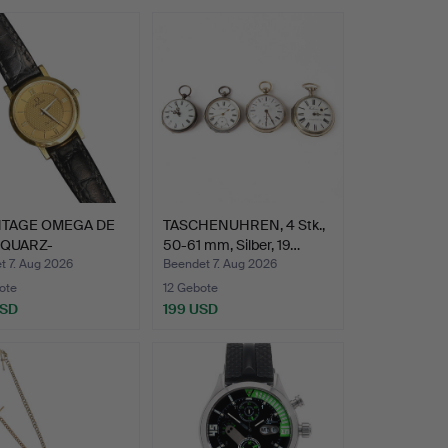
NTAGE OMEGA DE
TASCHENUHREN, 4 Stk.,
 QUARZ-
50-61 mm, Silber, 19…
NUHR IN 1…
t 7. Aug 2026
Beendet 7. Aug 2026
ote
12 Gebote
USD
199 USD
hltes