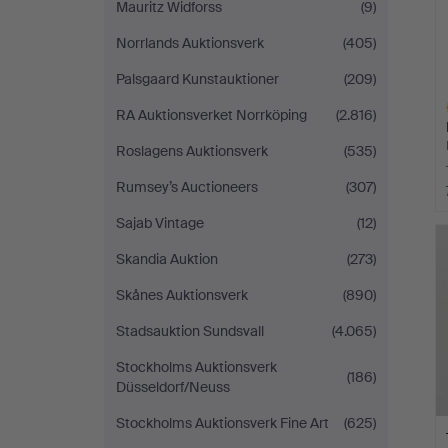
Mauritz Widforss
(9)
Norrlands Auktionsverk
(405)
Palsgaard Kunstauktioner
(209)
RA Auktionsverket Norrköping
(2.816)
Roslagens Auktionsverk
(535)
Rumsey’s Auctioneers
(307)
A
Sajab Vintage
(12)
O
Skandia Auktion
(273)
Skånes Auktionsverk
(890)
Stadsauktion Sundsvall
(4.065)
Stockholms Auktionsverk
(186)
Düsseldorf/Neuss
Stockholms Auktionsverk Fine Art
(625)