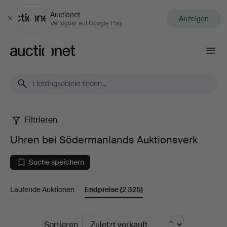
Auctionet
Anzeigen
Schließen
Verfügbar auf Google Play
Auctionet.com
Filtrieren
Uhren
Uhren bei Södermanlands Auktionsverk
bei
Suche speichern
Södermanlands
Laufende Auktionen
Endpreise
(2 325)
Auktionsverk
Endpreise
Sortieren