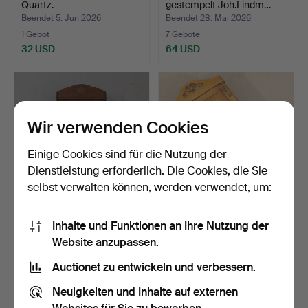
Quartz.
gestempelt Joh.Lindm…
Beendet 5. Jun 2026
Beendet 28. Mai 2026
1 Gebot
7 Gebote
32 USD
64 USD
Wir verwenden Cookies
Einige Cookies sind für die Nutzung der
Dienstleistung erforderlich. Die Cookies, die Sie
selbst verwalten können, werden verwendet, um:
WANDUHR, erste Hälfte
WANDUHR, Wehrle
Inhalte und Funktionen an Ihre Nutzung der
des 20. Jahrhunderts.
Silentomatic, Mitte des 20…
Website anzupassen.
Beendet 28. Mai 2026
Beendet 26. Mai 2026
3 Gebote
1 Gebot
Auctionet zu entwickeln und verbessern.
44 USD
32 USD
Neuigkeiten und Inhalte auf externen