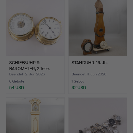
SCHIFFSUHR &
STANDUHR, 19. Jh.
BAROMETER, 2 Teile,
Schatz, M…
Beendet 12. Jun 2026
Beendet 11. Jun 2026
6 Gebote
1 Gebot
54 USD
32 USD