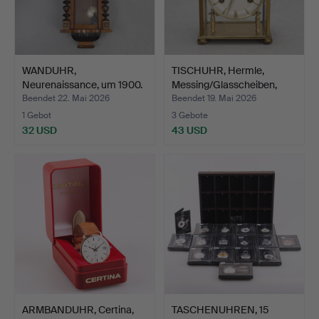
WANDUHR,
TISCHUHR, Hermle,
Neurenaissance, um 1900.
Messing/Glasscheiben,
De…
Beendet 22. Mai 2026
Beendet 19. Mai 2026
1 Gebot
3 Gebote
32 USD
43 USD
ARMBANDUHR, Certina,
TASCHENUHREN, 15