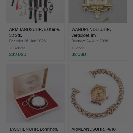
ARMBANDSUHR, Batterie,
WANDPENDELUHR,
32 Stk.
vergoldet, im
gustavianisch…
Beendet 26. Jun 2026
Beendet 24. Jun 2026
13 Gebote
1 Gebot
233 USD
32 USD
TASCHENUHR, Longines,
ARMBANDSUHR, 14/18