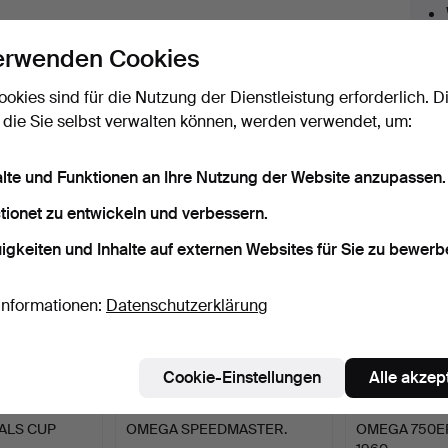
licken Sie oben auf
“Suche speichern”
, um eine
erwenden Cookies
ail zu erhalten, sobald dieses Objekt
ereingekommen ist.
ookies sind für die Nutzung der Dienstleistung erforderlich. D
 die Sie selbst verwalten können, werden verwendet, um:
 Archiv, die mit Ihrer Suche übereinsti
alte und Funktionen an Ihre Nutzung der Website anzupassen.
tionet zu entwickeln und verbessern.
igkeiten und Inhalte auf externen Websites für Sie zu bewerb
Informationen:
Datenschutzerklärung
Cookie-Einstellungen
Alle akzep
ALS CUP
OMEGA SPEEDMASTER.
OMEGA 750E