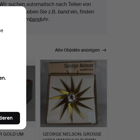
Wir suchen automatisch nach Teilen von
Begriffen. Geben Sie z.B.
band
ein, finden
wir auch
Arm
band
uhr
.
ie
mmen.
Alle Objekte anzeigen
en.
tieren
R GOLD UM
GEORGE NELSON. GROSSE