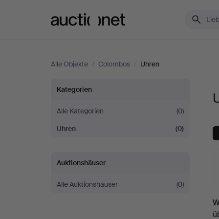
Auctionet.com
Alle Objekte
/
Colombos
/
Uhren
Uhren
Kategorien
bei
Alle Kategorien
(0)
Uhren
(0)
Colombos
Auktionshäuser
Alle Auktionshäuser
(0)
L
W
A
ü