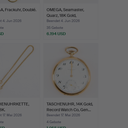
, Frackuhr, Doublé.
OMEGA, Seamaster,
Quarz, 18K Gold,
Armband…
t 4. Jun 2026
Beendet 4. Jun 2026
ote
35 Gebote
SD
6.194 USD
HENUHRKETTE,
TASCHENUHR, 14K Gold,
8K.
Record Watch Co, Gen…
 17. Mai 2026
Beendet 17. Mai 2026
ote
4 Gebote
USD
1.055 USD