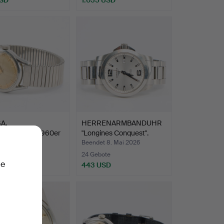
A,
HERRENARMBANDUHR
armbanduhr, 1960er
"Longines Conquest".
 17. Mai 2026
Beendet 8. Mai 2026
ote
24 Gebote
ie
USD
443 USD