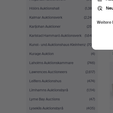
Neu
Höörs Auktionshall
(1.382)
Kalmar Auktionsverk
(2.246)
Weitere 
Karljohan Auktioner
(256)
Karlstad Hammarö Auktionsverk
(1.640)
Kunst- und Auktionshaus Kleinhenz
(709)
Kurage Auktion
(4)
Laholms Auktionskammare
(746)
Lawrences Auctioneers
(2.617)
Leiflers Auktionshus
(474)
Limhamns Auktionsbyrå
(1.114)
Lyme Bay Auctions
(47)
Lysekils Auktionsbyrå
(405)