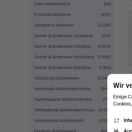
Falun Auktionsbyrå
(94)
Formstad Auktioner
(425)
Garpenhus Auktioner
(2.236)
Gomér & Andersson Jönköping
(276)
Gomér & Andersson Linköping
(8.876)
Gomér & Andersson Norrköping
(3.468)
Gomér & Andersson Nyköping
(1.382)
Göteborgs Auktionsverk
(5.040)
Wir v
Halmstads Auktionskammare
(849)
Einige C
Handelslagret Auktionsservice
(715)
Cookies,
Helsingborgs Auktionskammare
(4.519)
Inh
Hälsinglands Auktionsverk
(1.258)
Auc
Höganäs Auktionsverk
(656)