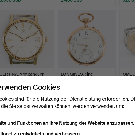
CERTINA, Armbanduhr,
LONGINES, eine
OMEG
"Blue Ribbon", zweite…
Taschenuhr aus 14 Karat
Stahl
erwenden Cookies
Gol…
Jahre.
Beendet 17. Mai 2026
Beendet 17. Mai 2026
Beendet
9 Gebote
10 Gebote
10 Geb
ookies sind für die Nutzung der Dienstleistung erforderlich. D
74 USD
1.176 USD
254 
 die Sie selbst verwalten können, werden verwendet, um:
alte und Funktionen an Ihre Nutzung der Website anzupassen.
tionet zu entwickeln und verbessern.