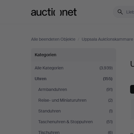
Auctionet.com
Alle beendeten Objekte
/
Uppsala Auktionskammare
Uhren
Kategorien
bei
Alle Kategorien
(3.939)
Uhren
(155)
Uppsala
Armbanduhren
(91)
Auktionskammare
Reise- und Miniaturuhren
(2)
Standuhren
(1)
Taschenuhren & Stoppuhren
(51)
E
Tischuhren
(6)