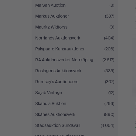
Ma San Auction
(8)
Markus Auktioner
(387)
Mauritz Widforss
(9)
Norrlands Auktionsverk
(404)
Palsgaard Kunstauktioner
(206)
RA Auktionsverket Norrköping
(2.817)
Roslagens Auktionsverk
(535)
Rumsey’s Auctioneers
(307)
Sajab Vintage
(12)
Skandia Auktion
(266)
Skånes Auktionsverk
(890)
Stadsauktion Sundsvall
(4.064)