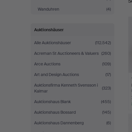
S
Wanduhren
(4)
Auktionshäuser
Alle Auktionshäuser
(112.542)
Acreman St Auctioneers & Valuers
(260)
Arce Auctions
(109)
Art and Design Auctions
(17)
Auktionsfirma Kenneth Svensson i
(323)
Kalmar
Auktionshaus Blank
(455)
Auktionshaus Bossard
(145)
Auktionshaus Dannenberg
(6)