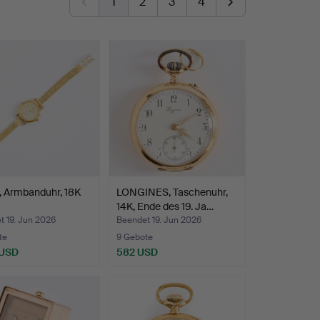
1
2
3
4
, Armbanduhr, 18K
LONGINES, Taschenuhr,
14K, Ende des 19. Ja…
t 19. Jun 2026
Beendet 19. Jun 2026
te
9 Gebote
 USD
582 USD