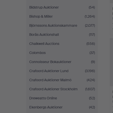
Bidstrup Auktioner
(54)
Bishop & Miller
(1.264)
Björnssons Auktionskammare
(2.077)
Borås Auktionshall
(117)
Chalkwell Auctions
(556)
Colombos
(37)
Connoisseur Bokauktioner
(9)
Crafoord Auktioner Lund
(3.196)
Crafoord Auktioner Malmö
(424)
Crafoord Auktioner Stockholm
(1.607)
Dreweatts Online
(52)
Ekenbergs Auktioner
(42)