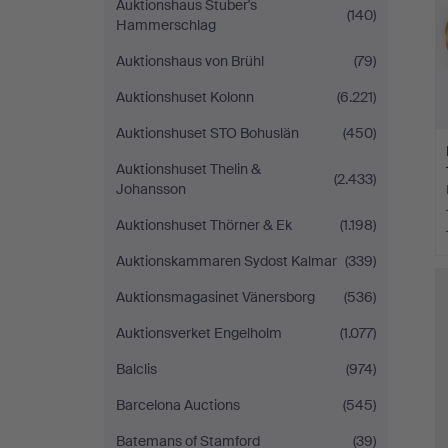
Auktionshaus Stuber's
(140)
Hammerschlag
Auktionshaus von Brühl
(79)
Auktionshuset Kolonn
(6.221)
Auktionshuset STO Bohuslän
(450)
Auktionshuset Thelin &
(2.433)
Johansson
Auktionshuset Thörner & Ek
(1.198)
Auktionskammaren Sydost Kalmar
(339)
Auktionsmagasinet Vänersborg
(536)
Auktionsverket Engelholm
(1.077)
Balclis
(974)
Barcelona Auctions
(545)
Batemans of Stamford
(39)