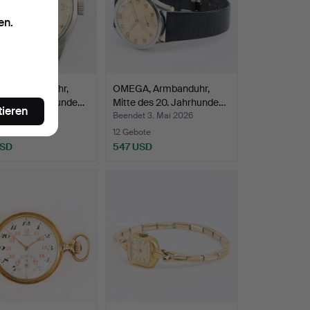
en.
, Armbanduhr,
OMEGA, Armbanduhr,
des 20. Jahrhunde…
Mitte des 20. Jahrhunde…
tieren
t 4. Mai 2026
Beendet 3. Mai 2026
ote
12 Gebote
USD
547 USD