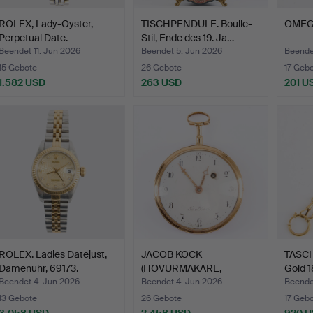
ROLEX, Lady-Oyster,
TISCHPENDULE. Boulle-
OMEGA
Perpetual Date.
Stil, Ende des 19. Ja…
Beendet 11. Jun 2026
Beendet 5. Jun 2026
Beende
15 Gebote
26 Gebote
17 Geb
1.582 USD
263 USD
201 U
ROLEX. Ladies Datejust,
JACOB KOCK
TASC
Damenuhr, 69173.
(HOVURMAKARE,
Gold 1
VERKSAM I STOCKHO…
Beendet 4. Jun 2026
Beendet 4. Jun 2026
Beendet
13 Gebote
26 Gebote
17 Geb
3.058 USD
2.458 USD
920 