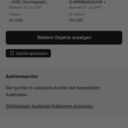
- 4129, Chronograph…
12 ARMBANDUHR +
TASC…
Beendet 23. Jul 2017
Beendet 10. Jul 2017
1 Gebot
10 Gebote
32 USD
69 USD
Weitere Objekte anzeigen
Suche speichern
Auktionsarchiv
Sie suchen in unserem Archiv der beendeten
Auktionen.
Stattdessen laufende Auktionen anzeigen.