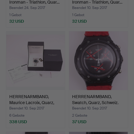
Ironman - Triathlon, Quar…
Ironman - Triathlon, Quar…
Beendet 24. Sep 2017
Beendet 10. Sep 2017
1 Gebot
1 Gebot
32 USD
32 USD
HERRENARMBAND,
HERRENARMBAND,
Maurice Lacroix, Quarz,
Swatch, Quarz, Schweiz.
Sch…
Beendet 10. Sep 2017
Beendet 10. Sep 2017
6 Gebote
2 Gebote
338 USD
37 USD