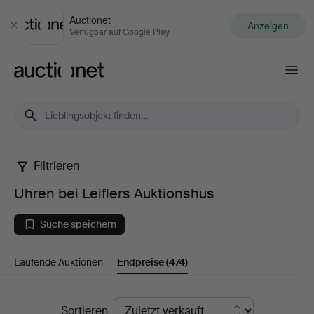
Auctionet
Anzeigen
Schließen
Verfügbar auf Google Play
Auctionet.com
Filtrieren
Uhren
Uhren bei Leiflers Auktionshus
bei
Suche speichern
Leiflers
Laufende Auktionen
Endpreise
(474)
Auktionshus
Endpreise
Sortieren