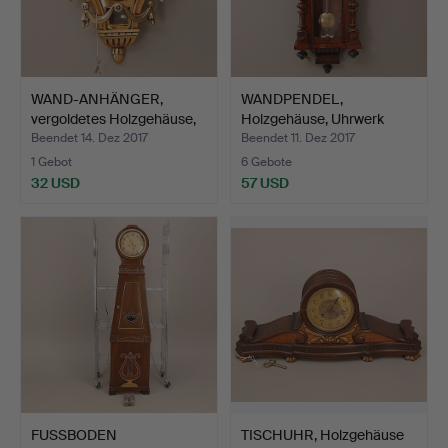
WAND-ANHÄNGER,
WANDPENDEL,
vergoldetes Holzgehäuse,
Holzgehäuse, Uhrwerk
19…
Junghans,…
Beendet 14. Dez 2017
Beendet 11. Dez 2017
1 Gebot
6 Gebote
32 USD
57 USD
FUSSBODEN
TISCHUHR, Holzgehäuse