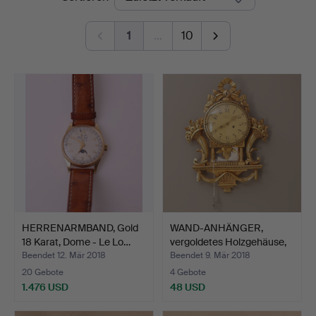
1
…
10
HERRENARMBAND, Gold
WAND-ANHÄNGER,
18 Karat, Dome - Le Lo…
vergoldetes Holzgehäuse,
"A…
Beendet 12. Mär 2018
Beendet 9. Mär 2018
20 Gebote
4 Gebote
1.476 USD
48 USD