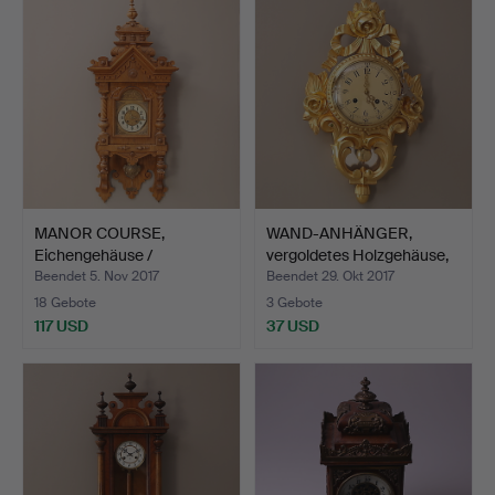
MANOR COURSE,
WAND-ANHÄNGER,
Eichengehäuse /
vergoldetes Holzgehäuse,
Eichenfurnie…
19…
Beendet 5. Nov 2017
Beendet 29. Okt 2017
18 Gebote
3 Gebote
117 USD
37 USD