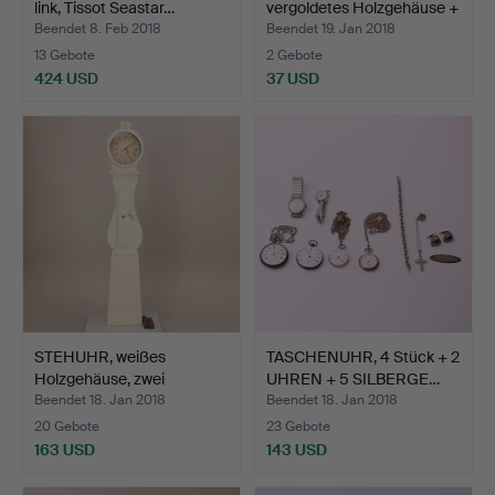
link, Tissot Seastar…
vergoldetes Holzgehäuse +
L…
Beendet 8. Feb 2018
Beendet 19. Jan 2018
13 Gebote
2 Gebote
424 USD
37 USD
STEHUHR, weißes
TASCHENUHR, 4 Stück + 2
Holzgehäuse, zwei
UHREN + 5 SILBERGE…
Lotschnü…
Beendet 18. Jan 2018
Beendet 18. Jan 2018
20 Gebote
23 Gebote
163 USD
143 USD