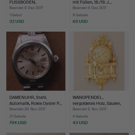
FUSSBODEN,
mit Füßen, 18./19. J…
Holzgehäuse, reliefie…
Beendet 9. Dez 2017
Beendet 9. Dez 2017
1 Gebot
9 Gebote
32 USD
69 USD
DAMENUHR, Stahl,
WANDPENDEL,
Automatik, Rolex Oyster P…
vergoldetes Holz, Säulen,
Spie…
Beendet 30. Nov 2017
Beendet 5. Nov 2017
21 Gebote
4 Gebote
794 USD
43 USD