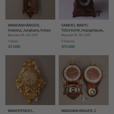
WANDANHÄNGER,
SAMUEL MARTI.
Holzetui, Junghans, frühes
TISCHUHR, Holzgehäuse,
2…
Metal…
Beendet 28. Okt 2017
Beendet 18. Okt 2017
1 Gebot
11 Gebote
32 USD
173 USD
WANDPENDEL,
WANDANHÄNGER, 2