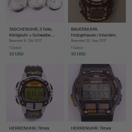
TASCHENUHR, 3 Teile,
BAUERNUHR,
Königsuhr + Schwalbe …
Holzgehäuse / Intarsien,
Ziffer…
Beendet 8. Okt 2017
Beendet 25. Sep 2017
1 Gebot
1 Gebot
32 USD
32 USD
HERRENUHR, Timex
HERRENUHR, Timex