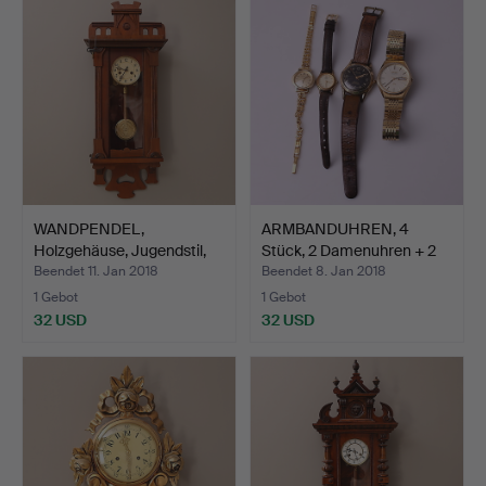
WANDPENDEL,
ARMBANDUHREN, 4
Holzgehäuse, Jugendstil,
Stück, 2 Damenuhren + 2
frühe…
He…
Beendet 11. Jan 2018
Beendet 8. Jan 2018
1 Gebot
1 Gebot
32 USD
32 USD