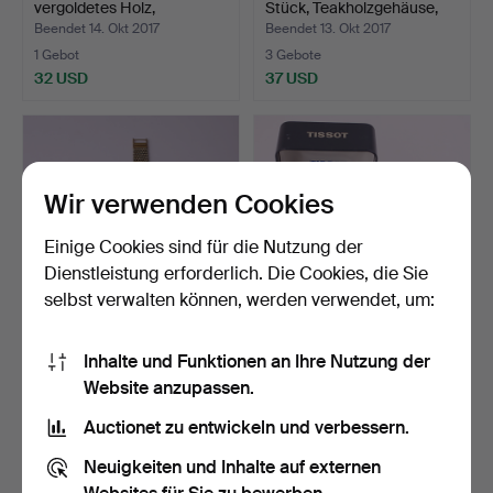
vergoldetes Holz,
Stück, Teakholzgehäuse,
Rosendekor, …
ve…
Beendet 14. Okt 2017
Beendet 13. Okt 2017
1 Gebot
3 Gebote
32 USD
37 USD
Wir verwenden Cookies
Einige Cookies sind für die Nutzung der
Dienstleistung erforderlich. Die Cookies, die Sie
selbst verwalten können, werden verwendet, um:
HERRENARMBANDSUR,
HERRENUHR, Gold 14k auf
Inhalte und Funktionen an Ihre Nutzung der
Gehäuse 14 Karat Gold au…
Stahl, Omega Seast…
Website anzupassen.
Beendet 12. Okt 2017
Beendet 12. Okt 2017
6 Gebote
23 Gebote
Auctionet zu entwickeln und verbessern.
53 USD
354 USD
Neuigkeiten und Inhalte auf externen