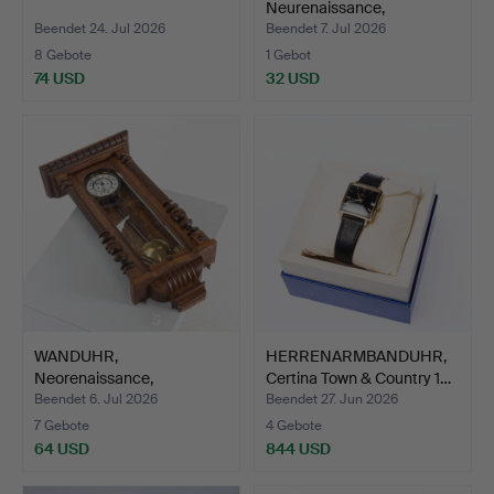
Neurenaissance,
Jahrhundertwend…
Beendet 24. Jul 2026
Beendet 7. Jul 2026
8 Gebote
1 Gebot
74 USD
32 USD
WANDUHR,
HERRENARMBANDUHR,
Neorenaissance,
Certina Town & Country 1…
Jahrhundertwende …
Beendet 6. Jul 2026
Beendet 27. Jun 2026
7 Gebote
4 Gebote
64 USD
844 USD