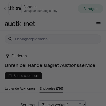
Auctionet
Anzeigen
Schließen
Verfügbar auf Google Play
Auctionet.com
Filtrieren
Uhren
Uhren bei Handelslagret Auktionsservice
bei
Suche speichern
Handelslagret
Laufende Auktionen
Endpreise
(716)
Auktionsservice
Endpreise
Sortieren