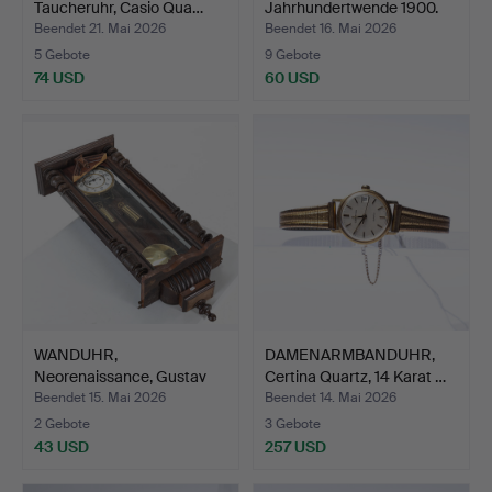
Taucheruhr, Casio Qua…
Jahrhundertwende 1900.
Beendet 21. Mai 2026
Beendet 16. Mai 2026
5 Gebote
9 Gebote
74 USD
60 USD
WANDUHR,
DAMENARMBANDUHR,
Neorenaissance, Gustav
Certina Quartz, 14 Karat …
Becker, Ja…
Beendet 15. Mai 2026
Beendet 14. Mai 2026
2 Gebote
3 Gebote
43 USD
257 USD