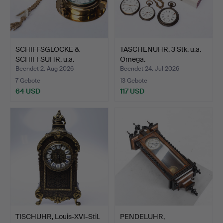
SCHIFFSGLOCKE &
TASCHENUHR, 3 Stk. u.a.
SCHIFFSUHR, u.a.
Omega.
Skultuna.
Beendet 2. Aug 2026
Beendet 24. Jul 2026
7 Gebote
13 Gebote
64 USD
117 USD
TISCHUHR, Louis-XVI-Stil.
PENDELUHR,