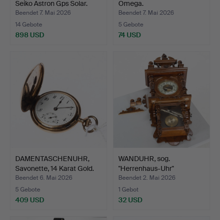
Seiko Astron Gps Solar.
Omega.
Beendet 7. Mai 2026
Beendet 7. Mai 2026
14 Gebote
5 Gebote
898 USD
74 USD
DAMENTASCHENUHR,
WANDUHR, sog.
Savonette, 14 Karat Gold.
"Herrenhaus-Uhr"
Neorenaissa…
Beendet 6. Mai 2026
Beendet 2. Mai 2026
5 Gebote
1 Gebot
409 USD
32 USD