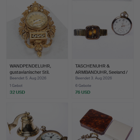
WANDPENDELUHR,
TASCHENUHR &
gustavianischer Stil.
ARMBANDUHR, Seeland /
Edox.
Beendet 5. Aug 2026
Beendet 3. Aug 2026
1 Gebot
6 Gebote
32 USD
76 USD