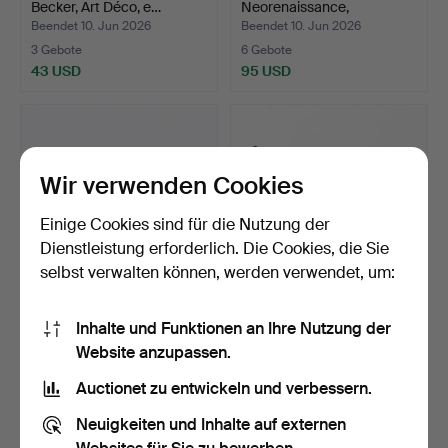
Becker, Art Déco, e…
Neorenaissance,
Jahrhundertwende …
Beendet 10. Jun 2026
Beendet 10. Jun 2026
3 Gebote
6 Gebote
43 USD
95 USD
Wir verwenden Cookies
Einige Cookies sind für die Nutzung der
Dienstleistung erforderlich. Die Cookies, die Sie
selbst verwalten können, werden verwendet, um:
TASCHENUHR, sog.
PENDELUHR,
Inhalte und Funktionen an Ihre Nutzung der
Damen-Taschenuhr, 14
Neurenaissance,
Website anzupassen.
Kara…
Jahrhundertwend…
Beendet 8. Jun 2026
Beendet 3. Jun 2026
5 Gebote
5 Gebote
Auctionet zu entwickeln und verbessern.
297 USD
53 USD
Neuigkeiten und Inhalte auf externen