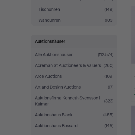
Tischuhren
(149)
Wanduhren
(103)
Auktionshäuser
Alle Auktionshäuser
(112.574)
Acreman St Auctioneers & Valuers
(260)
Arce Auctions
(109)
Art and Design Auctions
(17)
Auktionsfirma Kenneth Svensson i
(323)
Kalmar
Auktionshaus Blank
(455)
Auktionshaus Bossard
(145)