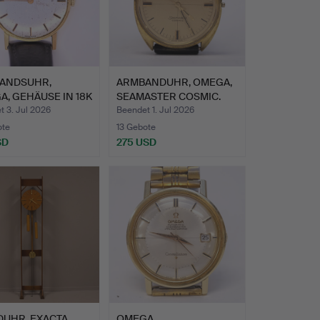
ANDSUHR,
ARMBANDUHR, OMEGA,
, GEHÄUSE IN 18K
SEAMASTER COSMIC.
.
 3. Jul 2026
Beendet 1. Jul 2026
ote
13 Gebote
SD
275 USD
UHR, EXACTA,
OMEGA.