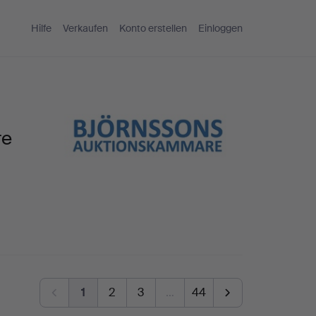
Hilfe
Verkaufen
Konto erstellen
Einloggen
re
1
2
3
…
44