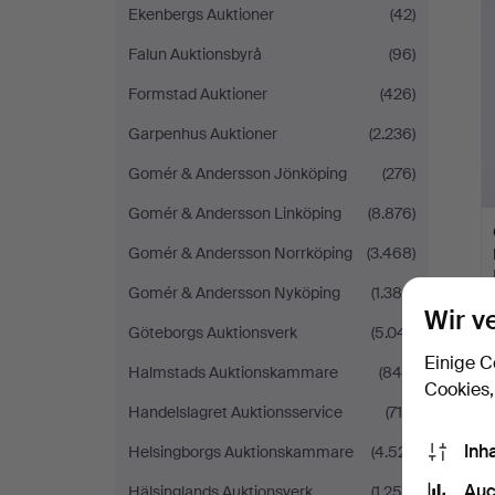
Ekenbergs Auktioner
(42)
Falun Auktionsbyrå
(96)
Formstad Auktioner
(426)
Garpenhus Auktioner
(2.236)
Gomér & Andersson Jönköping
(276)
Gomér & Andersson Linköping
(8.876)
Gomér & Andersson Norrköping
(3.468)
Gomér & Andersson Nyköping
(1.384)
Wir v
Göteborgs Auktionsverk
(5.041)
Einige C
Halmstads Auktionskammare
(849)
Cookies,
Handelslagret Auktionsservice
(716)
Inh
Helsingborgs Auktionskammare
(4.521)
Auc
Hälsinglands Auktionsverk
(1.258)