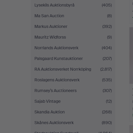
Lysekils Auktionsbyrå
(405)
Ma San Auction
(8)
Markus Auktioner
(392)
Mauritz Widforss
(9)
Norrlands Auktionsverk
(404)
Palsgaard Kunstauktioner
(207)
RA Auktionsverket Norrköping
(2.817)
Roslagens Auktionsverk
(535)
Rumsey’s Auctioneers
(307)
Sajab Vintage
(12)
Skandia Auktion
(268)
Skånes Auktionsverk
(890)