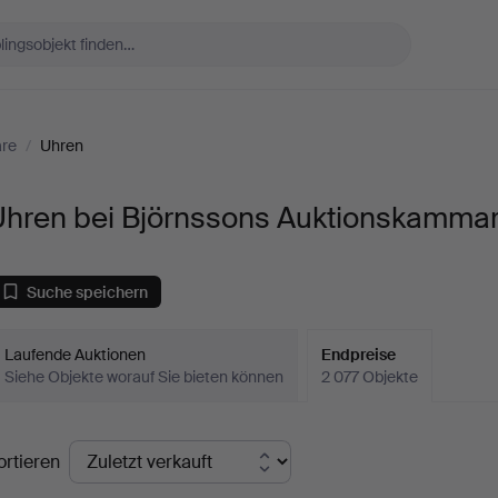
are
/
Uhren
Uhren bei Björnssons Auktionskamma
Suche speichern
Laufende Auktionen
Endpreise
Siehe Objekte worauf Sie bieten können
2 077 Objekte
ndpreise
ortieren