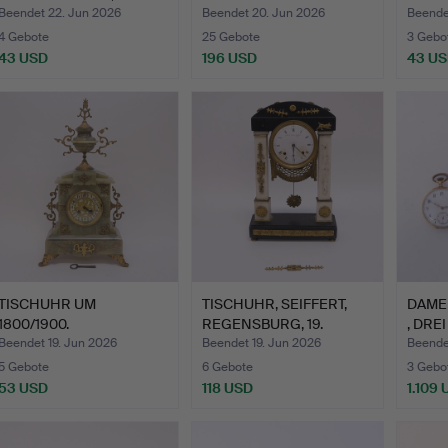
Beendet 22. Jun 2026
Beendet 20. Jun 2026
Beende
4 Gebote
25 Gebote
3 Gebo
43 USD
196 USD
43 U
TISCHUHR UM
TISCHUHR, SEIFFERT,
DAME
1800/1900.
REGENSBURG, 19.
, DRE
JAHRHU…
IN …
Beendet 19. Jun 2026
Beendet 19. Jun 2026
Beende
5 Gebote
6 Gebote
3 Gebo
53 USD
118 USD
1.109