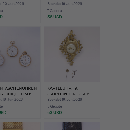
t 20. Jun 2026
Beendet 19. Jun 2026
te
7 Gebote
SD
56 USD
NTASCHENUHREN
KARTLLUHR, 19.
I STÜCK, GEHÄUSE
JAHRHUNDERT, JAPY
FRERES & …
t 19. Jun 2026
Beendet 19. Jun 2026
te
5 Gebote
 USD
53 USD