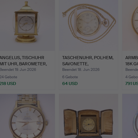
ANGELUS, TISCHUHR
TASCHENUHR, POLHEM,
ARMBA
MIT UHR, BAROMETER,
SAVONETTE,
18K G
THER…
GOLDDOUBLÉ.
SE…
Beendet 19. Jun 2026
Beendet 18. Jun 2026
Beende
24 Gebote
6 Gebote
4 Gebo
218 USD
64 USD
791 U