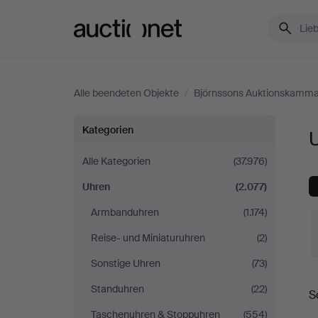
Auctionet.com
Alle beendeten Objekte
/
Björnssons Auktionskamm
Uhren
Kategorien
bei
Alle Kategorien
(37.976)
Uhren
(2.077)
Björnssons
Armbanduhren
(1.174)
Auktionskammare
Reise- und Miniaturuhren
(2)
Sonstige Uhren
(73)
E
Standuhren
(22)
S
Taschenuhren & Stoppuhren
(554)