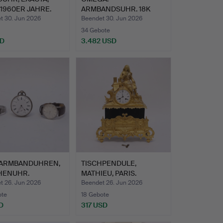
 1960ER JAHRE.
ARMBANDSUHR. 18K
GOLD. "CONSTELLATI…
t 30. Jun 2026
Beendet 30. Jun 2026
34 Gebote
SD
3.482 USD
 ARMBANDUHREN,
TISCHPENDULE,
HENUHR.
MATHIEU, PARIS.
t 26. Jun 2026
Beendet 26. Jun 2026
ote
18 Gebote
D
317 USD