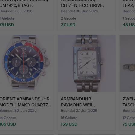
UM 1920, 8 TAGE.
CITIZEN, ECO-DRIVE,
TEAK,
QUARTZ.
Beendet 1. Jul 2026
Beendet 30. Jun 2026
Beende
7 Gebote
2 Gebote
1 Gebot
78 USD
37 USD
43 U
ORIENT. ARMBANDSUHR.
ARMBANDUHR,
ZWEI
MODELL MAKO. QUARTZ.
RAYMOND WEIL,
TASC
…
"TANGO", GENEVE,…
Beendet 30. Jun 2026
Beendet 27. Jun 2026
Beende
14 Gebote
16 Gebote
12 Geb
105 USD
159 USD
75 US