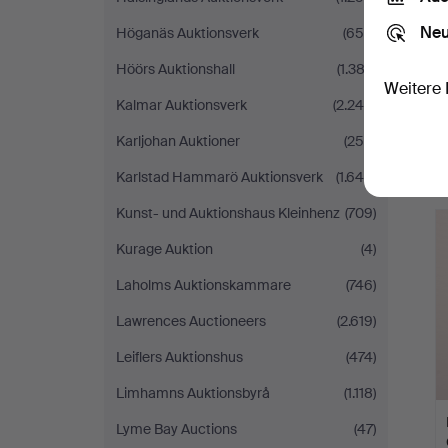
Neu
Höganäs Auktionsverk
(656)
Höörs Auktionshall
(1.382)
Weitere 
Kalmar Auktionsverk
(2.246)
Karljohan Auktioner
(256)
Karlstad Hammarö Auktionsverk
(1.640)
Kunst- und Auktionshaus Kleinhenz
(709)
Kurage Auktion
(4)
Laholms Auktionskammare
(746)
Lawrences Auctioneers
(2.619)
Leiflers Auktionshus
(474)
Limhamns Auktionsbyrå
(1.118)
Lyme Bay Auctions
(47)