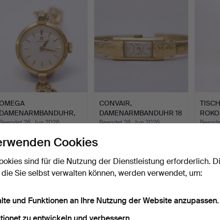
OMEGA
CONVAIR,
TISC
DAMENARMBANDUHR,
DAMENARMBANDUHR 18
ROKO
18 K GOLD.
K GOLD.
Beendet 26. Jun 2026
Beendet 26. Jun 2026
Beende
6 Gebote
3 Gebote
19 Geb
erwenden Cookies
1.160 USD
741 USD
180 U
ookies sind für die Nutzung der Dienstleistung erforderlich. D
 die Sie selbst verwalten können, werden verwendet, um:
alte und Funktionen an Ihre Nutzung der Website anzupassen.
tionet zu entwickeln und verbessern.