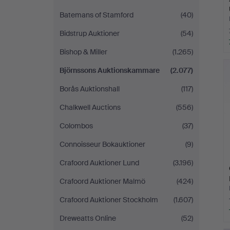
Batemans of Stamford
(40)
Bidstrup Auktioner
(54)
Bishop & Miller
(1.265)
Björnssons Auktionskammare
(2.077)
Borås Auktionshall
(117)
Chalkwell Auctions
(556)
Colombos
(37)
Connoisseur Bokauktioner
(9)
Crafoord Auktioner Lund
(3.196)
Crafoord Auktioner Malmö
(424)
Crafoord Auktioner Stockholm
(1.607)
Dreweatts Online
(52)