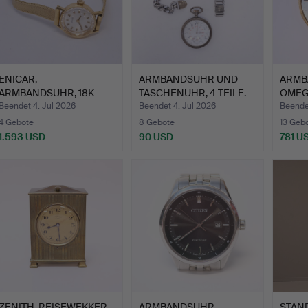
ENICAR,
ARMBANDSUHR UND
ARMB
ARMBANDSUHR, 18K
TASCHENUHR, 4 TEILE.
OMEGA
GOLD IN GEHÄUSE U…
GOLD
Beendet 4. Jul 2026
Beendet 4. Jul 2026
Beendet
4 Gebote
8 Gebote
13 Geb
1.593 USD
90 USD
781 U
ZENITH, REISEWEKKER,
ARMBANDSUHR,
STAND