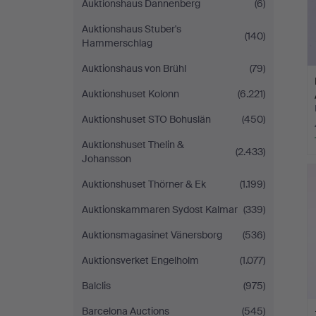
Auktionshaus Dannenberg
(6)
Auktionshaus Stuber's
(140)
Hammerschlag
Auktionshaus von Brühl
(79)
Auktionshuset Kolonn
(6.221)
Auktionshuset STO Bohuslän
(450)
Auktionshuset Thelin &
(2.433)
Johansson
Auktionshuset Thörner & Ek
(1.199)
Auktionskammaren Sydost Kalmar
(339)
Auktionsmagasinet Vänersborg
(536)
Auktionsverket Engelholm
(1.077)
Balclis
(975)
Barcelona Auctions
(545)