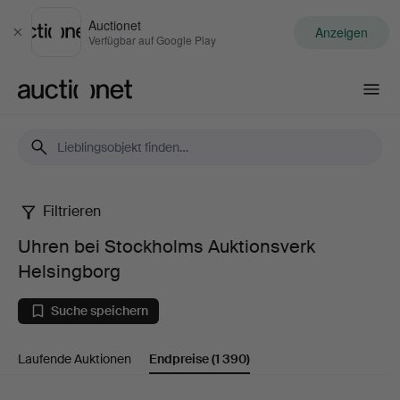
Auctionet
Anzeigen
Schließen
Verfügbar auf Google Play
Auctionet.com
Filtrieren
Uhren
Uhren bei Stockholms Auktionsverk
bei
Helsingborg
Stockholms
Suche speichern
Auktionsverk
Laufende Auktionen
Endpreise
(1 390)
Helsingborg