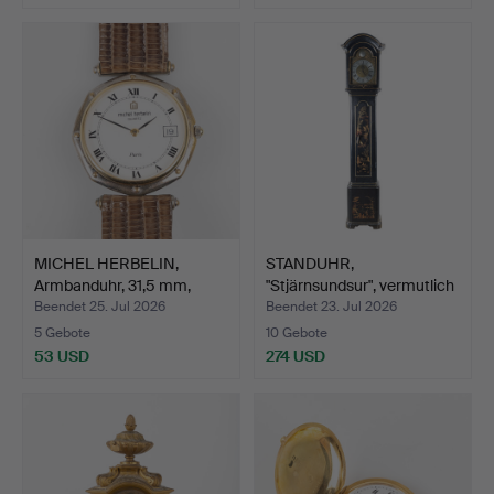
MICHEL HERBELIN,
STANDUHR,
Armbanduhr, 31,5 mm,
"Stjärnsundsur", vermutlich
bico…
Joha…
Beendet 25. Jul 2026
Beendet 23. Jul 2026
5 Gebote
10 Gebote
53 USD
274 USD