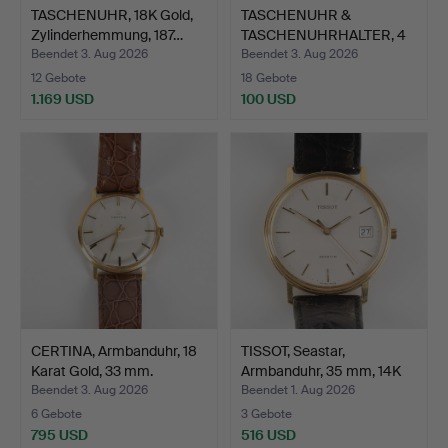
TASCHENUHR, 18K Gold,
TASCHENUHR &
Zylinderhemmung, 187…
TASCHENUHRHALTER, 4
Teile, u.…
Beendet 3. Aug 2026
Beendet 3. Aug 2026
12 Gebote
18 Gebote
1.169 USD
100 USD
CERTINA, Armbanduhr, 18
TISSOT, Seastar,
Karat Gold, 33 mm.
Armbanduhr, 35 mm, 14K
Go…
Beendet 3. Aug 2026
Beendet 1. Aug 2026
6 Gebote
3 Gebote
795 USD
516 USD