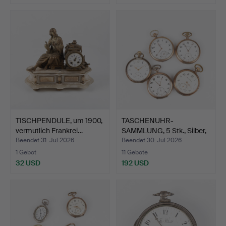
TISCHPENDULE, um 1900,
TASCHENUHR-
vermutlich Frankrei…
SAMMLUNG, 5 Stk., Silber,
Invar…
Beendet 31. Jul 2026
Beendet 30. Jul 2026
1 Gebot
11 Gebote
32 USD
192 USD