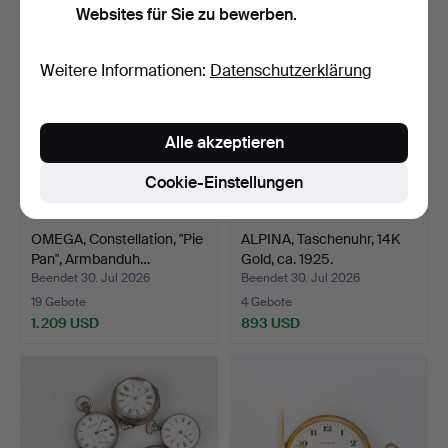
Websites für Sie zu bewerben.
Weitere Informationen:
Datenschutzerklärung
Alle akzeptieren
Cookie-Einstellungen
OMEGA, Constellation, "Pie
ALPINA, Taschenuhr, 14K
Pan", Armbanduh…
Gold, ca. 1925.
Beendet 30. Jul 2026
Beendet 30. Jul 2026
19 Gebote
4 Gebote
1.209 USD
893 USD