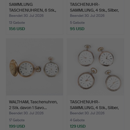
SAMMLUNG
TASCHENUHR-
TASCHENUHREN, 6 Stk.,
SAMMLUNG, 4 Stk., Silber,
Silber, 19.…
frühe…
Beendet 30. Jul 2026
Beendet 30. Jul 2026
13 Gebote
5 Gebote
156 USD
95 USD
WALTHAM, Taschenuhren,
TASCHENUHR-
2 Stk. davon 1 Savo…
SAMMLUNG, 4 Stk., Silber,
frühe…
Beendet 30. Jul 2026
Beendet 30. Jul 2026
17 Gebote
4 Gebote
199 USD
129 USD