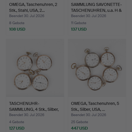
OMEGA, Taschenuhren, 2
SAMMLUNG SAVONETTE-
Stk., Stahl, USA, 2…
TASCHENUHREN, u.a. H &
…
Beendet 30. Jul 2026
Beendet 30. Jul 2026
8 Gebote
11 Gebote
108 USD
137 USD
TASCHENUHR-
OMEGA, Taschenuhren, 5
SAMMLUNG, 4 Stk., Silber,
Stk., Silber, USA, …
u.a. …
Beendet 30. Jul 2026
Beendet 30. Jul 2026
4 Gebote
25 Gebote
127 USD
447 USD