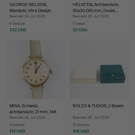
GEORGE NELSON.
HELVETIA, Armbanduhr,
Wanduhr, Vitra Design
35x30 (36) mm, Doubl…
Museu…
Beendet 26. Jul 2026
Beendet 25. Jul 2026
8 Gebote
1 Gebot
232 USD
32 USD
MIRA, Schweiz,
ROLEX & TUDOR, 2 Boxen.
Armbanduhr, 21 mm, 14K
Gold…
Beendet 25. Jul 2026
Beendet 25. Jul 2026
4 Gebote
21 Gebote
137 USD
168 USD