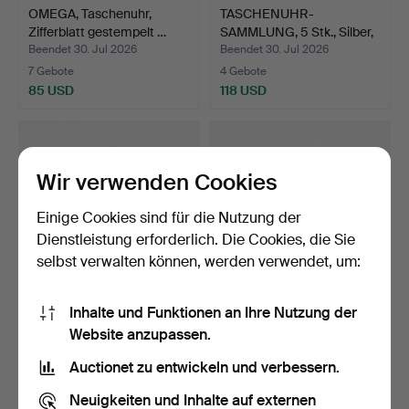
OMEGA, Taschenuhr,
TASCHENUHR-
Zifferblatt gestempelt …
SAMMLUNG, 5 Stk., Silber,
u. a.…
Beendet 30. Jul 2026
Beendet 30. Jul 2026
7 Gebote
4 Gebote
85 USD
118 USD
Wir verwenden Cookies
Einige Cookies sind für die Nutzung der
Dienstleistung erforderlich. Die Cookies, die Sie
selbst verwalten können, werden verwendet, um:
Inhalte und Funktionen an Ihre Nutzung der
SAMMLUNG
ELGIN, Taschenuhren, 3
Website anzupassen.
TASCHENUHREN, 6 Stk.,
Stk., 45-58,5 mm, M…
Silber, 19.…
Beendet 30. Jul 2026
Beendet 30. Jul 2026
Auctionet zu entwickeln und verbessern.
9 Gebote
19 Gebote
204 USD
149 USD
Neuigkeiten und Inhalte auf externen