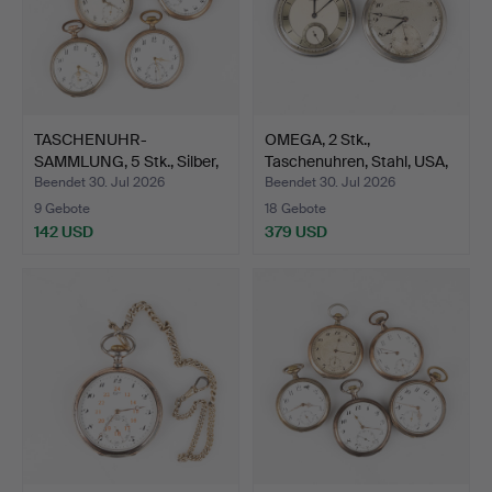
TASCHENUHR-
OMEGA, 2 Stk.,
SAMMLUNG, 5 Stk., Silber,
Taschenuhren, Stahl, USA,
frühe…
2…
Beendet 30. Jul 2026
Beendet 30. Jul 2026
9 Gebote
18 Gebote
142 USD
379 USD